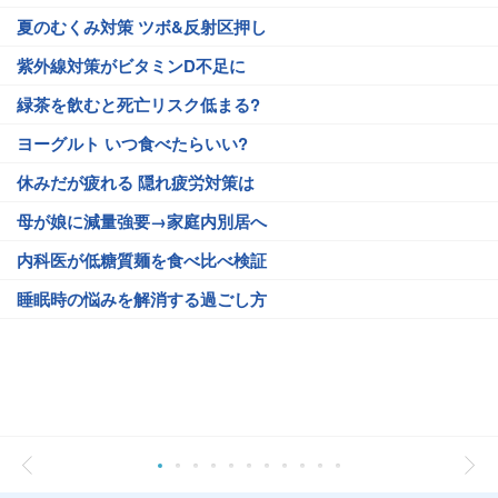
夏のむくみ対策 ツボ&反射区押し
紫外線対策がビタミンD不足に
緑茶を飲むと死亡リスク低まる?
ヨーグルト いつ食べたらいい?
休みだが疲れる 隠れ疲労対策は
母が娘に減量強要→家庭内別居へ
内科医が低糖質麺を食べ比べ検証
睡眠時の悩みを解消する過ごし方