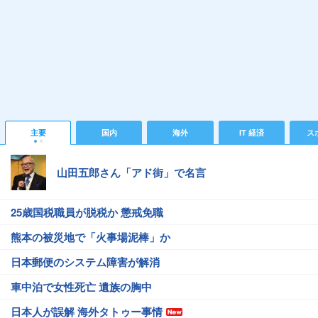
主要
国内
海外
IT 経済
ス
山田五郎さん「アド街」で名言
25歳国税職員が脱税か 懲戒免職
熊本の被災地で「火事場泥棒」か
日本郵便のシステム障害が解消
車中泊で女性死亡 遺族の胸中
日本人が誤解 海外タトゥー事情