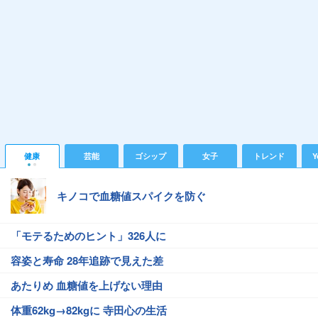
健康
芸能
ゴシップ
女子
トレンド
Y
キノコで血糖値スパイクを防ぐ
「モテるためのヒント」326人に
容姿と寿命 28年追跡で見えた差
あたりめ 血糖値を上げない理由
体重62kg→82kgに 寺田心の生活