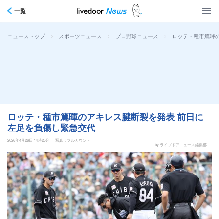
一覧
>
>
>
ロッテ・種市篤暉
ニューストップ
スポーツニュース
プロ野球ニュース
ロッテ・種市篤暉のアキレス腱断裂を発表 前日に
左足を負傷し緊急交代
2026年4月26日 14時20分
写真：フルカウント
by ライブドアニュース編集部