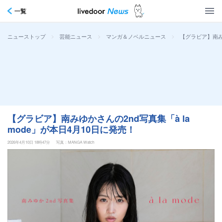
一覧
>
>
>
【グラビア】南みゆ
ニューストップ
芸能ニュース
マンガ＆ノベルニュース
【グラビア】南みゆかさんの2nd写真集「à la
mode」が本日4月10日に発売！
2026年4月10日 18時47分
写真：MANGA Watch