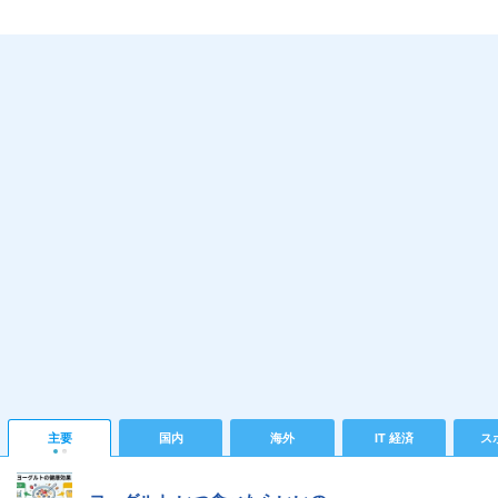
主要
国内
海外
IT 経済
ス