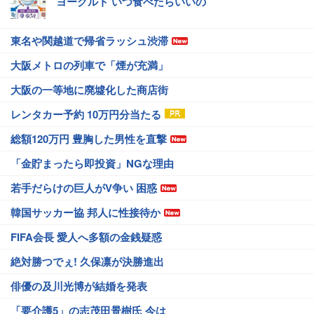
ヨーグルト いつ食べたらいいの
東名や関越道で帰省ラッシュ渋滞
大阪メトロの列車で「煙が充満」
大阪の一等地に廃墟化した商店街
レンタカー予約 10万円分当たる
総額120万円 豊胸した男性を直撃
「金貯まったら即投資」NGな理由
若手だらけの巨人がV争い 困惑
韓国サッカー協 邦人に性接待か
FIFA会長 愛人へ多額の金銭疑惑
絶対勝つでぇ! 久保凛が決勝進出
俳優の及川光博が結婚を発表
「要介護5」の志茂田景樹氏 今は