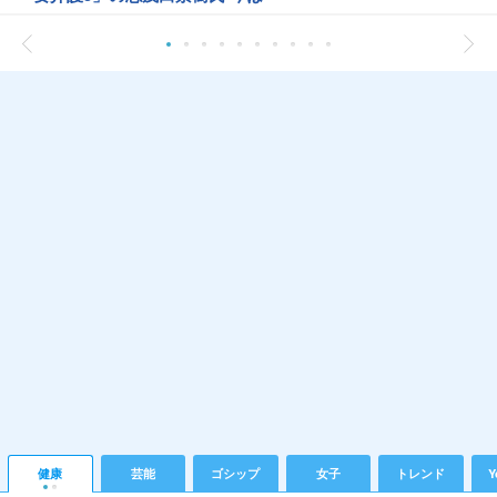
健康
芸能
ゴシップ
女子
トレンド
Y