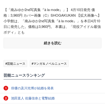
【「南みゆか2nd写真集『à la mode』」】 4月10日発売 価
格：3,960円 カバー画像（C）SHOGAKUKAN 【拡大画像へ】
小学館は、「南みゆか2nd写真集『à la mode』」を本日4月10
日に発売した。価格は3,960円。 本書は、「現役アイドル最強
ボディ」とも
続きを読む
#芸能ニュース
#マンガ＆ノベルニュース
芸能ニュースランキング
俳優の及川光博が結婚を発表
1
池田直人 佐藤佳奈と電撃結婚
2