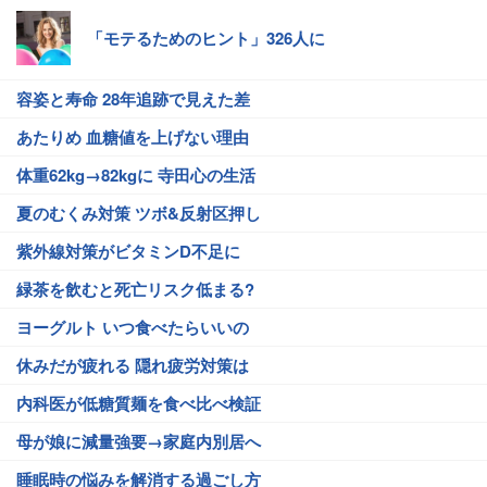
「モテるためのヒント」326人に
容姿と寿命 28年追跡で見えた差
あたりめ 血糖値を上げない理由
体重62kg→82kgに 寺田心の生活
夏のむくみ対策 ツボ&反射区押し
紫外線対策がビタミンD不足に
緑茶を飲むと死亡リスク低まる?
ヨーグルト いつ食べたらいいの
休みだが疲れる 隠れ疲労対策は
内科医が低糖質麺を食べ比べ検証
母が娘に減量強要→家庭内別居へ
睡眠時の悩みを解消する過ごし方