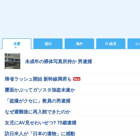
主要
国内
海外
IT 経済
ス
未成年の裸体写真所持か 男逮捕
帰省ラッシュ開始 新幹線満席も
覆面かぶってガソスタ強盗未遂か
「盗撮がクセに」教員の男逮捕
なぜ避難後に再入館できたのか
女児にAV見せわいせつ? 75歳逮捕
訪日米人が「日本の遺物」に感動