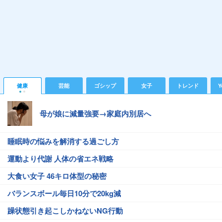
健康
芸能
ゴシップ
女子
トレンド
Y
母が娘に減量強要→家庭内別居へ
睡眠時の悩みを解消する過ごし方
運動より代謝 人体の省エネ戦略
大食い女子 46キロ体型の秘密
バランスボール毎日10分で20kg減
躁状態引き起こしかねないNG行動