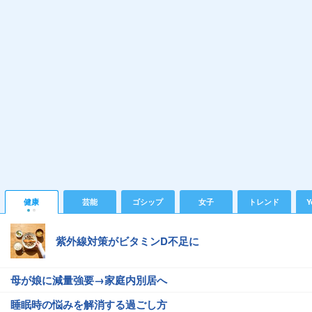
健康
芸能
ゴシップ
女子
トレンド
Y
紫外線対策がビタミンD不足に
母が娘に減量強要→家庭内別居へ
睡眠時の悩みを解消する過ごし方