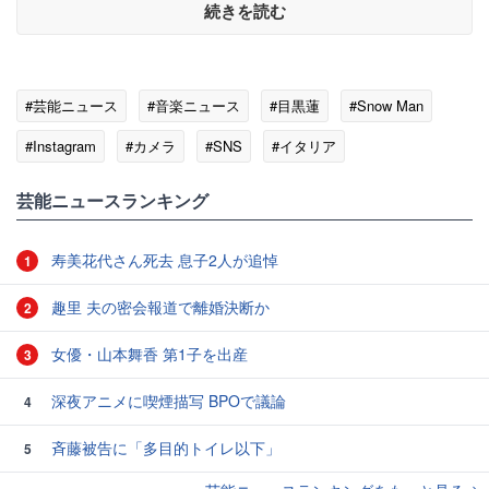
続きを読む
#芸能ニュース
#音楽ニュース
#目黒蓮
#Snow Man
#Instagram
#カメラ
#SNS
#イタリア
芸能ニュースランキング
寿美花代さん死去 息子2人が追悼
1
趣里 夫の密会報道で離婚決断か
2
女優・山本舞香 第1子を出産
3
深夜アニメに喫煙描写 BPOで議論
4
斉藤被告に「多目的トイレ以下」
5