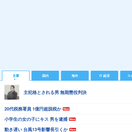
主要
国内
海外
IT 経済
ス
主犯格とされる男 無期懲役判決
20代税務署員 1億円超脱税か
小学生の女の子にキス 男を逮捕
動き遅い 台風13号影響長引くか