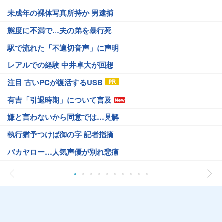
未成年の裸体写真所持か 男逮捕
態度に不満で…夫の弟を暴行死
駅で流れた「不適切音声」に声明
レアルでの経験 中井卓大が回想
注目 古いPCが復活するUSB
有吉「引退時期」について言及
嫌と言わないから同意では…見解
執行猶予つけば御の字 記者指摘
バカヤロー…人気声優が別れ悲痛