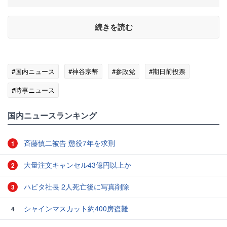
続きを読む
#国内ニュース
#神谷宗幣
#参政党
#期日前投票
#時事ニュース
国内ニュースランキング
斉藤慎二被告 懲役7年を求刑
1
大量注文キャンセル43億円以上か
2
ハビタ社長 2人死亡後に写真削除
3
シャインマスカット約400房盗難
4