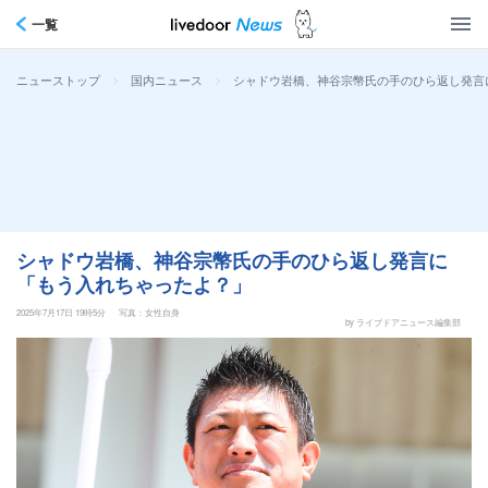
一覧
>
>
シャドウ岩橋、神谷宗幣氏の手のひら返し発言
ニューストップ
国内ニュース
シャドウ岩橋、神谷宗幣氏の手のひら返し発言に
「もう入れちゃったよ？」
2025年7月17日 19時5分
写真：女性自身
by ライブドアニュース編集部