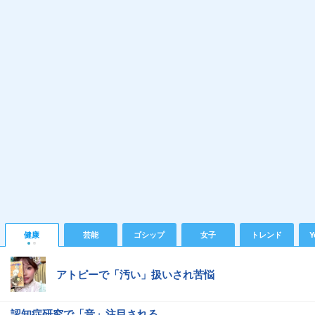
健康
芸能
ゴシップ
女子
トレンド
Y
アトピーで「汚い」扱いされ苦悩
認知症研究で「音」注目される