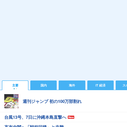
主要
国内
海外
IT 経済
ス
週刊ジャンプ 初の100万部割れ
台風13号、7日に沖縄本島直撃へ
高市内閣へ「戦前回帰」と非難