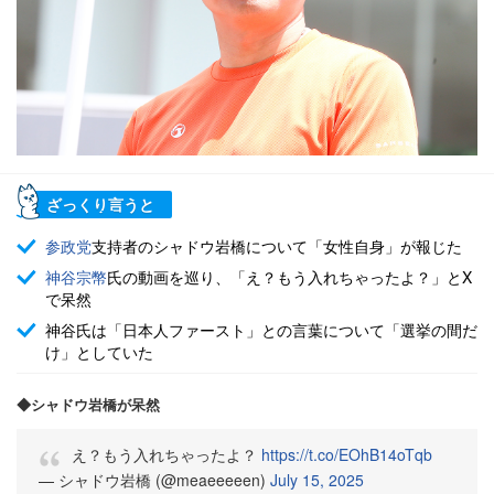
ざっくり言うと
参政党
支持者のシャドウ岩橋について「女性自身」が報じた
神谷宗幣
氏の動画を巡り、「え？もう入れちゃったよ？」とX
で呆然
神谷氏は「日本人ファースト」との言葉について「選挙の間だ
け」としていた
◆シャドウ岩橋が呆然
え？もう入れちゃったよ？
https://t.co/EOhB14oTqb
— シャドウ岩橋 (@meaeeeeen)
July 15, 2025