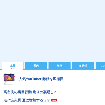
主要
国内
海外
IT 経済
ス
人気YouTuber 離婚を即撤回
高市氏の裏目行動 焦りの裏返し?
モバ充火災 夏に増加するワケ