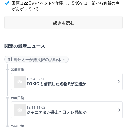
田原は22日のイベントで謝罪し、SNSでは一部から称賛の声
があがっている
続きを読む
関連の最新ニュース
国分太一が無期限の活動休止
225日前
12/24 07:23
TOKIOも信頼した名物Pが左遷か
238日前
12/11 11:02
ジャニオタが暴走? 日テレ恐怖か
244日前