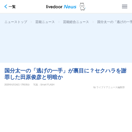
一覧
>
>
>
国分太一の「逃げの一
ニューストップ
芸能ニュース
芸能総合ニュース
国分太一の「逃げの一手」が裏目に？セクハラを謝
罪した田原俊彦と明暗か
2025年6月24日 17時35分
写真：Smart FLASH
by ライブドアニュース編集部