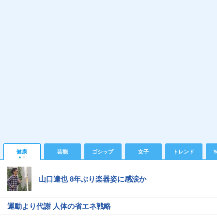
健康
芸能
ゴシップ
女子
トレンド
Y
山口達也 8年ぶり楽器姿に感涙か
運動より代謝 人体の省エネ戦略