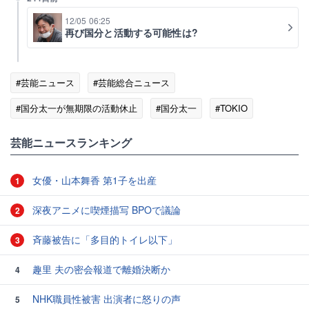
12/05 06:25
再び国分と活動する可能性は?
#芸能ニュース
#芸能総合ニュース
#国分太一が無期限の活動休止
#国分太一
#TOKIO
#田原俊彦
芸能ニュースランキング
女優・山本舞香 第1子を出産
1
深夜アニメに喫煙描写 BPOで議論
2
斉藤被告に「多目的トイレ以下」
3
趣里 夫の密会報道で離婚決断か
4
NHK職員性被害 出演者に怒りの声
5