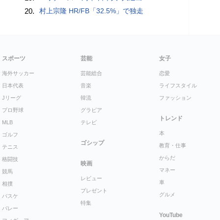
20.
村上宗隆 HR/FB「32.5%」で独走
スポーツ
芸能
女子
海外サッカー
芸能総合
恋愛
日本代表
音楽
ライフスタイル
Jリーグ
韓流
ファッション
プロ野球
グラビア
トレンド
MLB
テレビ
本
ゴルフ
ゴシップ
教育・仕事
テニス
からだ
格闘技
映画
マネー
競馬
レビュー
車
相撲
プレゼント
グルメ
バスケ
特集
バレー
YouTube