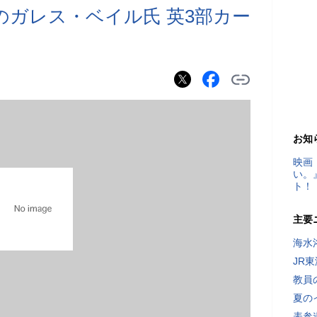
のガレス・ベイル氏 英3部カー
お知
映画
い。
ト！
主要
海水
JR
教員
夏の
表参