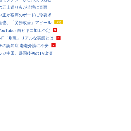
の五山送り火が苦境に直面
中正が客席のボードに珍要求
竜也、「労務改善」アピール
ouTuber 白ビキニ加工否定
VANT「別班」リアルな実態とは
子の認知症 老老介護に不安
ラジ中田、帰国後初のTV出演