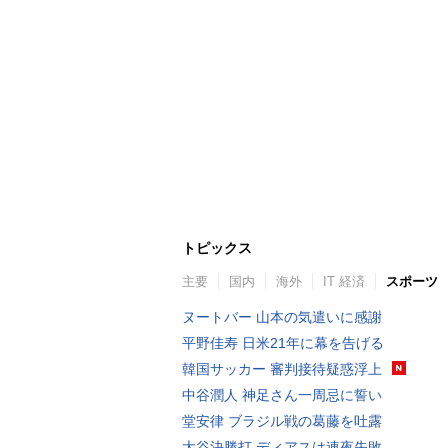
トピックス
主要
国内
海外
IT 経済
スポーツ
ヌートバー 山本の気遣いに感謝
平野佳寿 日米21年に幕を告げる
韓国サッカー 審判接待疑惑浮上
中谷潤人 神足さん一周忌に誓い
堂安律 ブラジル戦の葛藤を吐露
大谷決勝打 ディアスは連夜失敗