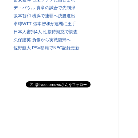
デ・パウル 喪章の試合で先制弾
張本智和 横浜で連覇へ決勝進出
卓球WTT 張本智和が連覇に王手
日本人審判4人 性接待疑惑で調査
久保建英 負傷から実戦復帰へ
佐野航大 PSV移籍でNEC記録更新