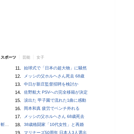
スポーツ
芸能
女子
11.
始球式で「日本の超大物」に騒然
12.
メッシの父ホルヘさん死去 68歳
13.
中日が新庄監督招聘を検討か
14.
佐野航大 PSVへの完全移籍が決定
15.
涙出た 甲子園で流れた1曲に感動
16.
岡本和真 疲労でベンチ外れる
17.
メッシの父ホルヘさん 68歳死去
いるよう」
18.
38歳格闘家「10代女性」と再婚
19.
マリナーズ50周年 日本人3人選出