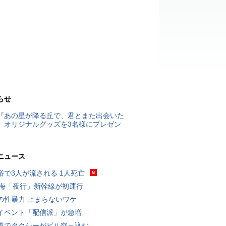
らせ
『あの星が降る丘で、君とまた出会いた
』オリジナルグッズを3名様にプレゼン
ニュース
浴で3人が流される 1人死亡
東海「夜行」新幹線が初運行
の性暴力 止まらないワケ
イベント「配信派」が急増
道でタクシーがビル突っ込む