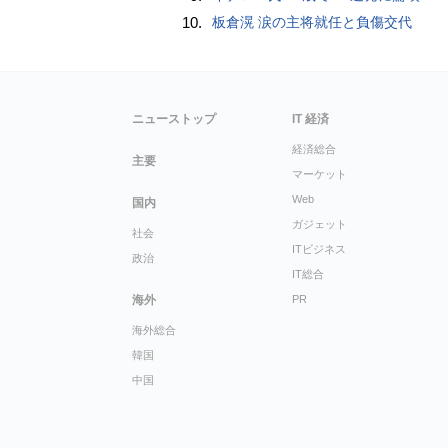
10.
板倉滉 涙の主将就任と負傷交代
ニューストップ
IT 経済
経済総合
主要
マーケット
Web
国内
ガジェット
社会
ITビジネス
政治
IT総合
海外
PR
海外総合
韓国
中国