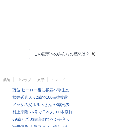
この記事へのみんなの感想は？
芸能
ゴシップ
女子
トレンド
万波 ヒーロー後に客席へ珍注文
松井秀喜氏 52歳で100m弾披露
メッシの父ホルヘさん 68歳死去
村上宗隆 26号で日本人100本塁打
59歳カズ J3開幕戦でベンチ入り
冨安健洋 古巣ファンに惜しまれ