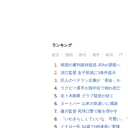
ランキング
総合
国内
政治
海外
経済
IT
1.
韓国の審判接待疑惑 JFAが調査へ
2.
須江監督 女子部員に3条件提示
3.
巨人のベテラン左腕が「密会」か
4.
ラグビー選手が熱中症で倒れ死亡
5.
佐々木朗希 グラブ疑惑が続く
6.
ヌートバー 山本の気遣いに感謝
7.
藤川監督 死球口撃で敵を増やす
8.
「いわきらしくていいな、可愛い」「斬新」初出場初勝利の東日本国際大昌平、アルプス彩ったフラダンス部の応援に反響 部員は感無量「夢を見て
9.
イチロー氏 52歳でHR連発に驚嘆