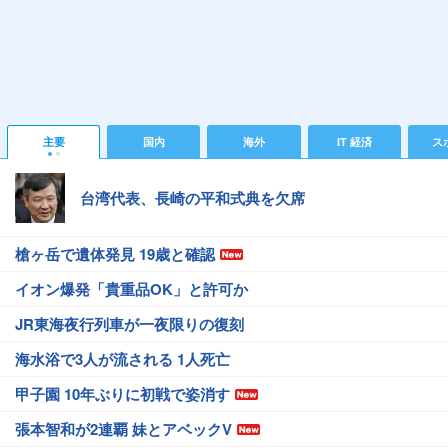
主要
国内
海外
IT 経済
ス
台湾代表、長崎の平和式典を欠席
槍ヶ岳で遺体発見 19歳と確認
イオン爆発「貴重品OK」と許可か
JR東海夜行列車が一夜限りの復刻
海水浴で3人が流される 1人死亡
甲子園 10年ぶりに初戦で姿消す
張本智和が2連覇 妹とアベックV