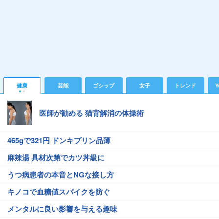
健康
芸能
ゴシップ
女子
トレンド
Y
医師が勧める 猫背解消の体操術
465gで321円 ドンキプリン品薄
麻辣湯 具材次第でカツ丼級に
うつ病患者の本音とNGな接し方
キノコで血糖値スパイクを防ぐ
メンタルに良い影響を与える趣味