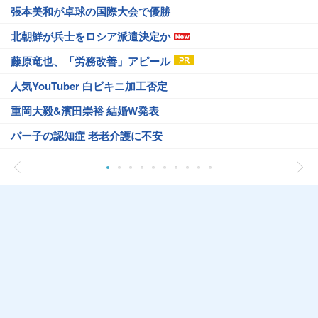
張本美和が卓球の国際大会で優勝
北朝鮮が兵士をロシア派遣決定か
藤原竜也、「労務改善」アピール
人気YouTuber 白ビキニ加工否定
重岡大毅&濱田崇裕 結婚W発表
パー子の認知症 老老介護に不安