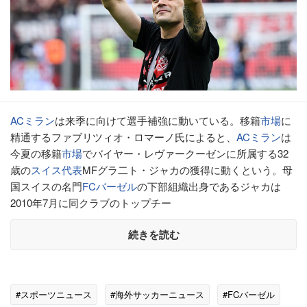
ACミラン
は来季に向けて選手補強に動いている。移籍
市場
に
精通するファブリツィオ・ロマーノ氏によると、
ACミラン
は
今夏の移籍
市場
でバイヤー・レヴァークーゼンに所属する32
歳の
スイス代表
MFグラ二ト・ジャカの獲得に動くという。母
国スイスの名門
FCバーゼル
の下部組織出身であるジャカは
2010年7月に同クラブのトップチー
続きを読む
#スポーツニュース
#海外サッカーニュース
#FCバーゼル