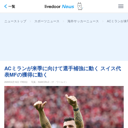
一覧
>
>
>
ACミランが来
ニューストップ
スポーツニュース
海外サッカーニュース
ACミランが来季に向けて選手補強に動く スイス代
表MFの獲得に動く
2025年6月16日 17時0分
写真：theWORLD（ザ・ワールド）