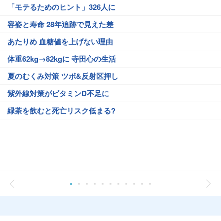
「モテるためのヒント」326人に
容姿と寿命 28年追跡で見えた差
あたりめ 血糖値を上げない理由
体重62kg→82kgに 寺田心の生活
夏のむくみ対策 ツボ&反射区押し
紫外線対策がビタミンD不足に
緑茶を飲むと死亡リスク低まる?