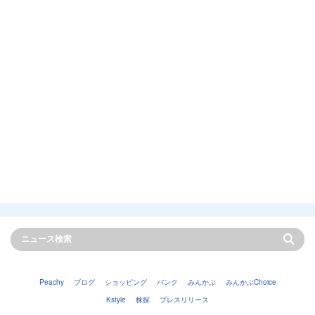
Peachy
ブログ
ショッピング
バンク
みんかぶ
みんかぶChoice
Kstyle
株探
プレスリリース