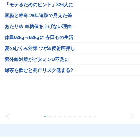
「モテるためのヒント」326人に
容姿と寿命 28年追跡で見えた差
あたりめ 血糖値を上げない理由
体重62kg→82kgに 寺田心の生活
夏のむくみ対策 ツボ&反射区押し
紫外線対策がビタミンD不足に
緑茶を飲むと死亡リスク低まる?