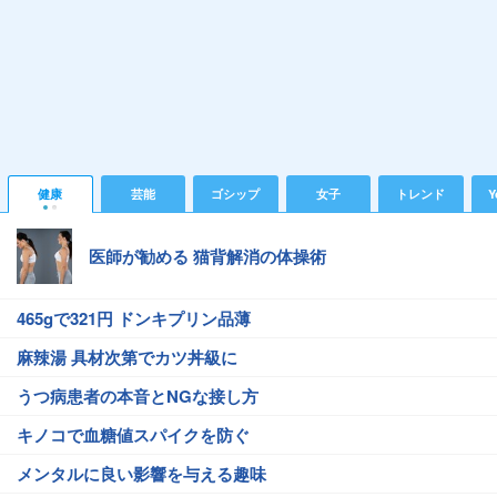
健康
芸能
ゴシップ
女子
トレンド
Y
医師が勧める 猫背解消の体操術
465gで321円 ドンキプリン品薄
麻辣湯 具材次第でカツ丼級に
うつ病患者の本音とNGな接し方
キノコで血糖値スパイクを防ぐ
メンタルに良い影響を与える趣味