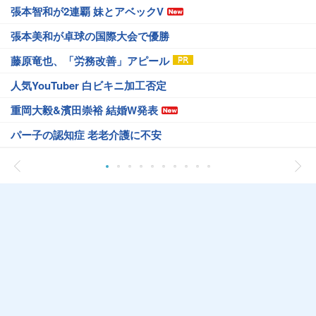
張本智和が2連覇 妹とアベックV
張本美和が卓球の国際大会で優勝
藤原竜也、「労務改善」アピール
人気YouTuber 白ビキニ加工否定
重岡大毅&濱田崇裕 結婚W発表
パー子の認知症 老老介護に不安