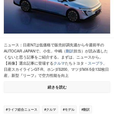
ニュース：日産N7は低価格で販売好調先週から今週前半の
AUTOCAR JAPANで、小生、中嶋（
翻訳
担当）が読み逃した
くないと思う記事をご紹介する。まずは、ニュースから。
【画像】選出記事に登場する
クルマ
たちトヨタ・
スープラ
、
日産スカイラインGT-R、ホンダS200、マツダMX-5全132枚日
産、新型『リーフ』で空力性能を向上
続きを読む
#ライフ総合ニュース
#クルマ
#モデル
#翻訳