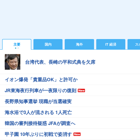
主要
国内
海外
IT 経済
ス
台湾代表、長崎の平和式典を欠席
イオン爆発「貴重品OK」と許可か
JR東海夜行列車が一夜限りの復刻
長野県知事選挙 現職が当選確実
海水浴で3人が流される 1人死亡
韓国の審判接待疑惑 JFAが調査へ
甲子園 10年ぶりに初戦で姿消す