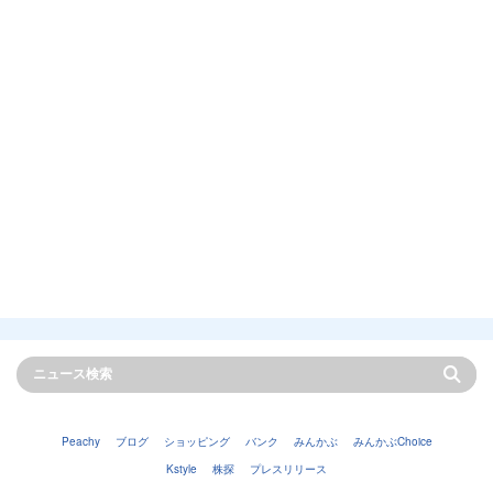
Peachy
ブログ
ショッピング
バンク
みんかぶ
みんかぶChoice
Kstyle
株探
プレスリリース