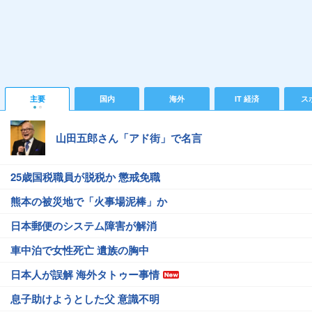
主要
国内
海外
IT 経済
ス
山田五郎さん「アド街」で名言
25歳国税職員が脱税か 懲戒免職
熊本の被災地で「火事場泥棒」か
日本郵便のシステム障害が解消
車中泊で女性死亡 遺族の胸中
日本人が誤解 海外タトゥー事情
息子助けようとした父 意識不明