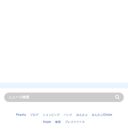
Peachy
ブログ
ショッピング
バンク
みんかぶ
みんかぶChoice
Kstyle
株探
プレスリリース