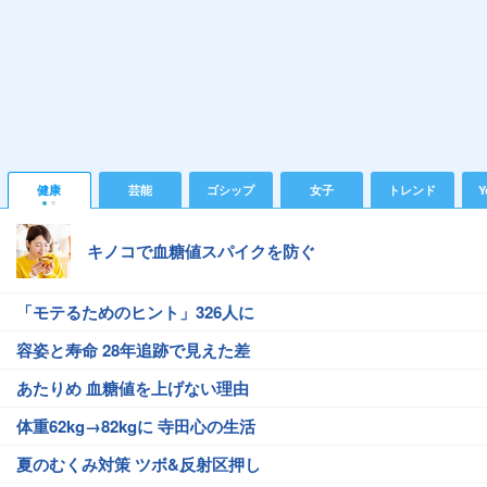
健康
芸能
ゴシップ
女子
トレンド
Y
キノコで血糖値スパイクを防ぐ
「モテるためのヒント」326人に
容姿と寿命 28年追跡で見えた差
あたりめ 血糖値を上げない理由
体重62kg→82kgに 寺田心の生活
夏のむくみ対策 ツボ&反射区押し