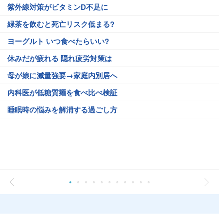
紫外線対策がビタミンD不足に
緑茶を飲むと死亡リスク低まる?
ヨーグルト いつ食べたらいい?
休みだが疲れる 隠れ疲労対策は
母が娘に減量強要→家庭内別居へ
内科医が低糖質麺を食べ比べ検証
睡眠時の悩みを解消する過ごし方