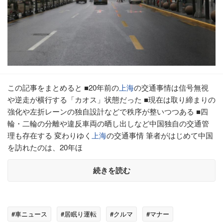
この記事をまとめると ■20年前の
上海
の交通事情は信号無視
や逆走が横行する「カオス」状態だった ■現在は取り締まりの
強化や左折レーンの独自設計などで秩序が整いつつある ■四
輪・二輪の分離や違反車両の晒し出しなど中国独自の交通管
理も存在する 変わりゆく
上海
の交通事情 筆者がはじめて中国
を訪れたのは、20年ほ
続きを読む
#車ニュース
#居眠り運転
#クルマ
#マナー