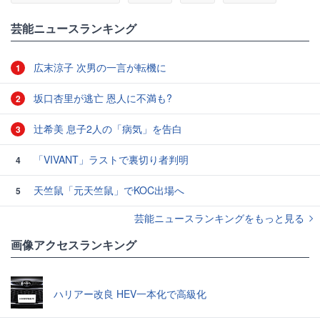
芸能ニュースランキング
広末涼子 次男の一言が転機に
1
坂口杏里が逃亡 恩人に不満も?
2
辻希美 息子2人の「病気」を告白
3
「VIVANT」ラストで裏切り者判明
4
天竺鼠「元天竺鼠」でKOC出場へ
5
芸能ニュースランキングをもっと見る
画像アクセスランキング
ハリアー改良 HEV一本化で高級化