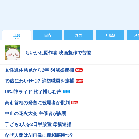
主要
国内
海外
IT 経済
ス
ちいかわ原作者 映画製作で苦悩
女性遺体発見から2年 54歳娘逮捕
19歳にわいせつ? 消防職員を逮捕
USJ神ライド 終了惜しむ声
高市首相の発言に被爆者が批判
中止の花火大会 主催者が説明
子ども3人を2日半放置 母親逮捕
なぜ人間はAI画像に違和感持つ?