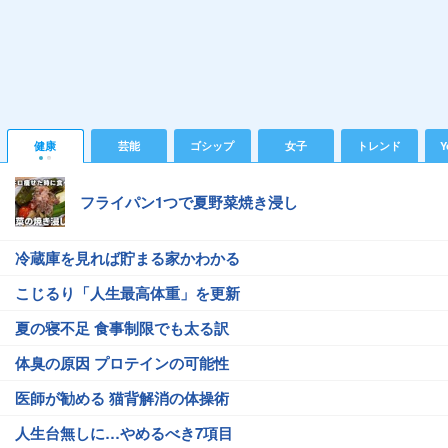
健康
芸能
ゴシップ
女子
トレンド
Y
フライパン1つで夏野菜焼き浸し
冷蔵庫を見れば貯まる家かわかる
こじるり「人生最高体重」を更新
夏の寝不足 食事制限でも太る訳
体臭の原因 プロテインの可能性
医師が勧める 猫背解消の体操術
人生台無しに…やめるべき7項目