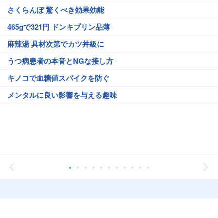
さくらんぼ 驚くべき効果効能
465gで321円 ドンキプリン品薄
麻辣湯 具材次第でカツ丼級に
うつ病患者の本音とNGな接し方
キノコで血糖値スパイクを防ぐ
メンタルに良い影響を与える趣味