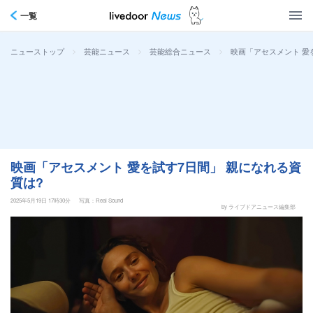
一覧
>
>
>
映画「アセスメント 愛
ニューストップ
芸能ニュース
芸能総合ニュース
映画「アセスメント 愛を試す7日間」 親になれる資
質は?
2025年5月19日 17時30分
写真：Real Sound
by ライブドアニュース編集部