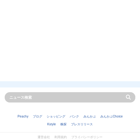
Peachy
ブログ
ショッピング
バンク
みんかぶ
みんかぶChoice
Kstyle
株探
プレスリリース
運営会社
利用規約
プライバシーポリシー