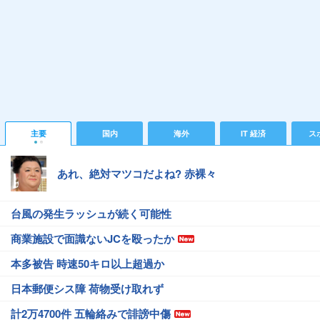
主要
国内
海外
IT 経済
ス
あれ、絶対マツコだよね? 赤裸々
台風の発生ラッシュが続く可能性
商業施設で面識ないJCを殴ったか
本多被告 時速50キロ以上超過か
日本郵便シス障 荷物受け取れず
計2万4700件 五輪絡みで誹謗中傷