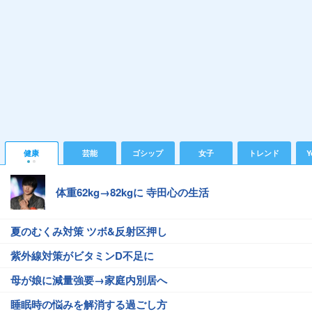
健康
芸能
ゴシップ
女子
トレンド
Y
体重62kg→82kgに 寺田心の生活
夏のむくみ対策 ツボ&反射区押し
紫外線対策がビタミンD不足に
母が娘に減量強要→家庭内別居へ
睡眠時の悩みを解消する過ごし方