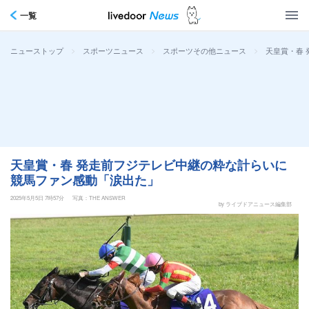
一覧
>
>
>
天皇賞・春
ニューストップ
スポーツニュース
スポーツその他ニュース
天皇賞・春 発走前フジテレビ中継の粋な計らいに
競馬ファン感動「涙出た」
2025年5月5日 7時57分
写真：THE ANSWER
by ライブドアニュース編集部