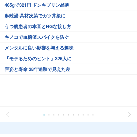
465gで321円 ドンキプリン品薄
麻辣湯 具材次第でカツ丼級に
うつ病患者の本音とNGな接し方
キノコで血糖値スパイクを防ぐ
メンタルに良い影響を与える趣味
「モテるためのヒント」326人に
容姿と寿命 28年追跡で見えた差