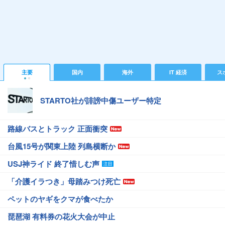
主要
国内
海外
IT 経済
ス
STARTO社が誹謗中傷ユーザー特定
路線バスとトラック 正面衝突
台風15号が関東上陸 列島横断か
USJ神ライド 終了惜しむ声
「介護イラつき」母踏みつけ死亡
ペットのヤギをクマが食べたか
琵琶湖 有料券の花火大会が中止