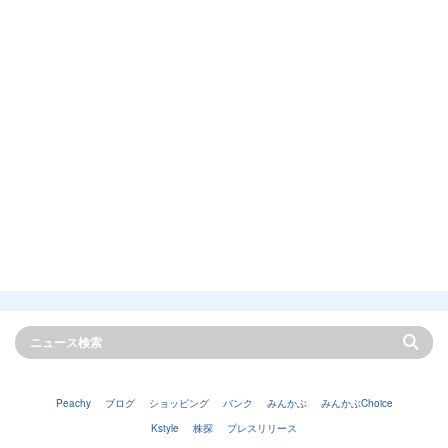
Peachy
ブログ
ショッピング
バンク
みんかぶ
みんかぶChoice
Kstyle
株探
プレスリリース