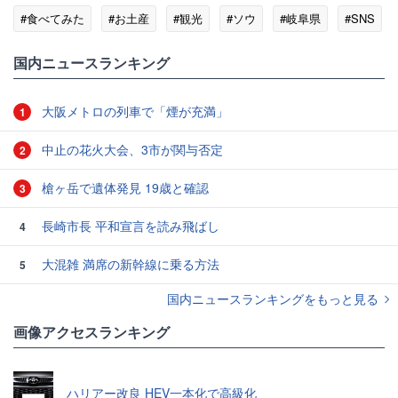
#食べてみた
#お土産
#観光
#ソウ
#岐阜県
#SNS
国内ニュースランキング
大阪メトロの列車で「煙が充満」
1
中止の花火大会、3市が関与否定
2
槍ヶ岳で遺体発見 19歳と確認
3
長崎市長 平和宣言を読み飛ばし
4
大混雑 満席の新幹線に乗る方法
5
国内ニュースランキングをもっと見る
画像アクセスランキング
ハリアー改良 HEV一本化で高級化