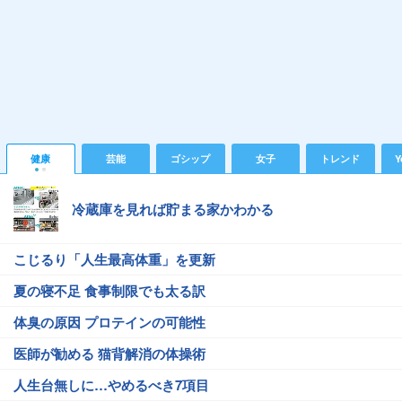
健康
芸能
ゴシップ
女子
トレンド
Y
冷蔵庫を見れば貯まる家かわかる
こじるり「人生最高体重」を更新
夏の寝不足 食事制限でも太る訳
体臭の原因 プロテインの可能性
医師が勧める 猫背解消の体操術
人生台無しに…やめるべき7項目