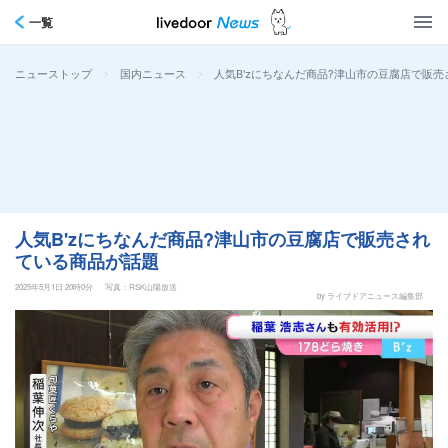
一覧
>
>
人気B'zにちなんだ商品?津山市の豆腐店で販
ニューストップ
国内ニュース
人気B'zにちなんだ商品?津山市の豆腐店で販売され
ている商品が話題
2025年5月1日 20時0分
写真：RSK山陽放送
by ライブドアニュース編集部