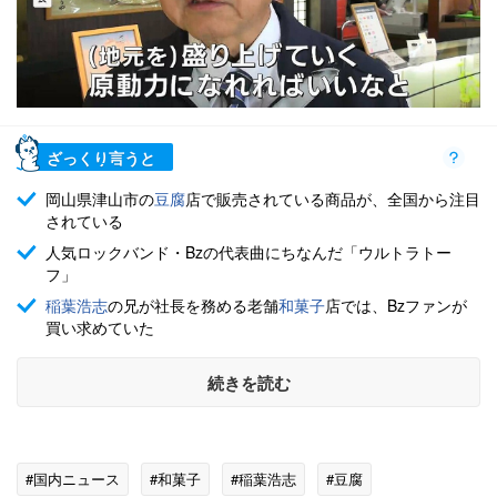
ざっくり言うと
岡山県津山市の
豆腐
店で販売されている商品が、全国から注目
されている
人気ロックバンド・Bzの代表曲にちなんだ「ウルトラトー
フ」
稲葉浩志
の兄が社長を務める老舗
和菓子
店では、Bzファンが
買い求めていた
続きを読む
#国内ニュース
#和菓子
#稲葉浩志
#豆腐