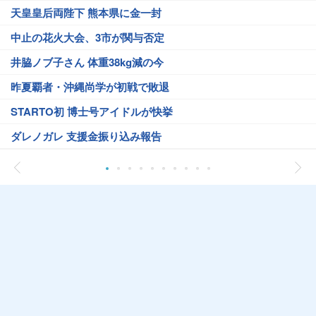
天皇皇后両陛下 熊本県に金一封
中止の花火大会、3市が関与否定
井脇ノブ子さん 体重38kg減の今
昨夏覇者・沖縄尚学が初戦で敗退
STARTO初 博士号アイドルが快挙
ダレノガレ 支援金振り込み報告