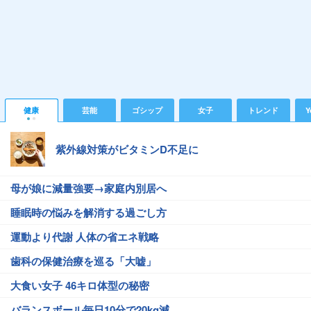
健康
芸能
ゴシップ
女子
トレンド
Y
紫外線対策がビタミンD不足に
母が娘に減量強要→家庭内別居へ
睡眠時の悩みを解消する過ごし方
運動より代謝 人体の省エネ戦略
歯科の保健治療を巡る「大嘘」
大食い女子 46キロ体型の秘密
バランスボール毎日10分で20kg減