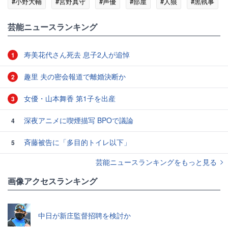
#小野大輔
#宮野真守
#声優
#部屋
#人狼
#黒執事
芸能ニュースランキング
寿美花代さん死去 息子2人が追悼
1
趣里 夫の密会報道で離婚決断か
2
女優・山本舞香 第1子を出産
3
深夜アニメに喫煙描写 BPOで議論
4
斉藤被告に「多目的トイレ以下」
5
芸能ニュースランキングをもっと見る
画像アクセスランキング
中日が新庄監督招聘を検討か