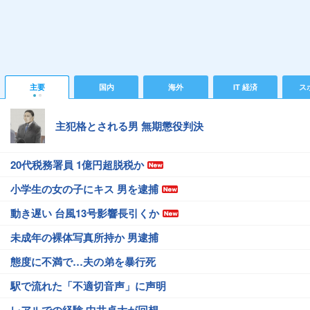
主要
国内
海外
IT 経済
ス
主犯格とされる男 無期懲役判決
20代税務署員 1億円超脱税か
小学生の女の子にキス 男を逮捕
動き遅い 台風13号影響長引くか
未成年の裸体写真所持か 男逮捕
態度に不満で…夫の弟を暴行死
駅で流れた「不適切音声」に声明
レアルでの経験 中井卓大が回想