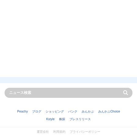
Peachy
ブログ
ショッピング
バンク
みんかぶ
みんかぶChoice
Kstyle
株探
プレスリリース
運営会社
利用規約
プライバシーポリシー