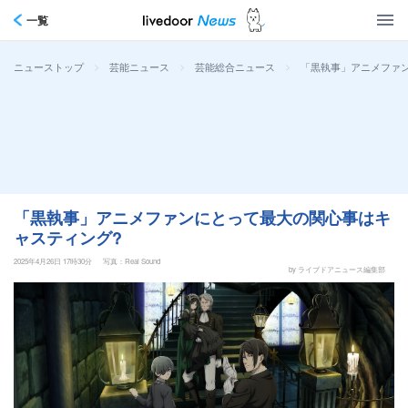
一覧
>
>
>
「黒執事」アニメファ
ニューストップ
芸能ニュース
芸能総合ニュース
「黒執事」アニメファンにとって最大の関心事はキ
ャスティング?
2025年4月26日 17時30分
写真：Real Sound
by ライブドアニュース編集部