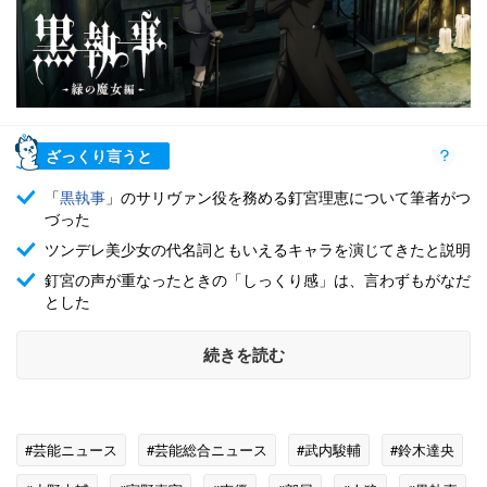
ざっくり言うと
「
黒執事
」のサリヴァン役を務める釘宮理恵について筆者がつ
づった
ツンデレ美少女の代名詞ともいえるキャラを演じてきたと説明
釘宮の声が重なったときの「しっくり感」は、言わずもがなだ
とした
続きを読む
#芸能ニュース
#芸能総合ニュース
#武内駿輔
#鈴木達央