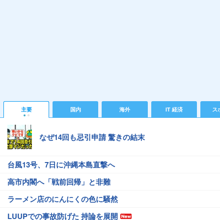
主要
国内
海外
IT 経済
ス
なぜ14回も忌引申請 驚きの結末
台風13号、7日に沖縄本島直撃へ
高市内閣へ「戦前回帰」と非難
ラーメン店のにんにくの色に騒然
LUUPでの事故防げた 持論を展開