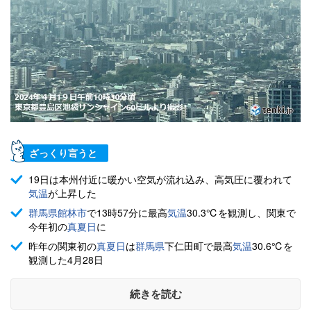
ざっくり言うと
19日は本州付近に暖かい空気が流れ込み、高気圧に覆われて
気温
が上昇した
群馬県
館林市
で13時57分に最高
気温
30.3℃を観測し、関東で
今年初の
真夏日
に
昨年の関東初の
真夏日
は
群馬県
下仁田町で最高
気温
30.6℃を
観測した4月28日
続きを読む