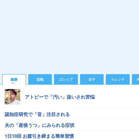
健康
芸能
ゴシップ
女子
トレンド
Y
アトピーで「汚い」扱いされ苦悩
認知症研究で「音」注目される
夫の「産後うつ」にみられる症状
1日10回 お腹引き締まる簡単習慣