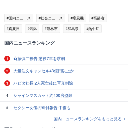
#国内ニュース
#社会ニュース
#扇風機
#高齢者
#真夏日
#気温
#館林市
#群馬県
#熱中症
国内ニュースランキング
斉藤慎二被告 懲役7年を求刑
1
大量注文キャンセル43億円以上か
2
ハビタ社長 2人死亡後に写真削除
3
シャインマスカット約400房盗難
4
セクシー女優の寄付報告 中傷も
5
国内ニュースランキングをもっと見る