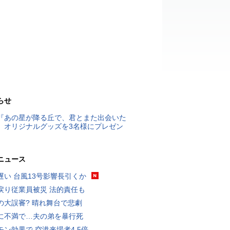
らせ
『あの星が降る丘で、君とまた出会いた
』オリジナルグッズを3名様にプレゼン
ニュース
遅い 台風13号影響長引くか
戻り従業員被災 法的責任も
の大誤審? 晴れ舞台で悲劇
に不満で…夫の弟を暴行死
モン効果で 空港来場者4.5倍