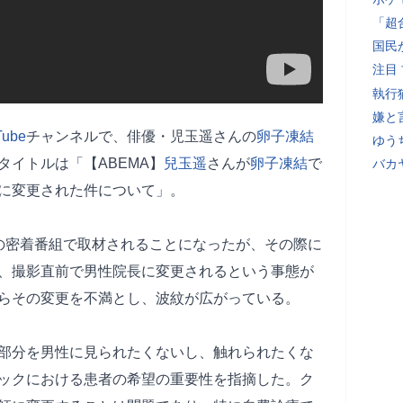
「超
国民
注目
執行
嫌と
Tube
チャンネルで、俳優・児玉遥さんの
卵子凍結
ゆう
イトルは「【ABEMA】
兒玉遥
さんが
卵子凍結
で
バカ
に変更された件について」。
Aの密着番組で取材されることになったが、その際に
、撮影直前で男性院長に変更されるという事態が
らその変更を不満とし、波紋が広がっている。
部分を男性に見られたくないし、触れられたくな
ックにおける患者の希望の重要性を指摘した。ク