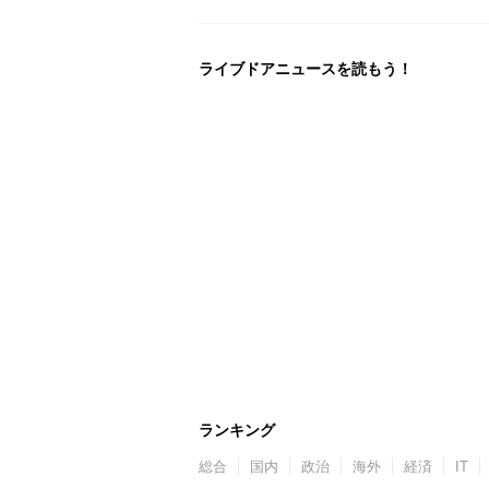
ライブドアニュースを読もう！
ランキング
総合
国内
政治
海外
経済
IT