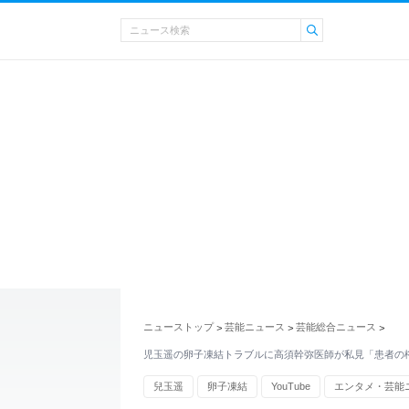
ニューストップ
芸能ニュース
芸能総合ニュース
>
>
>
児玉遥の卵子凍結トラブルに高須幹弥医師が私見「患者の
兒玉遥
卵子凍結
YouTube
エンタメ・芸能