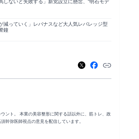
馬しないと失敗する」新党設立に懸念、“明石モデ
が減っていく」レバナスなど大人気レバレッジ型
警鐘
アカウント。 本業の美容整形に関する話以外に、筋トレ、政
視点の意見を配信しています。                