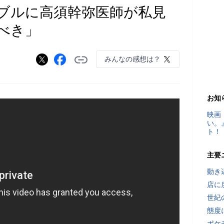
ブルに高須幹弥医師が私見
べき」
みんなの感想は？
お知
映画
い。
ト！
主要
動き
店に
世紀
態度
ポケ