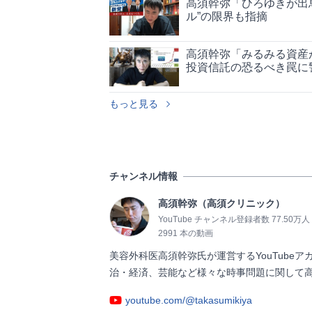
高須幹弥「ひろゆきが出
ル”の限界も指摘
高須幹弥「みるみる資産
投資信託の恐るべき罠に
もっと見る
チャンネル情報
高須幹弥（高須クリニック）
YouTube チャンネル登録者数 77.50万人
2991 本の動画
美容外科医高須幹弥氏が運営するYouTube
治・経済、芸能など様々な時事問題に関して高須幹弥医師
youtube.com/@takasumikiya