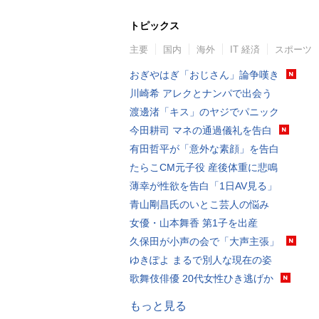
トピックス
主要
国内
海外
IT 経済
スポーツ
おぎやはぎ「おじさん」論争嘆き
川崎希 アレクとナンパで出会う
渡邊渚「キス」のヤジでパニック
今田耕司 マネの通過儀礼を告白
有田哲平が「意外な素顔」を告白
たらこCM元子役 産後体重に悲鳴
薄幸が性欲を告白「1日AV見る」
青山剛昌氏のいとこ芸人の悩み
女優・山本舞香 第1子を出産
久保田が小声の会で「大声主張」
ゆきぽよ まるで別人な現在の姿
歌舞伎俳優 20代女性ひき逃げか
もっと見る