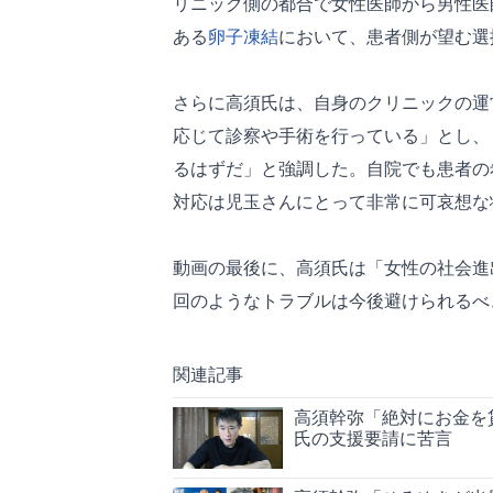
リニック側の都合で女性医師から男性医
ある
卵子凍結
において、患者側が望む選
さらに高須氏は、自身のクリニックの運
応じて診察や手術を行っている」とし、
るはずだ」と強調した。自院でも患者の
対応は児玉さんにとって非常に可哀想な
動画の最後に、高須氏は「女性の社会進
回のようなトラブルは今後避けられるべ
関連記事
高須幹弥「絶対にお金を
氏の支援要請に苦言