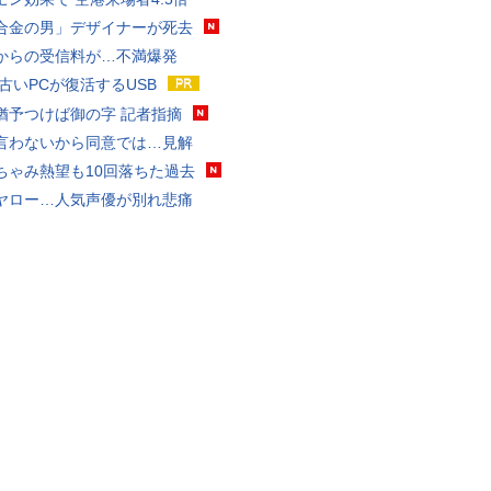
合金の男」デザイナーが死去
からの受信料が…不満爆発
 古いPCが復活するUSB
猶予つけば御の字 記者指摘
言わないから同意では…見解
ちゃみ熱望も10回落ちた過去
ヤロー…人気声優が別れ悲痛