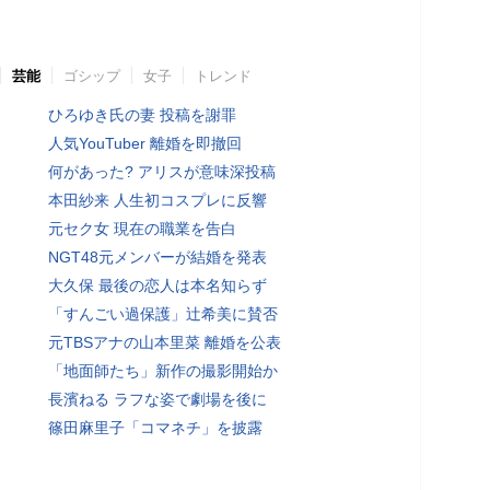
芸能
ゴシップ
女子
トレンド
ひろゆき氏の妻 投稿を謝罪
人気YouTuber 離婚を即撤回
何があった? アリスが意味深投稿
本田紗来 人生初コスプレに反響
元セク女 現在の職業を告白
NGT48元メンバーが結婚を発表
大久保 最後の恋人は本名知らず
「すんごい過保護」辻希美に賛否
元TBSアナの山本里菜 離婚を公表
「地面師たち」新作の撮影開始か
長濱ねる ラフな姿で劇場を後に
篠田麻里子「コマネチ」を披露