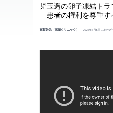
児玉遥の卵子凍結トラ
「患者の権利を尊重す
高須幹弥（高須クリニック）
2025年3月5日 10時40分