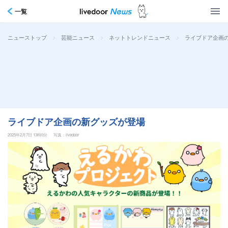
一覧
>
>
>
ライブドア企画
ニューストップ
芸能ニュース
ネットトレンドニュース
ライブドア企画の新グッズが登場
2025年2月7日 13時0分
写真：livedoor