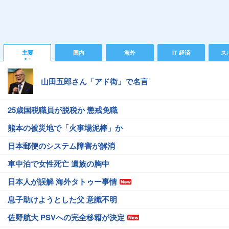
主要
国内
海外
IT 経済
ス
山田五郎さん「アド街」で名言
25歳国税職員が脱税か 懲戒免職
熊本の被災地で「火事場泥棒」か
日本郵便のシステム障害が解消
車中泊で女性死亡 遺族の胸中
日本人が誤解 海外タトゥー事情
息子助けようとした父 意識不明
佐野航大 PSVへの完全移籍が決定