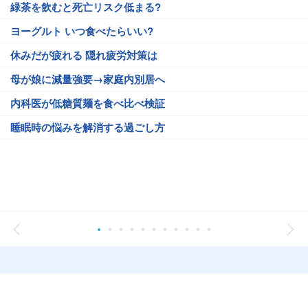
緑茶を飲むと死亡リスク低まる?
ヨーグルト いつ食べたらいい?
休みだが疲れる 隠れ疲労対策は
母が娘に減量強要→家庭内別居へ
内科医が低糖質麺を食べ比べ検証
睡眠時の悩みを解消する過ごし方