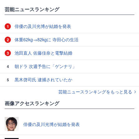
#睡眠
芸能ニュースランキング
俳優の及川光博が結婚を発表
1
体重62kg→82kgに 寺田心の生活
2
池田直人 佐藤佳奈と電撃結婚
3
朝ドラ 次週予告に「ゲンナリ」
4
黒木啓司氏 逮捕されていたか
5
芸能ニュースランキングをもっと見る
画像アクセスランキング
俳優の及川光博が結婚を発表