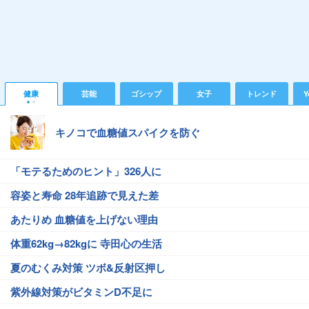
健康
芸能
ゴシップ
女子
トレンド
Y
キノコで血糖値スパイクを防ぐ
「モテるためのヒント」326人に
容姿と寿命 28年追跡で見えた差
あたりめ 血糖値を上げない理由
体重62kg→82kgに 寺田心の生活
夏のむくみ対策 ツボ&反射区押し
紫外線対策がビタミンD不足に