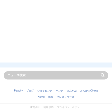
Peachy
ブログ
ショッピング
バンク
みんかぶ
みんかぶChoice
Kstyle
株探
プレスリリース
運営会社
利用規約
プライバシーポリシー