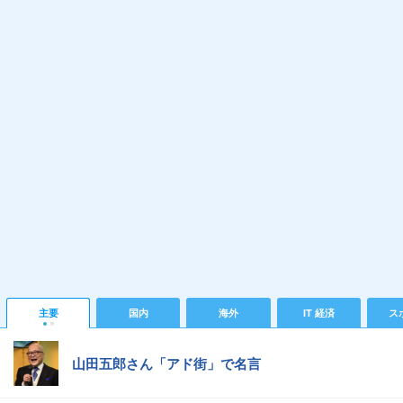
主要
国内
海外
IT 経済
ス
山田五郎さん「アド街」で名言