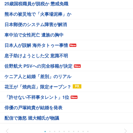
25歳国税職員が脱税か 懲戒免職
熊本の被災地で「火事場泥棒」か
日本郵便のシステム障害が解消
車中泊で女性死亡 遺族の胸中
日本人が誤解 海外タトゥー事情
息子助けようとした父 意識不明
佐野航大 PSVへの完全移籍が決定
ケニア人と結婚「差別」のリアル
花王が「焼肉店」限定オープン？
「許せない不祥事タレント」1位
俳優の戸塚純貴が結婚を発表
配信で激怒 堀大輔氏が物議