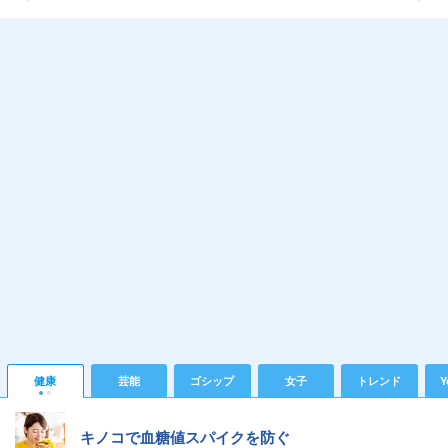
健康
芸能
ゴシップ
女子
トレンド
Y
キノコで血糖値スパイクを防ぐ