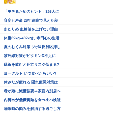
「モテるためのヒント」326人に
容姿と寿命 28年追跡で見えた差
あたりめ 血糖値を上げない理由
体重62kg→82kgに 寺田心の生活
夏のむくみ対策 ツボ&反射区押し
紫外線対策がビタミンD不足に
緑茶を飲むと死亡リスク低まる?
ヨーグルト いつ食べたらいい?
休みだが疲れる 隠れ疲労対策は
母が娘に減量強要→家庭内別居へ
内科医が低糖質麺を食べ比べ検証
睡眠時の悩みを解消する過ごし方