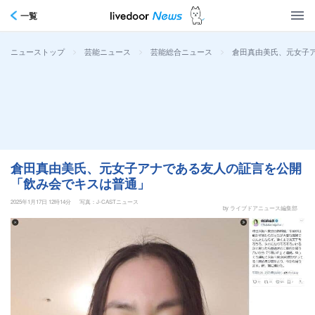
一覧
>
>
>
倉田真由美氏、元女子
ニューストップ
芸能ニュース
芸能総合ニュース
倉田真由美氏、元女子アナである友人の証言を公開
「飲み会でキスは普通」
2025年1月17日 12時14分
写真：J-CASTニュース
by ライブドアニュース編集部