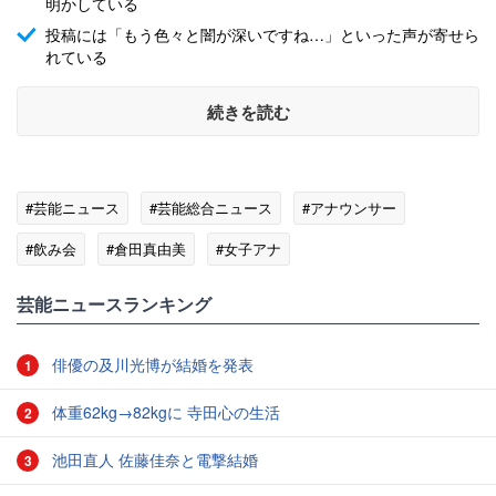
明かしている
投稿には「もう色々と闇が深いですね…」といった声が寄せら
れている
続きを読む
#芸能ニュース
#芸能総合ニュース
#アナウンサー
#飲み会
#倉田真由美
#女子アナ
#エンタメ・芸能ニュース
芸能ニュースランキング
俳優の及川光博が結婚を発表
1
体重62kg→82kgに 寺田心の生活
2
池田直人 佐藤佳奈と電撃結婚
3