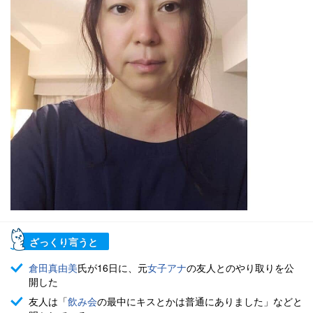
ざっくり言うと
倉田真由美
氏が16日に、元
女子アナ
の友人とのやり取りを公
開した
友人は「
飲み会
の最中にキスとかは普通にありました」などと