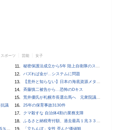
スポーツ
芸能
女子
11.
秘密保護法成立から5年 陸上自衛隊のスパイ組織「別班」暴いたベテラン記者が警鐘 - BLOGOS編集部
12.
バズれば金が…システムに問題
13.
【意外と知らない】日本の海底資源メタンハイドレートは「急に資源大国になるかもしれない」夢の次世代エネルギー
14.
斉藤慎二被告から…恐怖のDキス
15.
荒井優氏が札幌市長選出馬へ 元衆院議員、中道に離党届
本抗議
16.
25年の保育事故3130件
17.
クマ殺すな 自治体4割の業務支障
18.
ふるさと納税寄付額、過去最高１兆３３１４億円…住民税控除額最大は横浜市の３７３億円
を勧告
19.
「立ちんぼ」女性 歪んだ価値観