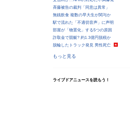
斉藤被告の裁判「同意は異常」
無銭飲食 複数の早大生が関与か
駅で流れた「不適切音声」に声明
部屋が「物置化」する5つの原因
詐取金で競艇? 約1.3億円脱税か
脱輪したトラック発見 男性死亡
もっと見る
ライブドアニュースを読もう！