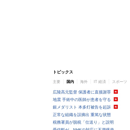
トピックス
主要
国内
海外
IT 経済
スポーツ
広陵高元監督 保護者に直接謝罪
地震 手術中の医師が患者を守る
銀メダリスト 本多灯被告を起訴
正常な組織を誤摘出 重篤な状態
税務署員が脱税「仕送り」と説明
受信料が…NHKの対応に不満爆発