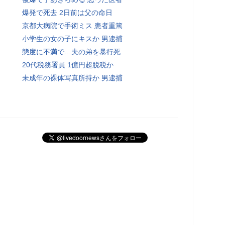
爆発で死去 2日前は父の命日
京都大病院で手術ミス 患者重篤
小学生の女の子にキスか 男逮捕
態度に不満で…夫の弟を暴行死
20代税務署員 1億円超脱税か
未成年の裸体写真所持か 男逮捕