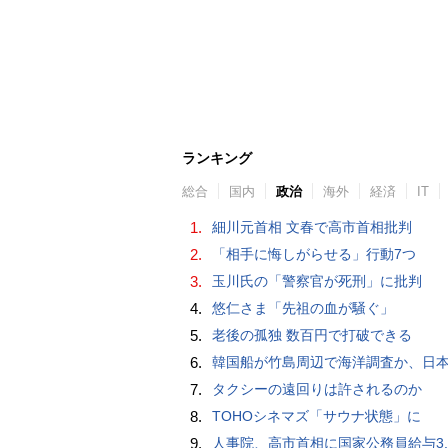
ランキング
総合
国内
政治
海外
経済
IT
1.
細川元首相 文春で高市首相批判
2.
「相手に悔しがらせる」行動7つ
3.
玉川氏の「警察官が死刑」に批判
4.
悠仁さま「先祖の血が騒ぐ」
5.
老後の孤独 数百円で打破できる
6.
韓国船が竹島周辺で海洋調査か、日
7.
タクシーの遠回りは許されるのか
8.
TOHOシネマズ「サウナ状態」に
9.
人事院、高市首相に国家公務員給与3.5％超の大幅ベースアップ