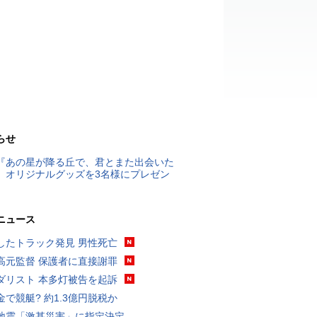
らせ
『あの星が降る丘で、君とまた出会いた
』オリジナルグッズを3名様にプレゼン
ニュース
したトラック発見 男性死亡
高元監督 保護者に直接謝罪
ダリスト 本多灯被告を起訴
金で競艇? 約1.3億円脱税か
地震「激甚災害」に指定決定