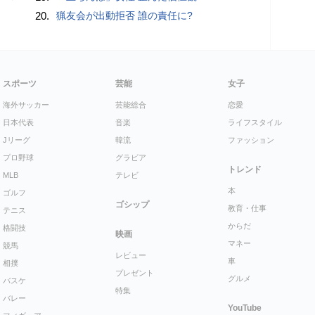
20.
猟友会が出動拒否 誰の責任に?
スポーツ
芸能
女子
海外サッカー
芸能総合
恋愛
日本代表
音楽
ライフスタイル
Jリーグ
韓流
ファッション
プロ野球
グラビア
トレンド
MLB
テレビ
本
ゴルフ
ゴシップ
教育・仕事
テニス
からだ
格闘技
映画
マネー
競馬
レビュー
車
相撲
プレゼント
グルメ
バスケ
特集
バレー
YouTube