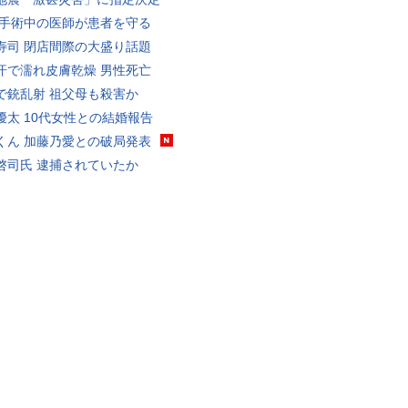
 手術中の医師が患者を守る
寿司 閉店間際の大盛り話題
汗で濡れ皮膚乾燥 男性死亡
で銃乱射 祖父母も殺害か
優太 10代女性との結婚報告
くん 加藤乃愛との破局発表
啓司氏 逮捕されていたか