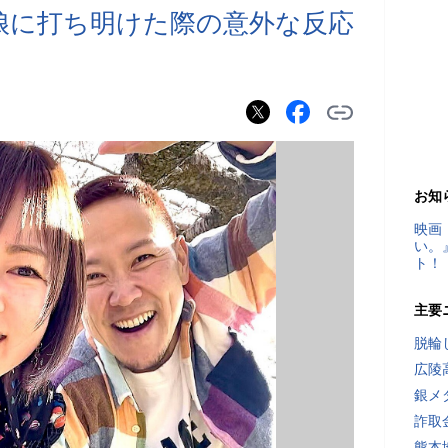
娘に打ち明けた際の意外な反応
お知
映画
い。
ト！
主要
脱輪
広陵
銀メ
詐取
熊本