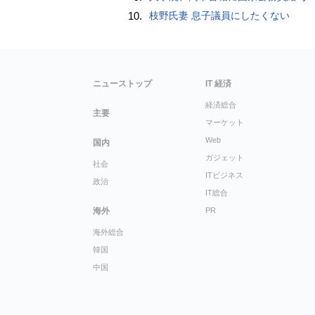
10.
枝野氏妻 息子議員にしたくない
ニューストップ
IT 経済
経済総合
主要
マーケット
Web
国内
ガジェット
社会
ITビジネス
政治
IT総合
海外
PR
海外総合
韓国
中国