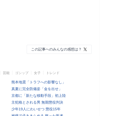
この記事へのみんなの感想は？
芸能
ゴシップ
女子
トレンド
熊本地震「トラフへの影響なし」
真夏に完全防備姿「金を出せ」
京都に「新たな移動手段」初上陸
主犯格とされる男 無期懲役判決
少年19人にわいせつ 懲役15年
被爆で子あきらめる 怒った医者