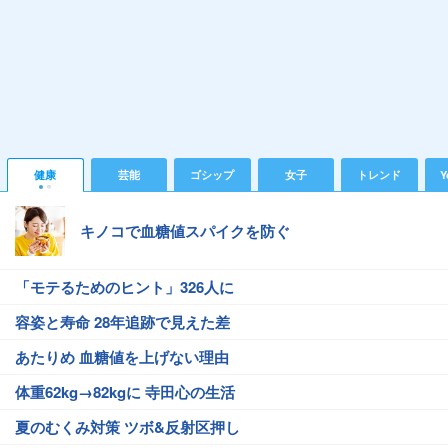
健康
芸能
ゴシップ
女子
トレンド
Y
キノコで血糖値スパイクを防ぐ
「モテるためのヒント」326人に
容姿と寿命 28年追跡で見えた差
あたりめ 血糖値を上げない理由
体重62kg→82kgに 寺田心の生活
夏のむくみ対策 ツボ&反射区押し