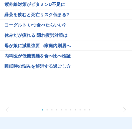
紫外線対策がビタミンD不足に
緑茶を飲むと死亡リスク低まる?
ヨーグルト いつ食べたらいい?
休みだが疲れる 隠れ疲労対策は
母が娘に減量強要→家庭内別居へ
内科医が低糖質麺を食べ比べ検証
睡眠時の悩みを解消する過ごし方