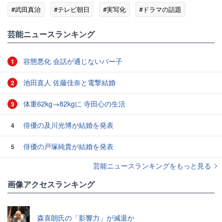
#武田真治
#テレビ朝日
#実写化
#ドラマの話題
#ゴシップ
芸能ニュースランキング
容態悪化 会話が通じないパー子
1
池田直人 佐藤佳奈と電撃結婚
2
体重62kg→82kgに 寺田心の生活
3
俳優の及川光博が結婚を発表
4
俳優の戸塚純貴が結婚を発表
5
芸能ニュースランキングをもっと見る
画像アクセスランキング
森喜朗氏の「影響力」が減退か