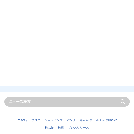
Peachy
ブログ
ショッピング
バンク
みんかぶ
みんかぶChoice
Kstyle
株探
プレスリリース