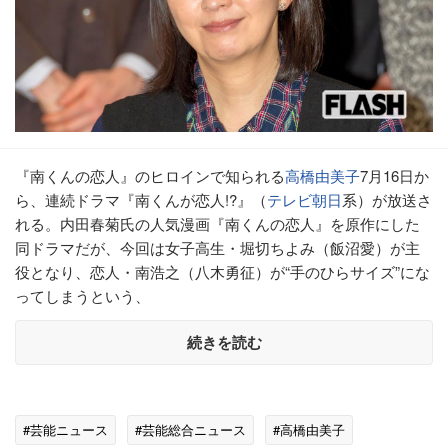
『南くんの恋人』のヒロインで知られる
高橋由美子
7月16日か
ら、連続ドラマ『南くんが恋人!?』（
テレビ朝日
系）が放送さ
れる。内田春菊氏の人気漫画『南くんの恋人』を原作にした
同ドラマだが、今回は女子高生・堀切ちよみ（飯沼愛）が主
役となり、恋人・南浩之（八木勇征）が“手のひらサイズ”にな
ってしまうという、
続きを読む
#芸能ニュース
#芸能総合ニュース
#高橋由美子