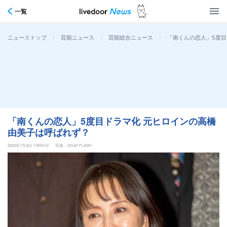
一覧
>
>
>
「南くんの恋人」5度目
ニューストップ
芸能ニュース
芸能総合ニュース
「南くんの恋人」5度目ドラマ化 元ヒロインの高橋
由美子は呼ばれず？
2024年7月4日 11時51分
写真：Smart FLASH