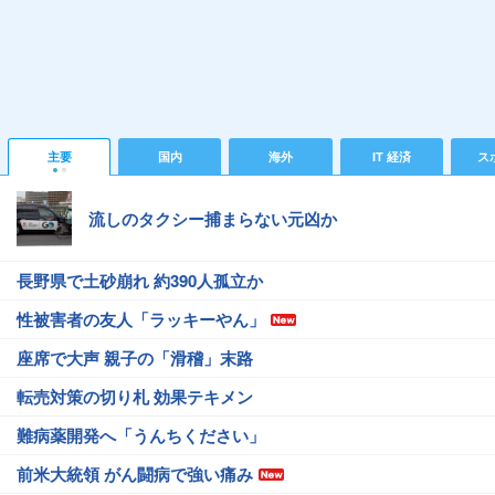
主要
国内
海外
IT 経済
ス
流しのタクシー捕まらない元凶か
長野県で土砂崩れ 約390人孤立か
性被害者の友人「ラッキーやん」
座席で大声 親子の「滑稽」末路
転売対策の切り札 効果テキメン
難病薬開発へ「うんちください」
前米大統領 がん闘病で強い痛み