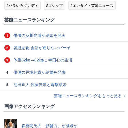
#バラいろダンディ
#ゴシップ
#エンタメ・芸能ニュース
芸能ニュースランキング
俳優の及川光博が結婚を発表
1
容態悪化 会話が通じないパー子
2
体重62kg→82kgに 寺田心の生活
3
俳優の戸塚純貴が結婚を発表
4
池田直人 佐藤佳奈と電撃結婚
5
芸能ニュースランキングをもっと見る
画像アクセスランキング
森喜朗氏の「影響力」が減退か