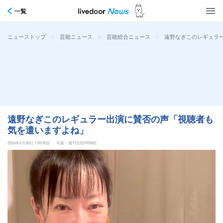
一覧
>
>
>
遠野なぎこのレギュラ
ニューストップ
芸能ニュース
芸能総合ニュース
遠野なぎこのレギュラー出演に賛否の声「視聴者も
気を遣いますよね」
2024年6月30日 17時30分
写真：週刊女性PRIME