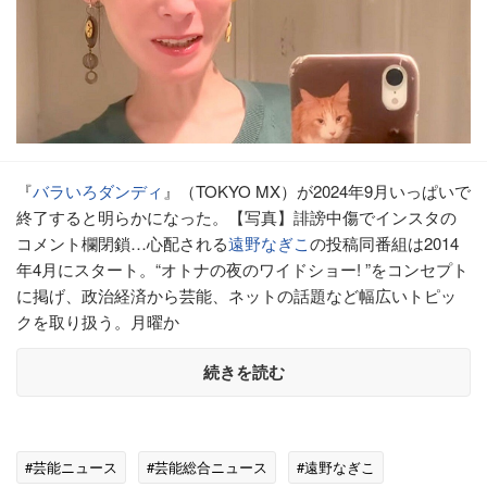
『
バラいろダンディ
』（TOKYO MX）が2024年9月いっぱいで
終了すると明らかになった。【写真】誹謗中傷でインスタの
コメント欄閉鎖…心配される
遠野なぎこ
の投稿同番組は2014
年4月にスタート。“オトナの夜のワイドショー! ”をコンセプト
に掲げ、政治経済から芸能、ネットの話題など幅広いトピッ
クを取り扱う。月曜か
続きを読む
#芸能ニュース
#芸能総合ニュース
#遠野なぎこ