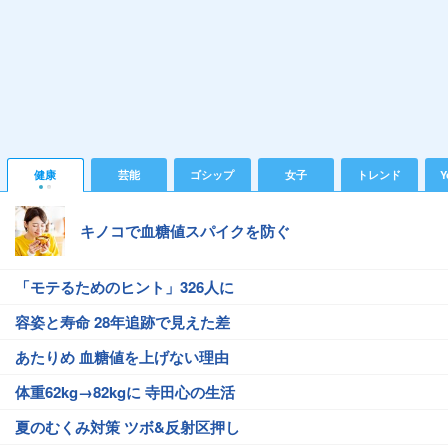
健康
芸能
ゴシップ
女子
トレンド
Y
キノコで血糖値スパイクを防ぐ
「モテるためのヒント」326人に
容姿と寿命 28年追跡で見えた差
あたりめ 血糖値を上げない理由
体重62kg→82kgに 寺田心の生活
夏のむくみ対策 ツボ&反射区押し