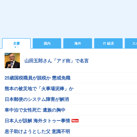
主要
国内
海外
IT 経済
ス
山田五郎さん「アド街」で名言
25歳国税職員が脱税か 懲戒免職
熊本の被災地で「火事場泥棒」か
日本郵便のシステム障害が解消
車中泊で女性死亡 遺族の胸中
日本人が誤解 海外タトゥー事情
息子助けようとした父 意識不明