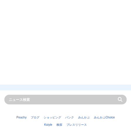
Peachy
ブログ
ショッピング
バンク
みんかぶ
みんかぶChoice
Kstyle
株探
プレスリリース