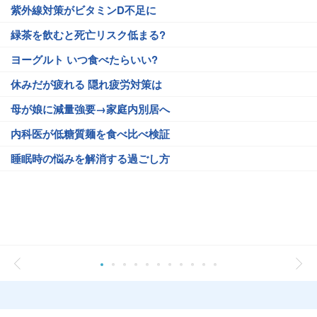
紫外線対策がビタミンD不足に
緑茶を飲むと死亡リスク低まる?
ヨーグルト いつ食べたらいい?
休みだが疲れる 隠れ疲労対策は
母が娘に減量強要→家庭内別居へ
内科医が低糖質麺を食べ比べ検証
睡眠時の悩みを解消する過ごし方