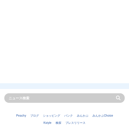
Peachy
ブログ
ショッピング
バンク
みんかぶ
みんかぶChoice
Kstyle
株探
プレスリリース