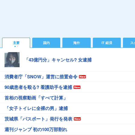
主要
国内
海外
IT 経済
ス
「43億円分」キャンセル? 女逮捕
消費者庁「SNOW」運営に措置命令
90歳患者を殴る? 看護助手を逮捕
首相の視察動画「すべて計算」
「女子トイレに全裸の男」逮捕
茨城県「パスポート」発行を発表
週刊ジャンプ 初の100万部割れ