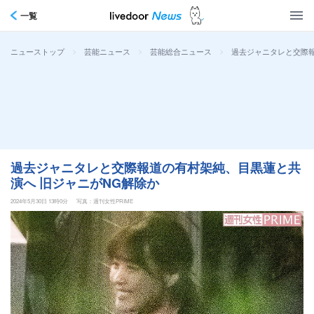
一覧
>
>
>
過去ジャニタレと交際報
ニューストップ
芸能ニュース
芸能総合ニュース
過去ジャニタレと交際報道の有村架純、目黒蓮と共
演へ 旧ジャニがNG解除か
2024年5月30日 13時0分
写真：週刊女性PRIME