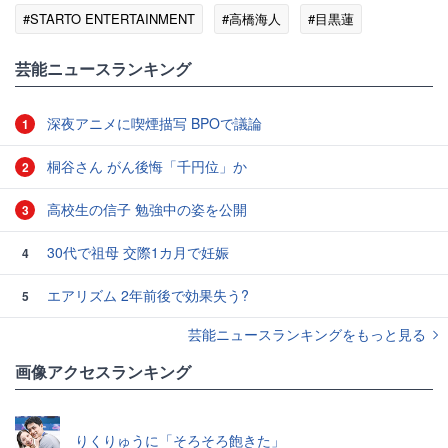
#STARTO ENTERTAINMENT
#高橋海人
#目黒蓮
#永瀬廉
#道枝駿佑
#Snow Man
芸能ニュースランキング
深夜アニメに喫煙描写 BPOで議論
1
桐谷さん がん後悔「千円位」か
2
高校生の信子 勉強中の姿を公開
3
30代で祖母 交際1カ月で妊娠
4
エアリズム 2年前後で効果失う?
5
芸能ニュースランキングをもっと見る
画像アクセスランキング
りくりゅうに「そろそろ飽きた」