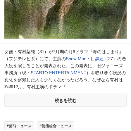
女優・有村架純（31）が7月期の月9ドラマ『海のはじまり』
（フジテレビ系）にて、主演の
Snow Man
・
目黒蓮
（27）の恋
人役を演じることが発表された。この発表に、旧ジャニーズ
事務所（現・
STARTO ENTERTAINMENT
）を取り巻く状況の
変化を察知した人も少なくなかっただろう。なぜなら有村は
昨年12月、有村主演のドラマ『
続きを読む
#芸能ニュース
#芸能総合ニュース