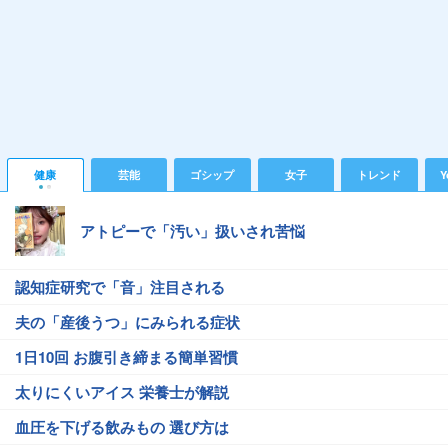
健康
芸能
ゴシップ
女子
トレンド
Y
アトピーで「汚い」扱いされ苦悩
認知症研究で「音」注目される
夫の「産後うつ」にみられる症状
1日10回 お腹引き締まる簡単習慣
太りにくいアイス 栄養士が解説
血圧を下げる飲みもの 選び方は