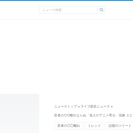
ニューストップ
ライフ総合ニュース
>
>
若者の○○離れならぬ「老人のアニメ寄せ」現象 エピ
若者の◯◯離れ
トレンド
話題のツイート