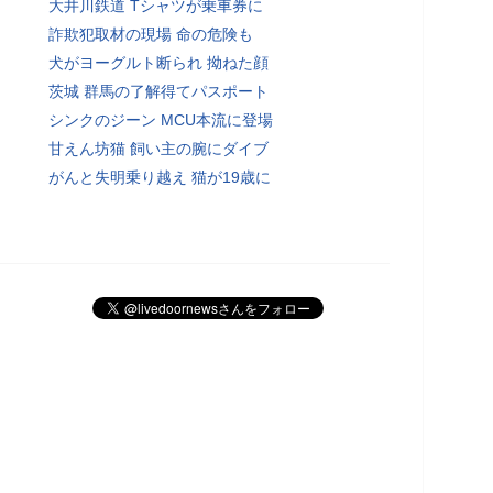
大井川鉄道 Tシャツが乗車券に
詐欺犯取材の現場 命の危険も
犬がヨーグルト断られ 拗ねた顔
茨城 群馬の了解得てパスポート
シンクのジーン MCU本流に登場
甘えん坊猫 飼い主の腕にダイブ
がんと失明乗り越え 猫が19歳に