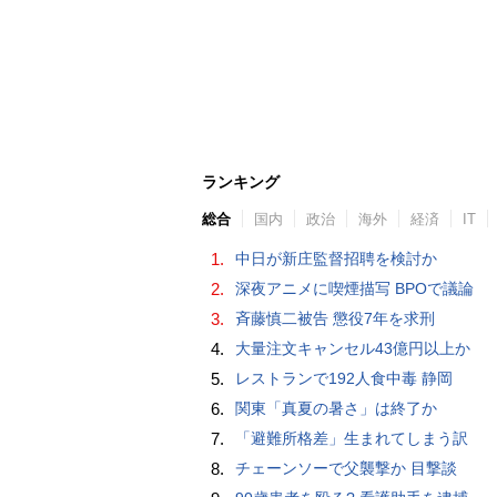
ランキング
総合
国内
政治
海外
経済
IT
1.
中日が新庄監督招聘を検討か
2.
深夜アニメに喫煙描写 BPOで議論
3.
斉藤慎二被告 懲役7年を求刑
4.
大量注文キャンセル43億円以上か
5.
レストランで192人食中毒 静岡
6.
関東「真夏の暑さ」は終了か
7.
「避難所格差」生まれてしまう訳
8.
チェーンソーで父襲撃か 目撃談