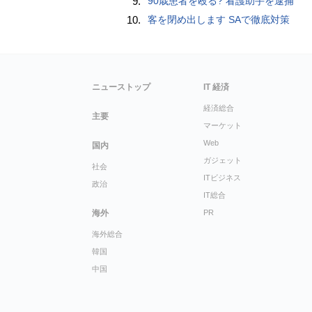
9.
90歳患者を殴る? 看護助手を逮捕
10.
客を閉め出します SAで徹底対策
ニューストップ
IT 経済
経済総合
主要
マーケット
Web
国内
ガジェット
社会
ITビジネス
政治
IT総合
海外
PR
海外総合
韓国
中国