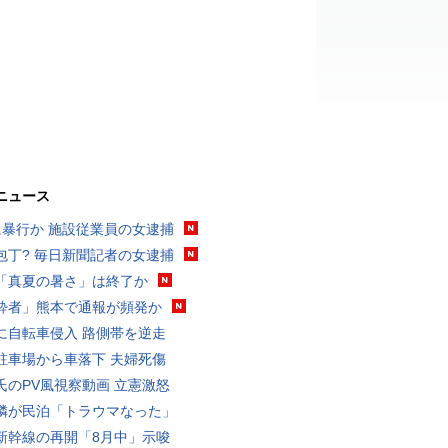
ニュース
に暴行か 施設従業員の女逮捕
包丁? 毎日新聞記者の女逮捕
「真夏の暑さ」は終了か
酔者」熊本で通報が頻発か
に自転車侵入 路側帯を逆走
駐車場から車落下 夫婦死傷
氏のPV風視察動画 立憲激怒
隣が民泊「トラウマなった」
新幹線の再開「8月中」示唆