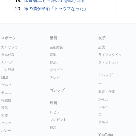
19.
印食品工場 生地の上を転げ回る
20.
家の隣が民泊「トラウマなった」
スポーツ
芸能
女子
海外サッカー
芸能総合
恋愛
日本代表
音楽
ライフスタイル
Jリーグ
韓流
ファッション
プロ野球
グラビア
トレンド
MLB
テレビ
本
ゴルフ
ゴシップ
教育・仕事
テニス
からだ
格闘技
映画
マネー
競馬
レビュー
車
相撲
プレゼント
グルメ
バスケ
特集
バレー
YouTube