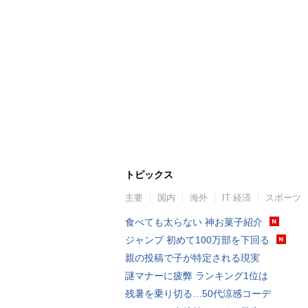
トピックス
主要
国内
海外
IT 経済
スポーツ
食べても太らない 神お菓子紹介
ジャンプ 初めて100万部を下回る
親の投稿で子が特定される現実
謎マナーに疲弊 ランキング1位は
残暑を乗り切る…50代涼感コーデ