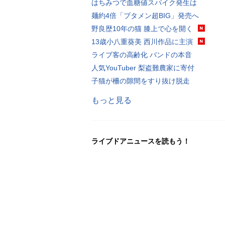
はちみつで血糖値スパイク発生は
麺約4倍「ブタメン超BIG」発売へ
野良歴10年の猫 膝上で心を開く
13歳小八重葵美 西川作品に主演
ライブ客の高齢化 バンドの本音
人気YouTuber 梨盗難農家に寄付
子猫が柵の隙間をすり抜け脱走
もっと見る
ライブドアニュースを読もう！