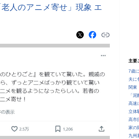
「老人のアニメ寄せ」現象 エ
主要
7歳
夫に
関東
「泥
高速
立体
高市
家の
九州