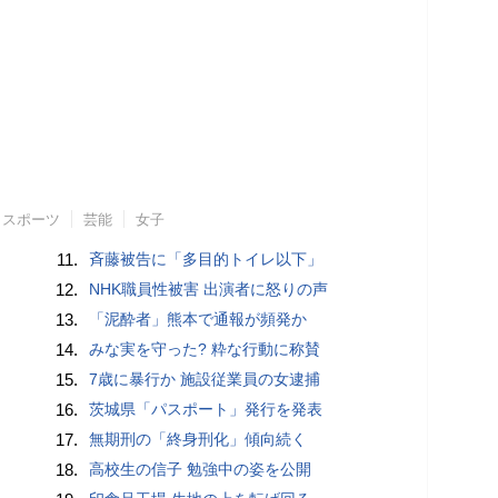
スポーツ
芸能
女子
11.
斉藤被告に「多目的トイレ以下」
12.
NHK職員性被害 出演者に怒りの声
13.
「泥酔者」熊本で通報が頻発か
14.
みな実を守った? 粋な行動に称賛
15.
7歳に暴行か 施設従業員の女逮捕
16.
茨城県「パスポート」発行を発表
17.
無期刑の「終身刑化」傾向続く
18.
高校生の信子 勉強中の姿を公開