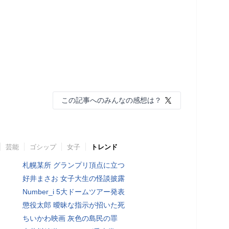
この記事へのみんなの感想は？
芸能
ゴシップ
女子
トレンド
札幌某所 グランプリ頂点に立つ
好井まさお 女子大生の怪談披露
Number_i 5大ドームツアー発表
懲役太郎 曖昧な指示が招いた死
ちいかわ映画 灰色の島民の罪