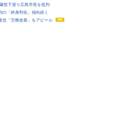
原爆投下巡り広島市長を批判
刑の「終身刑化」傾向続く
竜也「労務改善」をアピール