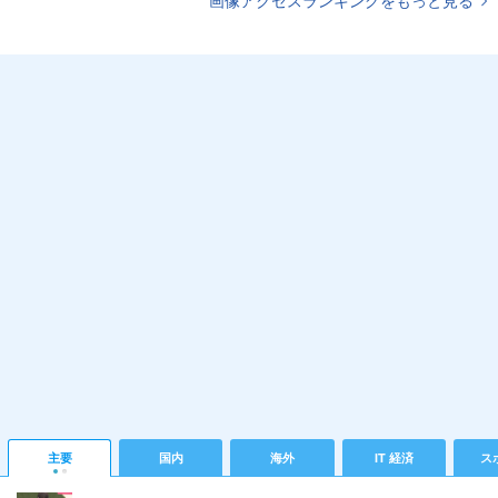
画像アクセスランキングをもっと見る
主要
国内
海外
IT 経済
ス