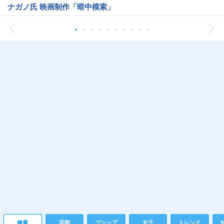
ナガノ氏 映画制作「暗中模索」
健康
芸能
ゴシップ
女子
トレンド
Y