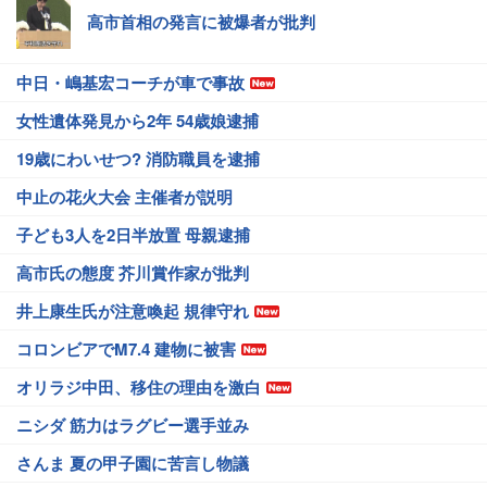
高市首相の発言に被爆者が批判
中日・嶋基宏コーチが車で事故
女性遺体発見から2年 54歳娘逮捕
19歳にわいせつ? 消防職員を逮捕
中止の花火大会 主催者が説明
子ども3人を2日半放置 母親逮捕
高市氏の態度 芥川賞作家が批判
井上康生氏が注意喚起 規律守れ
コロンビアでM7.4 建物に被害
オリラジ中田、移住の理由を激白
ニシダ 筋力はラグビー選手並み
さんま 夏の甲子園に苦言し物議