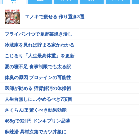
エノキで痩せる 作り置き3選
フライパン1つで夏野菜焼き浸し
冷蔵庫を見れば貯まる家かわかる
こじるり「人生最高体重」を更新
夏の寝不足 食事制限でも太る訳
体臭の原因 プロテインの可能性
医師が勧める 猫背解消の体操術
人生台無しに…やめるべき7項目
さくらんぼ 驚くべき効果効能
465gで321円 ドンキプリン品薄
麻辣湯 具材次第でカツ丼級に