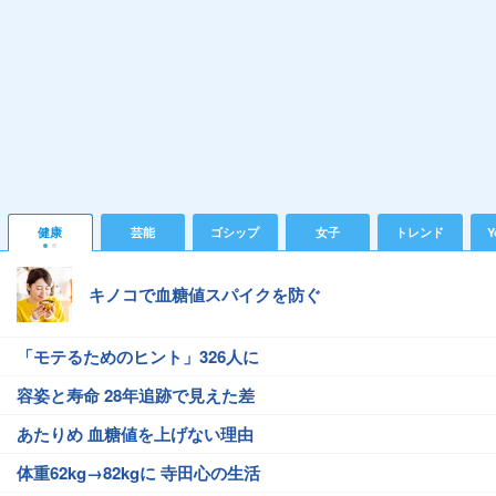
健康
芸能
ゴシップ
女子
トレンド
Y
キノコで血糖値スパイクを防ぐ
「モテるためのヒント」326人に
容姿と寿命 28年追跡で見えた差
あたりめ 血糖値を上げない理由
体重62kg→82kgに 寺田心の生活