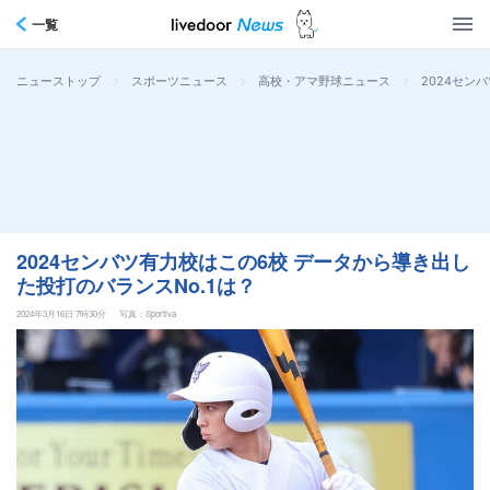
一覧
>
>
>
2024セン
ニューストップ
スポーツニュース
高校・アマ野球ニュース
2024センバツ有力校はこの6校 データから導き出し
た投打のバランスNo.1は？
2024年3月16日 7時30分
写真：Sportiva