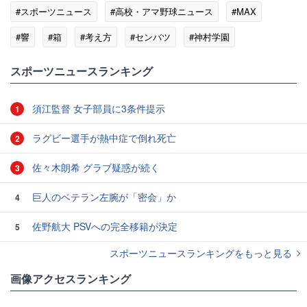
#スポーツニュース
#高校・アマ野球ニュース
#MAX
#響
#箱
#考え方
#センバツ
#神村学園
#夏の甲子園
#ニキータ
スポーツニュースランキング
須江監督 女子部員に3条件提示
1
ラグビー選手が熱中症で倒れ死亡
2
佐々木朗希 グラブ疑惑が続く
3
巨人のベテラン左腕が「密会」か
4
佐野航大 PSVへの完全移籍が決定
5
スポーツニュースランキングをもっと見る
画像アクセスランキング