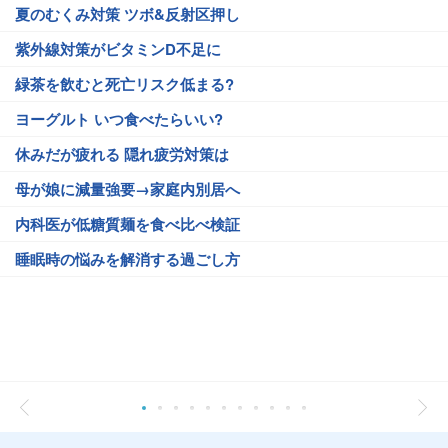
夏のむくみ対策 ツボ&反射区押し
紫外線対策がビタミンD不足に
緑茶を飲むと死亡リスク低まる?
ヨーグルト いつ食べたらいい?
休みだが疲れる 隠れ疲労対策は
母が娘に減量強要→家庭内別居へ
内科医が低糖質麺を食べ比べ検証
睡眠時の悩みを解消する過ごし方