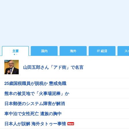
主要
国内
海外
IT 経済
ス
山田五郎さん「アド街」で名言
25歳国税職員が脱税か 懲戒免職
熊本の被災地で「火事場泥棒」か
日本郵便のシステム障害が解消
車中泊で女性死亡 遺族の胸中
日本人が誤解 海外タトゥー事情