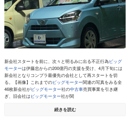
新会社スタートを前に、次々と明るみに出る不正行為
ビッグ
モーター
は伊藤忠からの200億円の支援を受け、4月下旬には
新会社となりコンプラ最優先の会社として再スタートを切
る。【画像】これまでの
ビッグモーター
関連の写真をみる全
46枚新会社が
ビッグモーター
社の
中古車
売買事業を引き継
ぎ、旧会社は
ビッグモーター
社が関
続きを読む