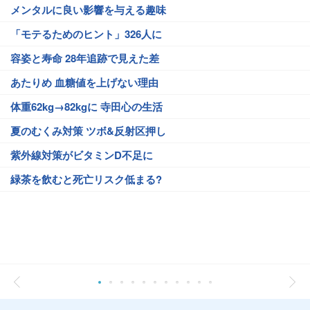
メンタルに良い影響を与える趣味
「モテるためのヒント」326人に
容姿と寿命 28年追跡で見えた差
あたりめ 血糖値を上げない理由
体重62kg→82kgに 寺田心の生活
夏のむくみ対策 ツボ&反射区押し
紫外線対策がビタミンD不足に
緑茶を飲むと死亡リスク低まる?