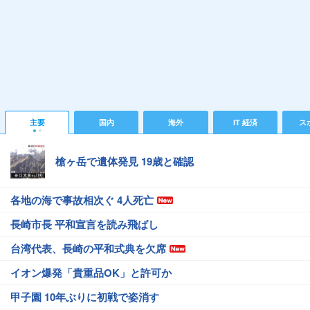
主要
国内
海外
IT 経済
ス
槍ヶ岳で遺体発見 19歳と確認
各地の海で事故相次ぐ 4人死亡
長崎市長 平和宣言を読み飛ばし
台湾代表、長崎の平和式典を欠席
イオン爆発「貴重品OK」と許可か
甲子園 10年ぶりに初戦で姿消す