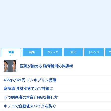
健康
芸能
ゴシップ
女子
トレンド
Y
医師が勧める 猫背解消の体操術
465gで321円 ドンキプリン品薄
麻辣湯 具材次第でカツ丼級に
うつ病患者の本音とNGな接し方
キノコで血糖値スパイクを防ぐ