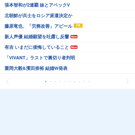
張本智和が2連覇 妹とアベックV
北朝鮮が兵士をロシア派遣決定か
藤原竜也、「労務改善」アピール
新人声優 結婚願望を吐露し反響
有吉 いまだに後悔していること
「VIVANT」ラストで裏切り者判明
重岡大毅&濱田崇裕 結婚W発表