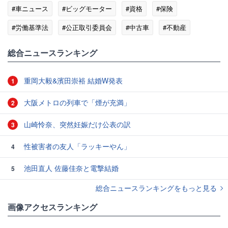
#車ニュース
#ビッグモーター
#資格
#保険
#労働基準法
#公正取引委員会
#中古車
#不動産
総合ニュースランキング
重岡大毅&濱田崇裕 結婚W発表
1
大阪メトロの列車で「煙が充満」
2
山崎怜奈、突然妊娠だけ公表の訳
3
性被害者の友人「ラッキーやん」
4
池田直人 佐藤佳奈と電撃結婚
5
総合ニュースランキングをもっと見る
画像アクセスランキング