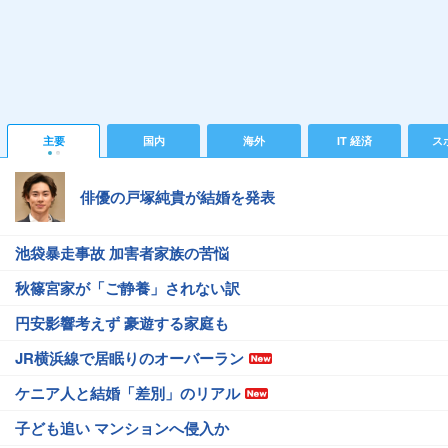
主要
国内
海外
IT 経済
ス
俳優の戸塚純貴が結婚を発表
池袋暴走事故 加害者家族の苦悩
秋篠宮家が「ご静養」されない訳
円安影響考えず 豪遊する家庭も
JR横浜線で居眠りのオーバーラン
ケニア人と結婚「差別」のリアル
子ども追い マンションへ侵入か