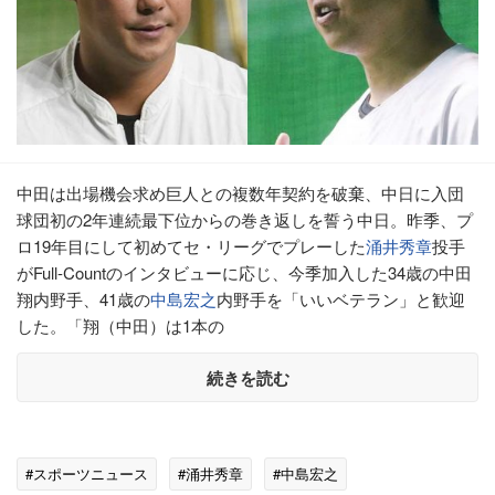
中田は出場機会求め巨人との複数年契約を破棄、中日に入団
球団初の2年連続最下位からの巻き返しを誓う中日。昨季、プ
ロ19年目にして初めてセ・リーグでプレーした
涌井秀章
投手
がFull-Countのインタビューに応じ、今季加入した34歳の中田
翔内野手、41歳の
中島宏之
内野手を「いいベテラン」と歓迎
した。「翔（中田）は1本の
続きを読む
#スポーツニュース
#涌井秀章
#中島宏之