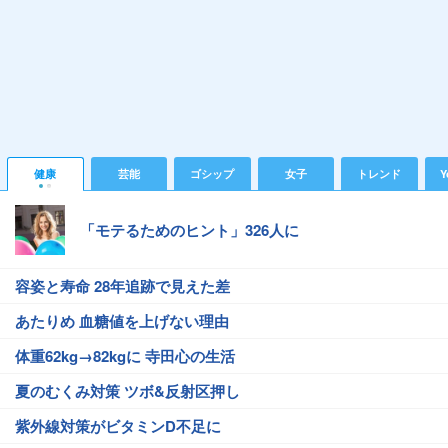
健康
芸能
ゴシップ
女子
トレンド
Y
「モテるためのヒント」326人に
容姿と寿命 28年追跡で見えた差
あたりめ 血糖値を上げない理由
体重62kg→82kgに 寺田心の生活
夏のむくみ対策 ツボ&反射区押し
紫外線対策がビタミンD不足に