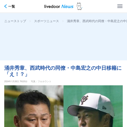
一覧
>
>
涌井秀章、西武時代の同僚・中島宏之の中
ニューストップ
スポーツニュース
涌井秀章、西武時代の同僚・中島宏之の中日移籍に
「え！？」
2024年1月28日 7時20分
写真：フルカウント