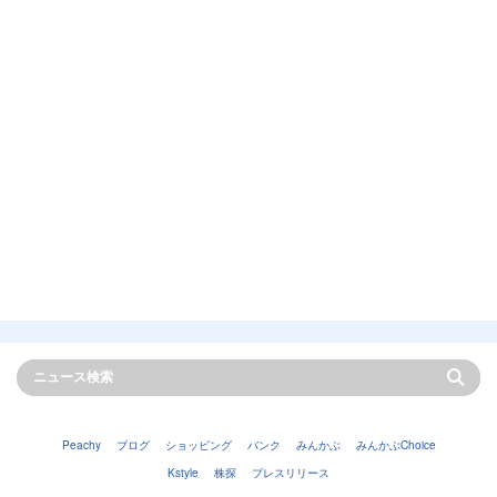
Peachy
ブログ
ショッピング
バンク
みんかぶ
みんかぶChoice
Kstyle
株探
プレスリリース