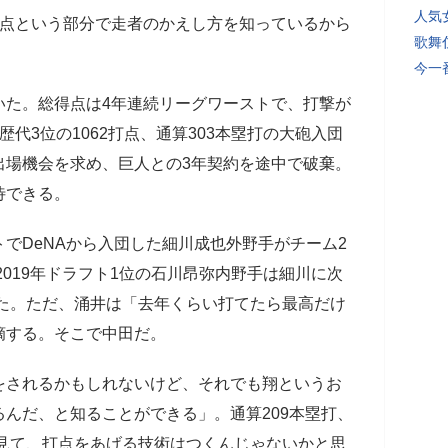
人気
打点という部分で走者のかえし方を知っているから
歌舞
今一
た。総得点は4年連続リーグワーストで、打撃が
代3位の1062打点、通算303本塁打の大砲入団
出場機会を求め、巨人との3年契約を途中で破棄。
待できる。
でDeNAから入団した細川成也外野手がチーム2
2019年ドラフト1位の石川昂弥内野手は細川に次
せた。ただ、涌井は「去年くらい打てたら最高だけ
摘する。そこで中田だ。
をされるかもしれないけど、それでも翔というお
んだ、と知ることができる」。通算209本塁打、
を見て、打点をあげる技術はつくんじゃないかと思