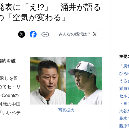
発表に「え!?」 涌井が語る
の「空気が変わる」
みんなの感想は？
主要
契約を破
「戻
ひろ
返しを誓
うる
めてセ・リ
満員
-Countの
セル
トヨ
4歳の中田
写真拡大
大谷
「いいベテ
桑木
藤原