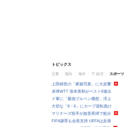
トピックス
主要
国内
海外
IT 経済
スポーツ
上田綺世の「家族写真」に大反響
卓球WTT 張本美和がベスト8進出
ド軍に「最強ブルペン構想」浮上
大切な「8・6」にカープ逆転負け
マリナーズ投手が故意死球で処分
FIFA謝罪も会長支持 UEFAは反発