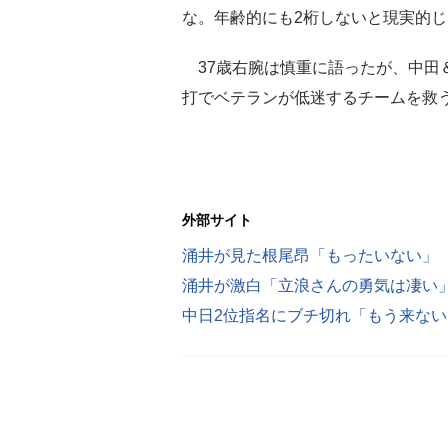
な。年齢的にも2桁しないと現実的
37歳右腕は慎重に語ったが、中田＆
打でベテランが低迷するチームを救う。（湯
外部サイト
涌井が見た根尾昂「もったいない」 
中日2位指名にブチ切れ「もう来な