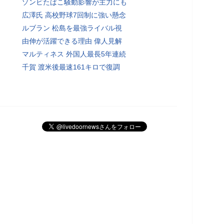
ゾンビたばこ騒動影響が主力にも
広澤氏 高校野球7回制に強い懸念
ルブラン 松島を最強ライバル視
由伸が活躍できる理由 偉人見解
マルティネス 外国人最長5年連続
千賀 渡米後最速161キロで復調