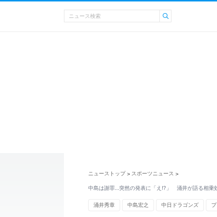
ニューストップ
スポーツニュース
>
>
中島は謝罪…突然の発表に「え!?」 涌井が語る相乗
涌井秀章
中島宏之
中日ドラゴンズ
プ