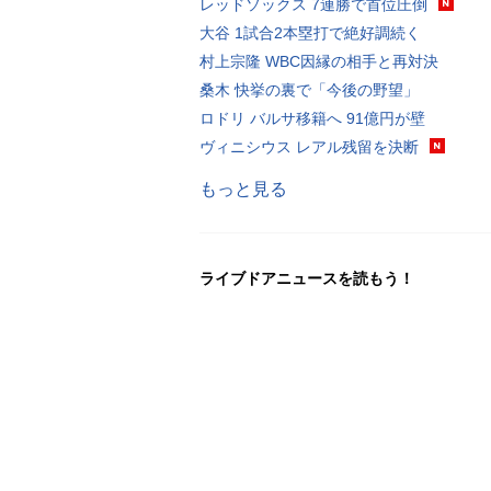
レッドソックス 7連勝で首位圧倒
大谷 1試合2本塁打で絶好調続く
村上宗隆 WBC因縁の相手と再対決
桑木 快挙の裏で「今後の野望」
ロドリ バルサ移籍へ 91億円が壁
ヴィニシウス レアル残留を決断
もっと見る
ライブドアニュースを読もう！