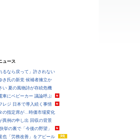
ニュース
れるなら戻って」許されない
ゆき氏の新党 候補者擁立か
さい 夏の風物詩が存続危機
電車にベビーカー 議論呼ぶ
フレジ 日本で導入続く事情
タの指定席が…時価市場変化
が異例の申し出 回収の背景
 快挙の裏で「今後の野望」
竜也「労務改善」をアピール