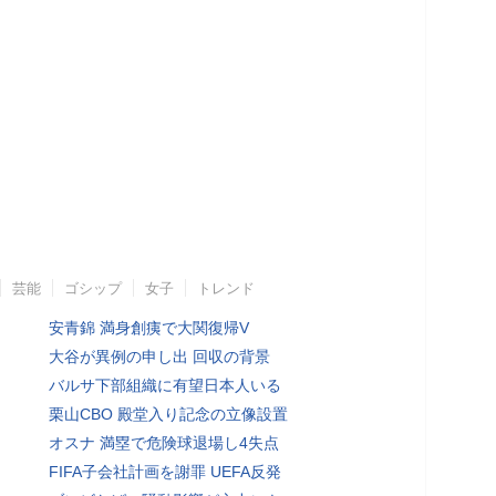
芸能
ゴシップ
女子
トレンド
安青錦 満身創痍で大関復帰V
大谷が異例の申し出 回収の背景
バルサ下部組織に有望日本人いる
栗山CBO 殿堂入り記念の立像設置
オスナ 満塁で危険球退場し4失点
FIFA子会社計画を謝罪 UEFA反発