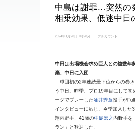
中島は謝罪…突然の
相乗効果、低迷中日
2024年1月28日 7時20分
フルカウント
中田は出場機会求め巨人との複数年
棄、中日に入団
球団初の2年連続最下位からの巻き
う中日。昨季、プロ19年目にして初
ーグでプレーした
涌井秀章
投手がFull
インタビューに応じ、今季加入した3
翔内野手、41歳の
中島宏之
内野手を
ラン」と歓迎した。