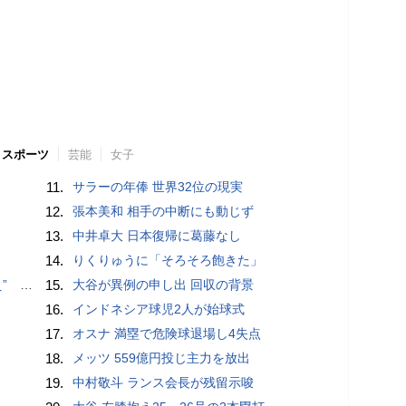
スポーツ
芸能
女子
11.
サラーの年俸 世界32位の現実
12.
張本美和 相手の中断にも動じず
13.
中井卓大 日本復帰に葛藤なし
14.
りくりゅうに「そろそろ飽きた」
記録更新
15.
大谷が異例の申し出 回収の背景
16.
インドネシア球児2人が始球式
17.
オスナ 満塁で危険球退場し4失点
18.
メッツ 559億円投じ主力を放出
19.
中村敬斗 ランス会長が残留示唆