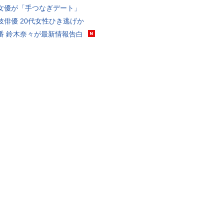
女優が「手つなぎデート」
伎俳優 20代女性ひき逃げか
番 鈴木奈々が最新情報告白