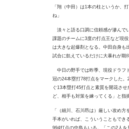
「翔（中田）は1本の柱というか、
ね」
淡々と語る口調に信頼感が滲んでい
課題のチームに3度の打点王など現役歴
は大きな起爆剤となる。中田自身も
試合に飢えているだけに大暴れが期
中日の野手では昨季、現役ドラフト
冠の24本塁打78打点をマークした。
ぐ13本塁打45打点と素質を開花さ
ど、相手も対策を練ってくる」と指
「（細川、石川昂は）厳しい攻め方
手本がいれば、こういうこともできる
994打点の中島もいる。「この2人