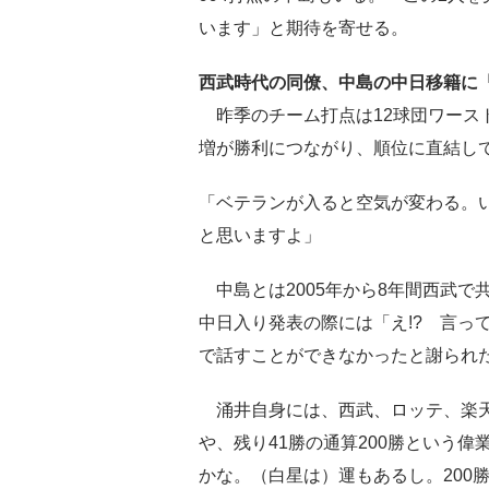
います」と期待を寄せる。
西武時代の同僚、中島の中日移籍に「
昨季のチーム打点は12球団ワースト
増が勝利につながり、順位に直結し
「ベテランが入ると空気が変わる。
と思いますよ」
中島とは2005年から8年間西武で共
中日入り発表の際には「え!? 言っ
で話すことができなかったと謝られ
涌井自身には、西武、ロッテ、楽天
や、残り41勝の通算200勝という
かな。（白星は）運もあるし。200