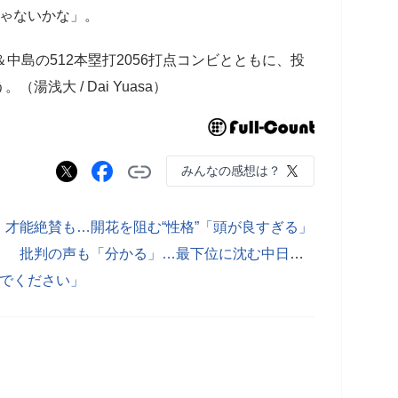
じゃないかな」。
中島の512本塁打2056打点コンビとともに、投
浅大 / Dai Yuasa）
みんなの感想は？
才能絶賛も…開花を阻む“性格”「頭が良すぎる」
涌井が激白「立浪さんの勇気は凄い」 批判の声も「分かる」…最下位に沈む中日の現実
いでください」