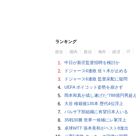
ランキング
総合
国内
政治
海外
経済
IT
1.
中日が新庄監督招聘を検討か
2.
ドジャース6連敗 佐々木が止める
3.
ドジャース6連敗 監督采配に疑問
4.
UEFA ボイコット姿勢を崩さず
5.
岡本和真が成し遂げた“788億円男超え” いつのまにか「3位」…見据える球団
6.
大谷 移籍後135本 歴代4位浮上
7.
バルサ下部組織に有望日本人いる
8.
35戦30勝 世界一候補にレ軍浮上
9.
卓球WTT 張本美和がベスト8進出