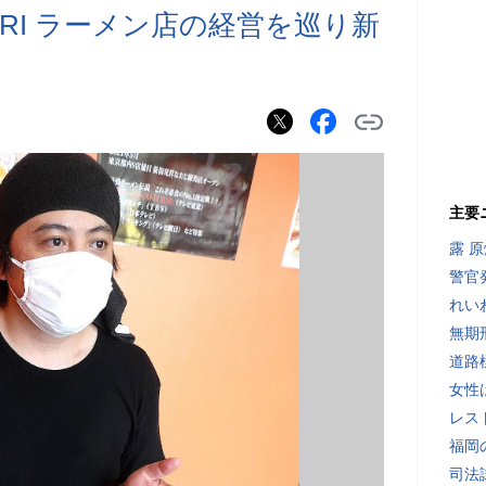
INARI ラーメン店の経営を巡り新
主要
露 
警官
れい
無期
道路
女性
レス
福岡
司法