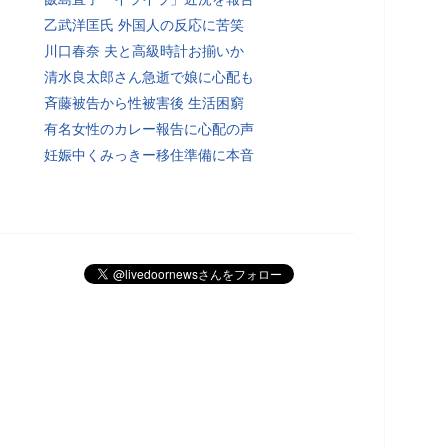
乙武洋匡氏 外国人の反応に苦笑
川口春奈 夫と高級時計お揃いか
清水良太郎さん急逝で娘に心配も
斉藤被告から性被害後 生活困窮
有名女性のカレー報告に心配の声
妊娠中くみっきー移住準備に本音