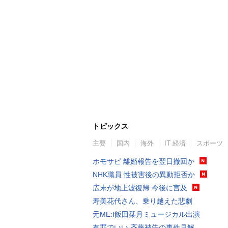
トピックス
主要
国内
海外
IT 経済
スポーツ
ホモサピ 離婚報告を翌日撤回か
NHK職員 性被害後の異動拒否か
広末が地上波復帰 今後に言及
寿美花代さん、乗り越えた悲劇
元ME:I飯田栞月ミュージカル出演
有罪でいい 斉藤被告の事件見解