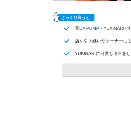
ざっくり言うと
元
DA PUMP
・YUKINAR
店を引き継いだオーナーに
YUKINARIに何度も連