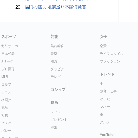
20.
福岡の議長 地震巡り不謹慎発言
スポーツ
芸能
女子
海外サッカー
芸能総合
恋愛
日本代表
音楽
ライフスタイル
Jリーグ
韓流
ファッション
プロ野球
グラビア
トレンド
MLB
テレビ
本
ゴルフ
ゴシップ
教育・仕事
テニス
からだ
格闘技
映画
マネー
競馬
レビュー
車
相撲
プレゼント
グルメ
バスケ
特集
バレー
YouTube