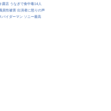
キ露店 うなぎで食中毒14人
K職員性被害 出演者に怒りの声
スパイダーマン ソニー最高