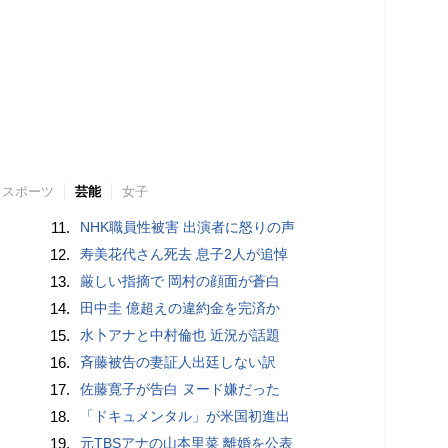
スポーツ
芸能
女子
11.
NHK職員性被害 出演者に怒りの声
12.
寿美花代さん死去 息子2人が追悼
13.
厳しい指摘で 岡村の顔面が蒼白
14.
田中圭 億超えの違約金を完済か
15.
水卜アナと中村倫也 近況が話題
16.
斉藤被告の妻証人出廷しない訳
17.
佐藤寛子が告白 ヌード嫌だった
18.
「ドキュメンタル」が米国初進出
19.
元TBSアナの山本里菜 離婚を公表