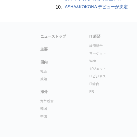
10.
ASHA&KOKONA デビューが決定
ニューストップ
IT 経済
経済総合
主要
マーケット
Web
国内
ガジェット
社会
ITビジネス
政治
IT総合
海外
PR
海外総合
韓国
中国