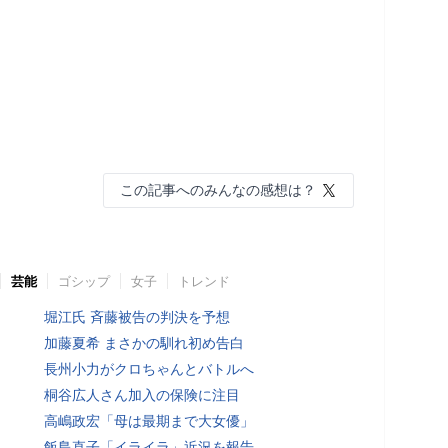
この記事へのみんなの感想は？
芸能
ゴシップ
女子
トレンド
堀江氏 斉藤被告の判決を予想
加藤夏希 まさかの馴れ初め告白
長州小力がクロちゃんとバトルへ
桐谷広人さん加入の保険に注目
高嶋政宏「母は最期まで大女優」
飯島直子「イライラ」近況を報告