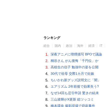
ランキング
総合
国内
政治
海外
経済
IT
1.
深夜アニメに喫煙描写 BPOで議論
2.
桐谷さん がん後悔「千円位」か
3.
高校生の信子 勉強中の姿を公開
4.
30代で祖母 交際1カ月で妊娠
5.
ちいかわ新グッズ説明文に「闇」
6.
エアリズム 2年前後で効果失う?
7.
なぜ14回も忌引申請 驚きの結末
8.
三山凌輝がX更新 総ツッコミ
9.
橋本環奈 撮影現場で窃盗事件