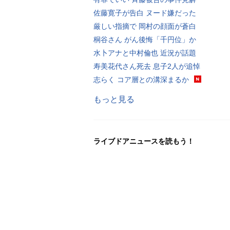
佐藤寛子が告白 ヌード嫌だった
厳しい指摘で 岡村の顔面が蒼白
桐谷さん がん後悔「千円位」か
水卜アナと中村倫也 近況が話題
寿美花代さん死去 息子2人が追悼
志らく コア層との溝深まるか
もっと見る
ライブドアニュースを読もう！