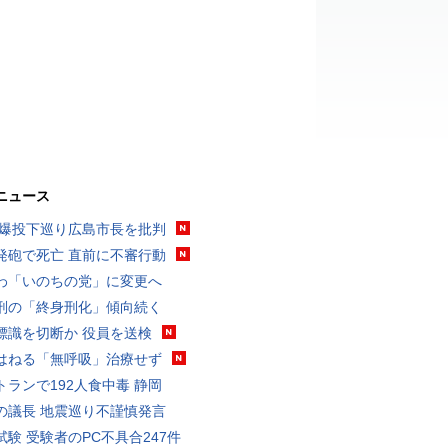
ニュース
原爆投下巡り広島市長を批判
発砲で死亡 直前に不審行動
わ「いのちの党」に変更へ
刑の「終身刑化」傾向続く
標識を切断か 役員を送検
はねる「無呼吸」治療せず
トランで192人食中毒 静岡
の議長 地震巡り不謹慎発言
試験 受験者のPC不具合247件