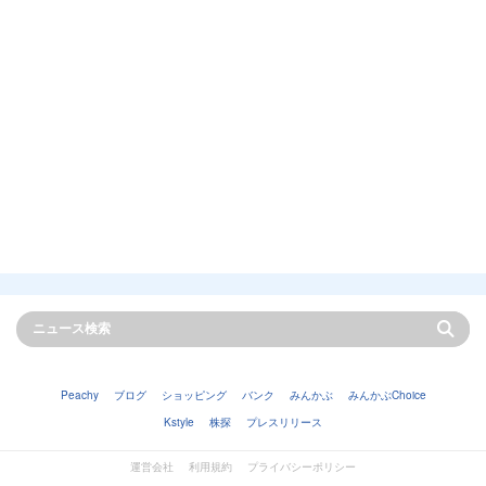
Peachy
ブログ
ショッピング
バンク
みんかぶ
みんかぶChoice
Kstyle
株探
プレスリリース
運営会社
利用規約
プライバシーポリシー