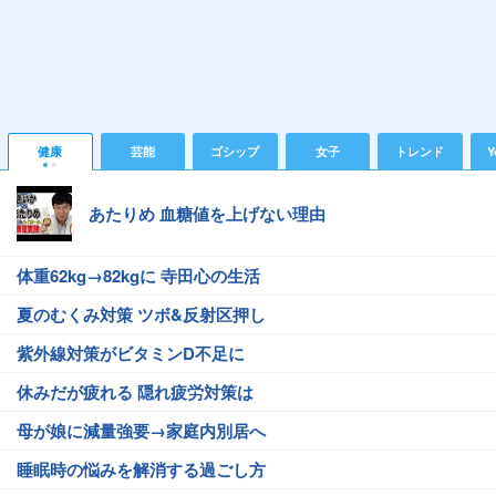
健康
芸能
ゴシップ
女子
トレンド
Y
あたりめ 血糖値を上げない理由
体重62kg→82kgに 寺田心の生活
夏のむくみ対策 ツボ&反射区押し
紫外線対策がビタミンD不足に
休みだが疲れる 隠れ疲労対策は
母が娘に減量強要→家庭内別居へ
睡眠時の悩みを解消する過ごし方