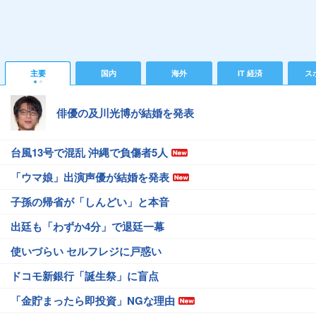
主要
国内
海外
IT 経済
ス
俳優の及川光博が結婚を発表
台風13号で混乱 沖縄で負傷者5人
「ウマ娘」出演声優が結婚を発表
子孫の帰省が「しんどい」と本音
出廷も「わずか4分」で退廷一幕
使いづらい セルフレジに戸惑い
ドコモ新銀行「誕生祭」に盲点
「金貯まったら即投資」NGな理由