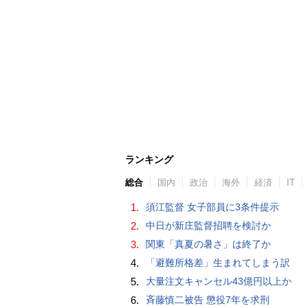
ランキング
総合
国内
政治
海外
経済
IT
1.
須江監督 女子部員に3条件提示
2.
中日が新庄監督招聘を検討か
3.
関東「真夏の暑さ」は終了か
4.
「避難所格差」生まれてしまう訳
5.
大量注文キャンセル43億円以上か
6.
斉藤慎二被告 懲役7年を求刑