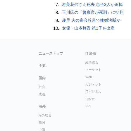
7.
寿美花代さん死去 息子2人が追悼
8.
玉川氏の「警察官が死刑」に批判
9.
趣里 夫の密会報道で離婚決断か
10.
女優・山本舞香 第1子を出産
ニューストップ
IT 経済
経済総合
主要
マーケット
Web
国内
ガジェット
社会
ITビジネス
政治
IT総合
海外
PR
海外総合
韓国
中国