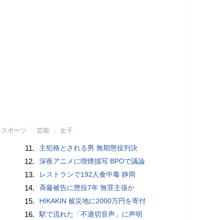
スポーツ
芸能
女子
11.
主犯格とされる男 無期懲役判決
12.
深夜アニメに喫煙描写 BPOで議論
13.
レストランで192人食中毒 静岡
14.
斉藤被告に懲役7年 無罪主張か
15.
HIKAKIN 被災地に2000万円を寄付
16.
駅で流れた「不適切音声」に声明