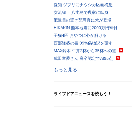
愛知 ジブリにナウシカ区画構想
女流雀士 八丈島で農家に転身
配達員の置き配写真に犬が登場
HIKAKIN 熊本地震に2000万円寄付
子猫4匹 おやつに心が解ける
西郷隆盛の書 99%偽物説を覆す
MAX鈴木 牛丼2杯から35杯への道
成田童夢さん 高卒認定でAI95点
もっと見る
ライブドアニュースを読もう！