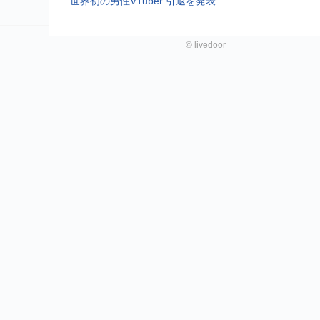
世界初の男性VTuber 引退を発表
©
livedoor