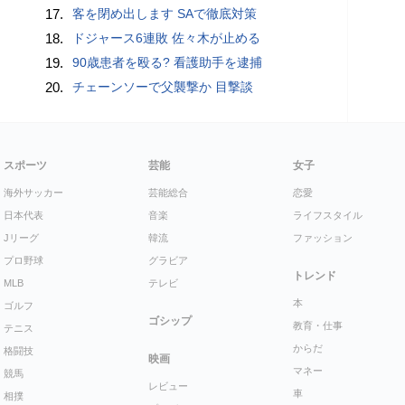
17.
客を閉め出します SAで徹底対策
18.
ドジャース6連敗 佐々木が止める
19.
90歳患者を殴る? 看護助手を逮捕
20.
チェーンソーで父襲撃か 目撃談
スポーツ
芸能
女子
海外サッカー
芸能総合
恋愛
日本代表
音楽
ライフスタイル
Jリーグ
韓流
ファッション
プロ野球
グラビア
トレンド
MLB
テレビ
本
ゴルフ
ゴシップ
教育・仕事
テニス
からだ
格闘技
映画
マネー
競馬
レビュー
車
相撲