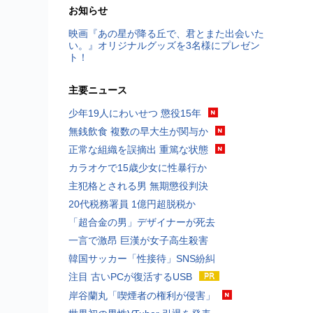
お知らせ
映画『あの星が降る丘で、君とまた出会いた
い。』オリジナルグッズを3名様にプレゼン
ト！
主要ニュース
少年19人にわいせつ 懲役15年
無銭飲食 複数の早大生が関与か
正常な組織を誤摘出 重篤な状態
カラオケで15歳少女に性暴行か
主犯格とされる男 無期懲役判決
20代税務署員 1億円超脱税か
「超合金の男」デザイナーが死去
一言で激昂 巨漢が女子高生殺害
韓国サッカー「性接待」SNS紛糾
注目 古いPCが復活するUSB
岸谷蘭丸「喫煙者の権利が侵害」