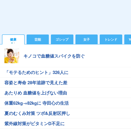
健康
芸能
ゴシップ
女子
トレンド
Y
キノコで血糖値スパイクを防ぐ
「モテるためのヒント」326人に
容姿と寿命 28年追跡で見えた差
あたりめ 血糖値を上げない理由
体重62kg→82kgに 寺田心の生活
夏のむくみ対策 ツボ&反射区押し
紫外線対策がビタミンD不足に