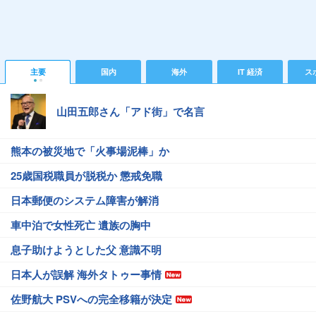
主要
国内
海外
IT 経済
ス
山田五郎さん「アド街」で名言
熊本の被災地で「火事場泥棒」か
25歳国税職員が脱税か 懲戒免職
日本郵便のシステム障害が解消
車中泊で女性死亡 遺族の胸中
息子助けようとした父 意識不明
日本人が誤解 海外タトゥー事情
佐野航大 PSVへの完全移籍が決定