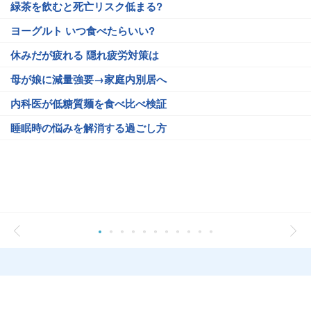
緑茶を飲むと死亡リスク低まる?
ヨーグルト いつ食べたらいい?
休みだが疲れる 隠れ疲労対策は
母が娘に減量強要→家庭内別居へ
内科医が低糖質麺を食べ比べ検証
睡眠時の悩みを解消する過ごし方