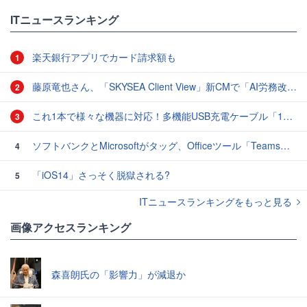
ITニュースランキング
楽天銀行アプリでカード請求額も
1
藤原竜也さん、「SKYSEA Client View」新CMで「AI労務改善」をアピール 働き方をAIが分析したら「すぐに休んで」と言われる？
2
これ1本で様々な機器に対応！多機能USB充電ケーブル「10in1オクトパスケーブル」【カリスマ店長の一押し】
3
ソフトバンクとMicrosoftがタッグ、Officeツール「Teams」に03電話を統合
4
「iOS14」さっそく脱獄される?
5
ITニュースランキングをもっと見る
画像アクセスランキング
森喜朗氏の「影響力」が減退か