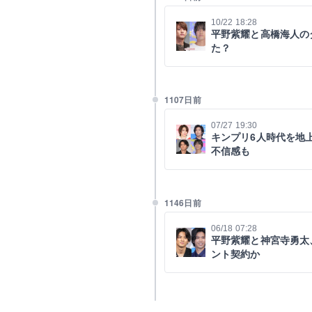
10/22 18:28
平野紫耀と高橋海人の
た？
1107日前
07/27 19:30
キンプリ6人時代を地
不信感も
1146日前
06/18 07:28
平野紫耀と神宮寺勇太
ント契約か