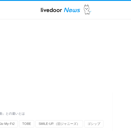
動」との違いとは
Kis-My-Ft2
TOBE
SMILE-UP.（旧ジャニーズ）
ゴシップ