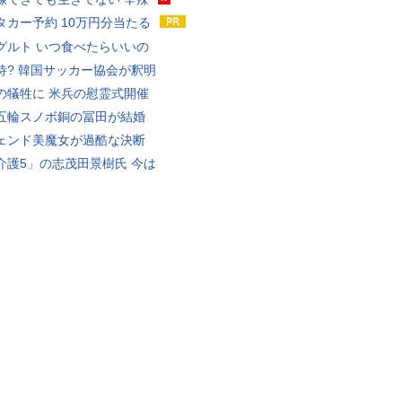
タカー予約 10万円分当たる
グルト いつ食べたらいいの
待? 韓国サッカー協会が釈明
の犠牲に 米兵の慰霊式開催
五輪スノボ銅の冨田が結婚
ェンド美魔女が過酷な決断
介護5」の志茂田景樹氏 今は