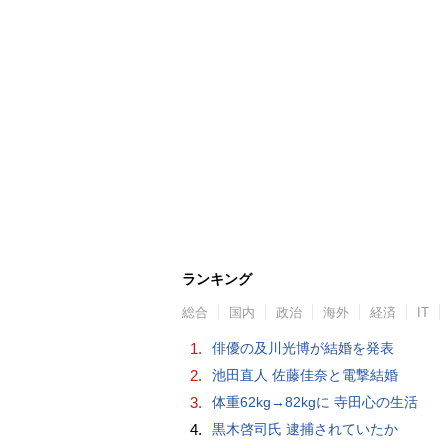
ランキング
総合
国内
政治
海外
経済
IT
1.
俳優の及川光博が結婚を発表
2.
池田直人 佐藤佳奈と電撃結婚
3.
体重62kg→82kgに 寺田心の生活
4.
黒木啓司氏 逮捕されていたか