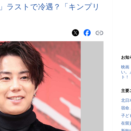
」ラストで冷遇？「キンプリ
お知
映画
い。
ト！
主要
北日
宿命
子ど
在留
新幹