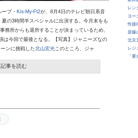
レン
ループ・
Kis-My-Ft2
が、8月4日のテレビ朝日系音
ヨー
』夏の3時間半スペシャルに出演する。今月末をも
性接
し、事務所からも退所することが決まっているため、
原爆
出演は今回で最後となる。【写真】ジャニーズなの
北京
レジ
シーンに挑戦した
北山宏光
このところ、ジャ
「要
記事を読む
退