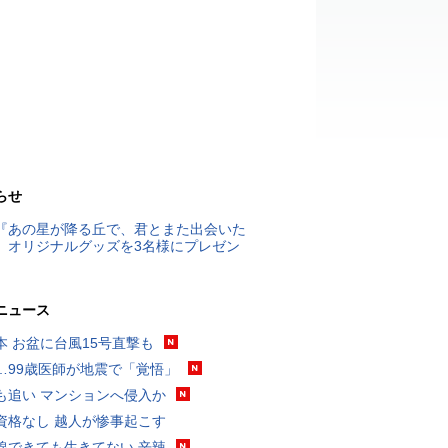
らせ
『あの星が降る丘で、君とまた出会いた
』オリジナルグッズを3名様にプレゼン
ニュース
本 お盆に台風15号直撃も
…99歳医師が地震で「覚悟」
も追い マンションへ侵入か
資格なし 越人が惨事起こす
線できても生きてない 辛辣