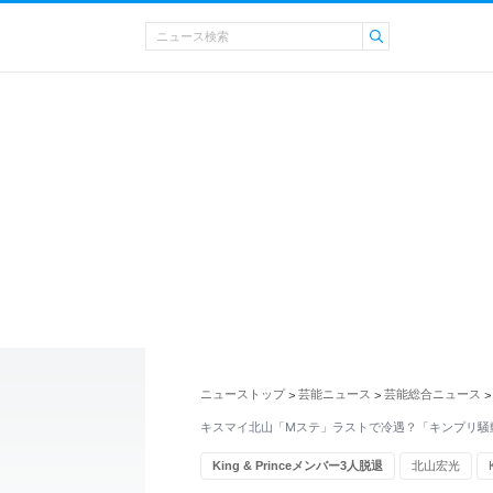
ニューストップ
芸能ニュース
芸能総合ニュース
>
>
>
キスマイ北山「Mステ」ラストで冷遇？「キンプリ騒
King & Princeメンバー3人脱退
北山宏光