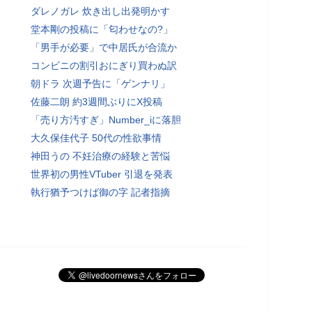
ダレノガレ 炊き出し出発明かす
堂本剛の投稿に「匂わせなの?」
「男手が必要」で中居氏が合流か
コンビニの割引おにぎり買わぬ訳
朝ドラ 次週予告に「ゲンナリ」
佐藤二朗 約3週間ぶりにX投稿
「売り方汚すぎ」Number_iに落胆
大久保佳代子 50代の性欲事情
神田うの 不妊治療の経験と苦悩
世界初の男性VTuber 引退を発表
執行猶予つけば御の字 記者指摘