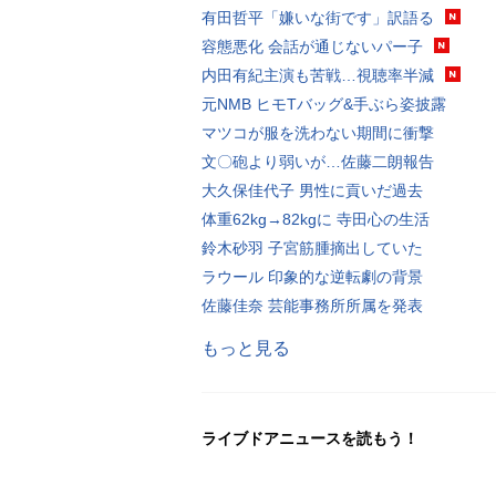
有田哲平「嫌いな街です」訳語る
容態悪化 会話が通じないパー子
内田有紀主演も苦戦…視聴率半減
元NMB ヒモTバッグ&手ぶら姿披露
マツコが服を洗わない期間に衝撃
文〇砲より弱いが…佐藤二朗報告
大久保佳代子 男性に貢いだ過去
体重62kg→82kgに 寺田心の生活
鈴木砂羽 子宮筋腫摘出していた
ラウール 印象的な逆転劇の背景
佐藤佳奈 芸能事務所所属を発表
もっと見る
ライブドアニュースを読もう！