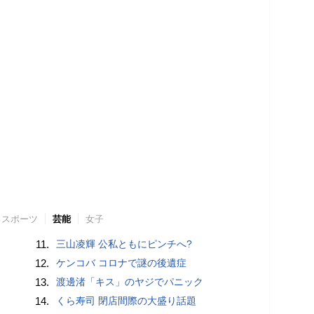
スポーツ
芸能
女子
11.
三山凌輝 公私ともにピンチへ?
12.
ケンコバ コロナで謎の後遺症
13.
渡邊渚「キス」のヤジでパニック
14.
くら寿司 閉店間際の大盛り話題