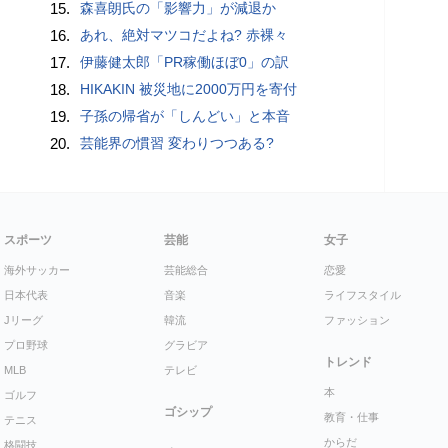
15.
森喜朗氏の「影響力」が減退か
16.
あれ、絶対マツコだよね? 赤裸々
17.
伊藤健太郎「PR稼働ほぼ0」の訳
18.
HIKAKIN 被災地に2000万円を寄付
19.
子孫の帰省が「しんどい」と本音
20.
芸能界の慣習 変わりつつある?
スポーツ
芸能
女子
海外サッカー
芸能総合
恋愛
日本代表
音楽
ライフスタイル
Jリーグ
韓流
ファッション
プロ野球
グラビア
トレンド
MLB
テレビ
本
ゴルフ
ゴシップ
教育・仕事
テニス
からだ
格闘技