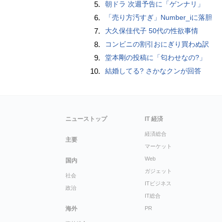
5.
朝ドラ 次週予告に「ゲンナリ」
6.
「売り方汚すぎ」Number_iに落胆
7.
大久保佳代子 50代の性欲事情
8.
コンビニの割引おにぎり買わぬ訳
9.
堂本剛の投稿に「匂わせなの?」
10.
結婚してる? さかなクンが回答
ニューストップ
IT 経済
経済総合
主要
マーケット
Web
国内
ガジェット
社会
ITビジネス
政治
IT総合
海外
PR