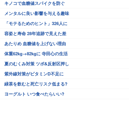
キノコで血糖値スパイクを防ぐ
メンタルに良い影響を与える趣味
「モテるためのヒント」326人に
容姿と寿命 28年追跡で見えた差
あたりめ 血糖値を上げない理由
体重62kg→82kgに 寺田心の生活
夏のむくみ対策 ツボ&反射区押し
紫外線対策がビタミンD不足に
緑茶を飲むと死亡リスク低まる?
ヨーグルト いつ食べたらいい?