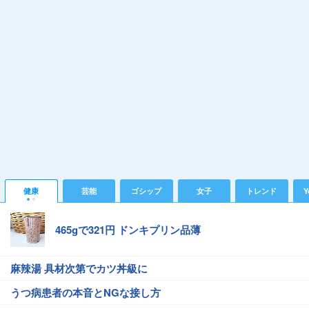
健康
芸能
ゴシップ
女子
トレンド
Y
465gで321円 ドンキプリン品薄
麻辣湯 具材次第でカツ丼級に
うつ病患者の本音とNGな接し方