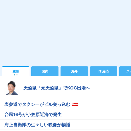
主要
国内
海外
IT 経済
ス
天竺鼠「元天竺鼠」でKOC出場へ
表参道でタクシーがビル突っ込む
台風16号が小笠原近海で発生
海上自衛隊の生々しい映像が物議