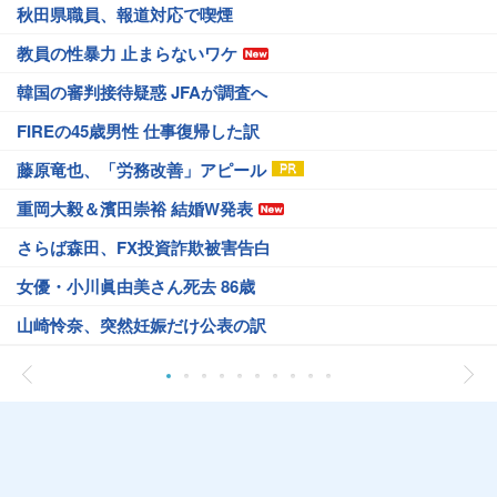
秋田県職員、報道対応で喫煙
教員の性暴力 止まらないワケ
韓国の審判接待疑惑 JFAが調査へ
FIREの45歳男性 仕事復帰した訳
藤原竜也、「労務改善」アピール
重岡大毅＆濱田崇裕 結婚W発表
さらば森田、FX投資詐欺被害告白
女優・小川眞由美さん死去 86歳
山崎怜奈、突然妊娠だけ公表の訳