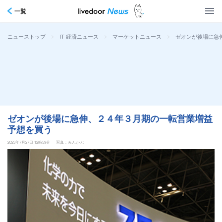
一覧
>
>
>
ゼオンが後場に急
ニューストップ
IT 経済ニュース
マーケットニュース
ゼオンが後場に急伸、２４年３月期の一転営業増益
予想を買う
2023年7月27日 12時59分
写真：みんかぶ