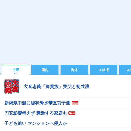
主要
国内
海外
IT 経済
ス
大倉忠義「鳥貴族」実父と初共演
新潟県中越に線状降水帯直前予測
円安影響考えず 豪遊する家庭も
子ども追い マンションへ侵入か