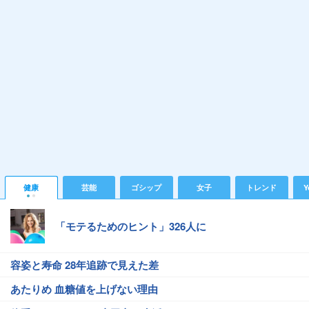
健康
芸能
ゴシップ
女子
トレンド
Y
「モテるためのヒント」326人に
容姿と寿命 28年追跡で見えた差
あたりめ 血糖値を上げない理由