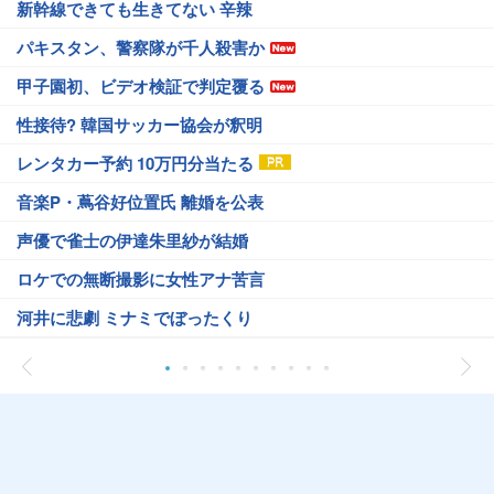
新幹線できても生きてない 辛辣
パキスタン、警察隊が千人殺害か
甲子園初、ビデオ検証で判定覆る
性接待? 韓国サッカー協会が釈明
レンタカー予約 10万円分当たる
音楽P・蔦谷好位置氏 離婚を公表
声優で雀士の伊達朱里紗が結婚
ロケでの無断撮影に女性アナ苦言
河井に悲劇 ミナミでぼったくり