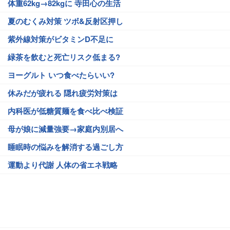
体重62kg→82kgに 寺田心の生活
夏のむくみ対策 ツボ&反射区押し
紫外線対策がビタミンD不足に
緑茶を飲むと死亡リスク低まる?
ヨーグルト いつ食べたらいい?
休みだが疲れる 隠れ疲労対策は
内科医が低糖質麺を食べ比べ検証
母が娘に減量強要→家庭内別居へ
睡眠時の悩みを解消する過ごし方
運動より代謝 人体の省エネ戦略