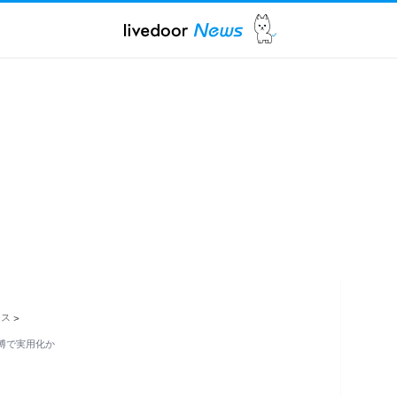
ース
>
万博で実用化か