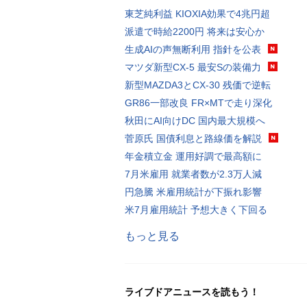
東芝純利益 KIOXIA効果で4兆円超
派遣で時給2200円 将来は安心か
生成AIの声無断利用 指針を公表
マツダ新型CX-5 最安Sの装備力
新型MAZDA3とCX-30 残価で逆転
GR86一部改良 FR×MTで走り深化
秋田にAI向けDC 国内最大規模へ
菅原氏 国債利息と路線価を解説
年金積立金 運用好調で最高額に
7月米雇用 就業者数が2.3万人減
円急騰 米雇用統計が下振れ影響
米7月雇用統計 予想大きく下回る
もっと見る
ライブドアニュースを読もう！