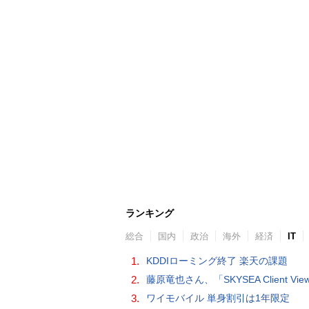
ランキング
総合
国内
政治
海外
経済
IT
1.
KDDIローミング終了 楽天の課題
2.
藤原竜也さん、「SKYSEA Client View」新CMで「AI労務改善」をアピール 働き方をAIが分析したら「すぐに休んで」と
3.
ワイモバイル 単身割引は1年限定