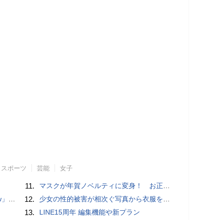
スポーツ
芸能
女子
11.
マスクが年賀ノベルティに変身！ お正月特別パッケージの注文受付開始
言われる？
12.
少女の性的被害が相次ぐ写真から衣服を剥ぎ取るAIポルノアプリ「ClothOff」の背後にいる人物とは？
13.
LINE15周年 編集機能や新プラン