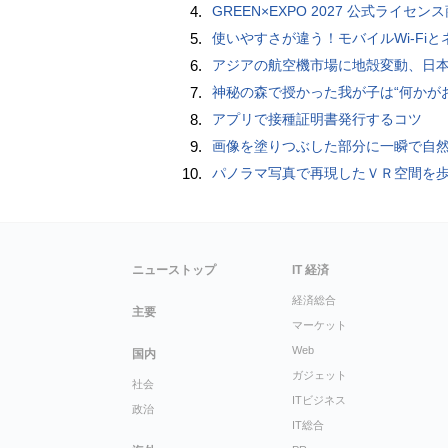
4.
GREEN×EXPO 2027 公式ライセンス商品！初の「トゥンクトゥンク」公式LINEスタンプ、販
5.
使いやすさが違う！モバイルWi-FiとネットHDD【PC-DIY 
6.
アジアの航空機市場に地殻変動、日本のサプライヤーに影
7.
神秘の森で授かった我が子は“何かがおかしい”『ナイトボーン -夜哭-』本編映像解禁 母の絶叫顔うちわが全国の劇場に［
8.
アプリで接種証明書発行するコツ
9.
画像を塗りつぶした部分に一瞬で自然な画像を補完する技術を早稲田大学の研究者
10.
パノラマ写真で再現したＶＲ空間を
ニューストップ
IT 経済
経済総合
主要
マーケット
Web
国内
ガジェット
社会
ITビジネス
政治
IT総合