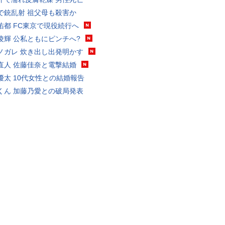
で銃乱射 祖父母も殺害か
佑都 FC東京で現役続行へ
凌輝 公私ともにピンチへ?
ノガレ 炊き出し出発明かす
直人 佐藤佳奈と電撃結婚
優太 10代女性との結婚報告
くん 加藤乃愛との破局発表