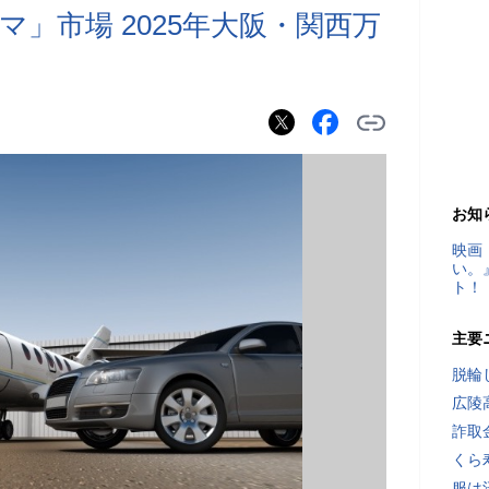
」市場 2025年大阪・関西万
お知
映画
い。
ト！
主要
脱輪
広陵
詐取
くら
服は