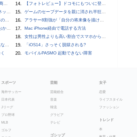
売開始
14.
【フォトレビュー】ドコモにもついに登場！「サイクロイドスタイル」
秋の陣】
15.
ゲームのセーブデータを親に消され半狂乱になった少年
響も
16.
アラサー8割強が「自分の将来像を描けない」。正社員の5人に1人が副業で収入。将来のために一番稼げる副業とは？
ホラー通信］
17.
Mac iPhone経由で電話する方法
18.
女性は男性よりも高い割合でスマホからポルノを見ていることが人気アダルトサイトの調査で判明
が開発
19.
「iOS14」さっそく脱獄される?
歩く
20.
モバイルPASMO 起動できない障害
スポーツ
芸能
女子
海外サッカー
芸能総合
恋愛
日本代表
音楽
ライフスタイル
Jリーグ
韓流
ファッション
プロ野球
グラビア
トレンド
MLB
テレビ
本
ゴルフ
ゴシップ
教育・仕事