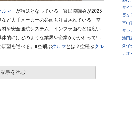
タイ
クルマ
」が話題となっている。官民協議会が2025
長友
車など大手メーカーの参画も注目されている。空
三山
資材や安全運航システム、インフラ面など幅広い
ダレ
具体的にはどのような業界や企業がかかわってい
池田
久保
の展望を述べる。■空飛ぶ
クルマ
とは？空飛ぶ
クル
テオ
記事を読む