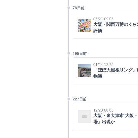
78日前
05/21 09:06
大阪・関西万博のくら
評価
195日前
01/24 12:25
「ほぼ大屋根リング」
物議
227日前
12/23 08:03
大阪・泉大津市 大阪
場」出現か