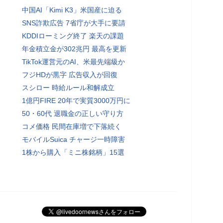
中国AI「Kimi K3」米国産に迫る
SNS詐欺広告 7省庁が大手に要請
KDDIローミング終了 楽天の課題
年金積立金が302兆円 最高を更新
TikTok運営元のAI、米最先端級か
フジHDが黒字 広告収入が回復
スシロー 時給ルール和解成立
1億円FIRE 20年で実質3000万円に
50・60代 退職金の正しい守り方
コメ価格 民間在庫増で下落続く
モバイルSuica チャージ一時障害
1株から購入「ミニ株銘柄」15選