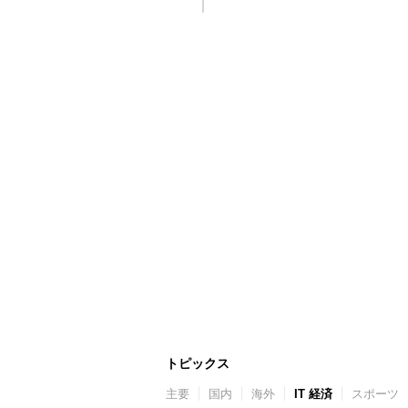
トピックス
主要
国内
海外
IT 経済
スポーツ