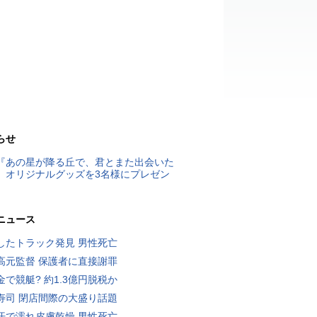
らせ
『あの星が降る丘で、君とまた出会いた
』オリジナルグッズを3名様にプレゼン
ニュース
したトラック発見 男性死亡
高元監督 保護者に直接謝罪
金で競艇? 約1.3億円脱税か
寿司 閉店間際の大盛り話題
汗で濡れ皮膚乾燥 男性死亡