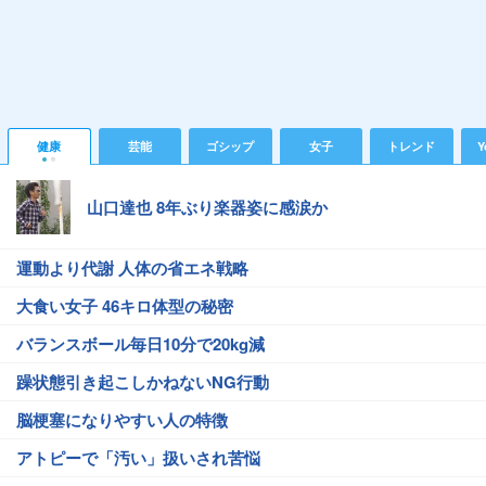
健康
芸能
ゴシップ
女子
トレンド
Y
山口達也 8年ぶり楽器姿に感涙か
運動より代謝 人体の省エネ戦略
大食い女子 46キロ体型の秘密
バランスボール毎日10分で20kg減
躁状態引き起こしかねないNG行動
脳梗塞になりやすい人の特徴
アトピーで「汚い」扱いされ苦悩