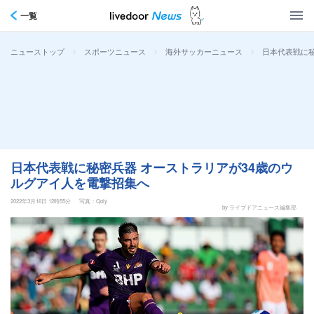
一覧
>
>
>
日本代表戦に秘
ニューストップ
スポーツニュース
海外サッカーニュース
日本代表戦に秘密兵器 オーストラリアが34歳のウ
ルグアイ人を電撃招集へ
2022年3月16日 12時55分
写真：Qoly
by ライブドアニュース編集部