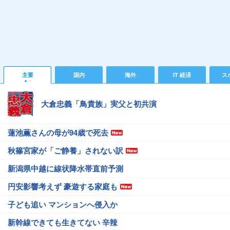
主要
国内
海外
IT 経済
ス
大倉忠義「鳥貴族」実父と初共演
蓮池薫さんの母が94歳で死去
秋篠宮家が「ご静養」されない訳
新潟県中越に線状降水帯直前予測
円安影響考えず 豪遊する家庭も
子ども追い マンションへ侵入か
新幹線できても生きてない 辛辣