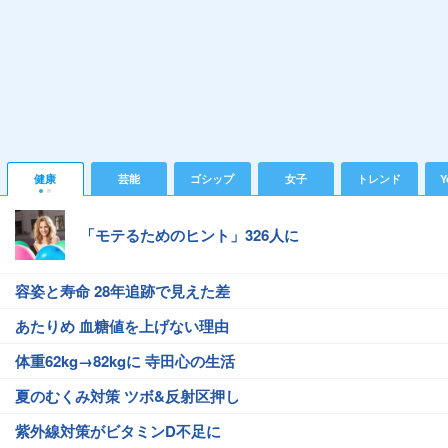
健康
芸能
ゴシップ
女子
トレンド
Y
「モテるためのヒント」326人に
容姿と寿命 28年追跡で見えた差
あたりめ 血糖値を上げない理由
体重62kg→82kgに 寺田心の生活
夏のむくみ対策 ツボ&反射区押し
紫外線対策がビタミンD不足に