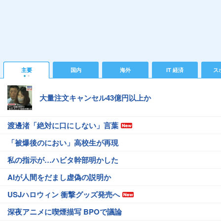
主要
国内
海外
IT 経済
ス
大量注文キャンセル43億円以上か
渡邊渚「絶対に口にしない」言葉
「被爆後のにおい」高校生が再現
私の指示が…ハビタ幹部明かした
AIが人間をだまし虚偽の説明か
USJハロウィン 衝撃グッズ発売へ
深夜アニメに喫煙描写 BPOで議論