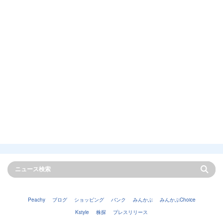
Peachy
ブログ
ショッピング
バンク
みんかぶ
みんかぶChoice
Kstyle
株探
プレスリリース