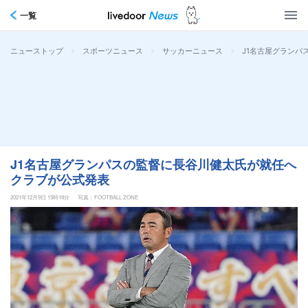
一覧
>
>
>
J1名古屋グランパ
ニューストップ
スポーツニュース
サッカーニュース
J1名古屋グランパスの監督に長谷川健太氏が就任へ
クラブが公式発表
2021年12月9日 15時18分
写真：FOOTBALL ZONE