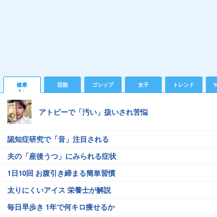
健康
芸能
ゴシップ
女子
トレンド
Y
アトピーで「汚い」扱いされ苦悩
認知症研究で「音」注目される
夫の「産後うつ」にみられる症状
1日10回 お腹引き締まる簡単習慣
太りにくいアイス 栄養士が解説
毎日早歩き 1年で何キロ痩せるか