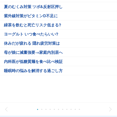
夏のむくみ対策 ツボ&反射区押し
紫外線対策がビタミンD不足に
緑茶を飲むと死亡リスク低まる?
ヨーグルト いつ食べたらいい?
休みだが疲れる 隠れ疲労対策は
母が娘に減量強要→家庭内別居へ
内科医が低糖質麺を食べ比べ検証
睡眠時の悩みを解消する過ごし方