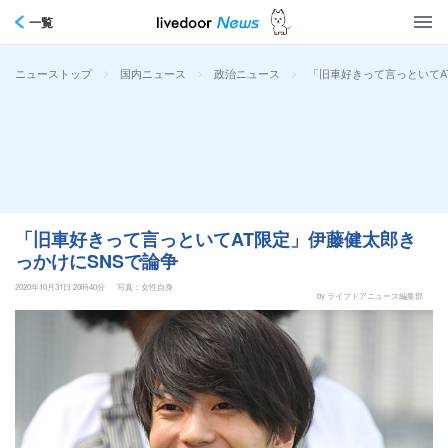
一覧
>
>
>
「旧車好きって言っといてA
ニューストップ
国内ニュース
政治ニュース
「旧車好きって言っといてAT限定」伊藤健太郎き
っかけにSNSで論争
2020年10月31日 20時40分
写真：女性自身
by ライブドアニュース編集部