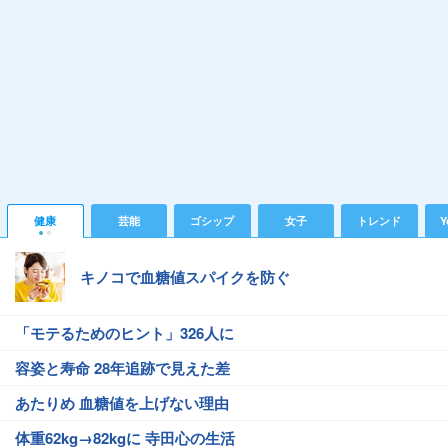
健康
芸能
ゴシップ
女子
トレンド
Y
キノコで血糖値スパイクを防ぐ
「モテるためのヒント」326人に
容姿と寿命 28年追跡で見えた差
あたりめ 血糖値を上げない理由
体重62kg→82kgに 寺田心の生活