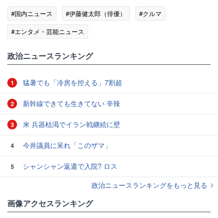
#国内ニュース
#伊藤健太郎（俳優）
#クルマ
#エンタメ・芸能ニュース
政治ニュースランキング
猛暑でも「冷房を控える」7割超
1
新幹線できても生きてない 辛辣
2
米 兵器枯渇でイラン戦継続に壁
3
今井議員に呆れ「このザマ」
4
シャンシャン返還で入院? ロス
5
政治ニュースランキングをもっと見る
画像アクセスランキング