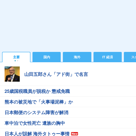
主要
国内
海外
IT 経済
ス
山田五郎さん「アド街」で名言
25歳国税職員が脱税か 懲戒免職
熊本の被災地で「火事場泥棒」か
日本郵便のシステム障害が解消
車中泊で女性死亡 遺族の胸中
日本人が誤解 海外タトゥー事情