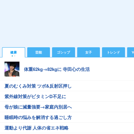
健康
芸能
ゴシップ
女子
トレンド
Y
体重62kg→82kgに 寺田心の生活
夏のむくみ対策 ツボ&反射区押し
紫外線対策がビタミンD不足に
母が娘に減量強要→家庭内別居へ
睡眠時の悩みを解消する過ごし方
運動より代謝 人体の省エネ戦略