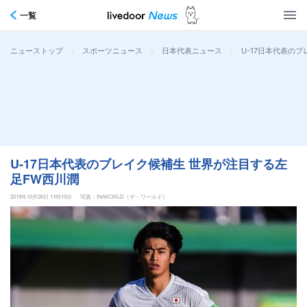
一覧
>
>
>
U-17日本代表の
ニューストップ
スポーツニュース
日本代表ニュース
U-17日本代表のブレイク候補生 世界が注目する左
足FW西川潤
2019年10月26日 11時10分
写真：theWORLD（ザ・ワールド）