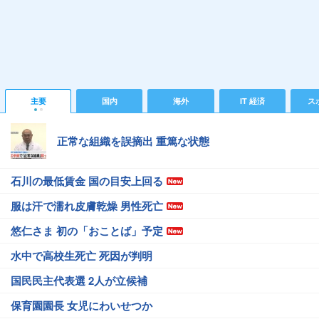
主要
国内
海外
IT 経済
ス
正常な組織を誤摘出 重篤な状態
石川の最低賃金 国の目安上回る
服は汗で濡れ皮膚乾燥 男性死亡
悠仁さま 初の「おことば」予定
水中で高校生死亡 死因が判明
国民民主代表選 2人が立候補
保育園園長 女児にわいせつか