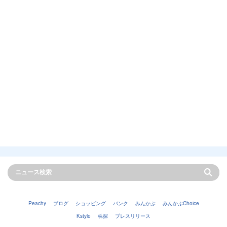
Peachy
ブログ
ショッピング
バンク
みんかぶ
みんかぶChoice
Kstyle
株探
プレスリリース