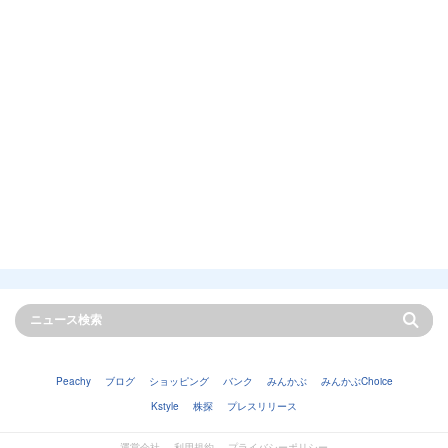
Peachy
ブログ
ショッピング
バンク
みんかぶ
みんかぶChoice
Kstyle
株探
プレスリリース
運営会社
利用規約
プライバシーポリシー