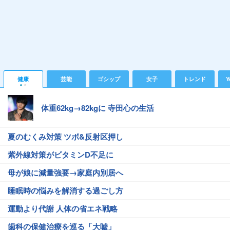
健康
芸能
ゴシップ
女子
トレンド
Y
体重62kg→82kgに 寺田心の生活
夏のむくみ対策 ツボ&反射区押し
紫外線対策がビタミンD不足に
母が娘に減量強要→家庭内別居へ
睡眠時の悩みを解消する過ごし方
運動より代謝 人体の省エネ戦略
歯科の保健治療を巡る「大嘘」