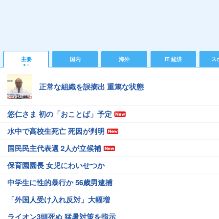
主要
国内
海外
IT 経済
ス
正常な組織を誤摘出 重篤な状態
悠仁さま 初の「おことば」予定
水中で高校生死亡 死因が判明
国民民主代表選 2人が立候補
保育園園長 女児にわいせつか
中学生に性的暴行か 56歳男逮捕
「外国人受け入れ反対」大幅増
ライオン3頭死ぬ 猛暑対策を指示