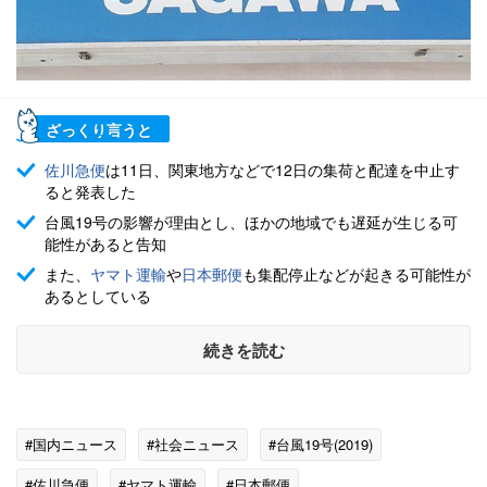
ざっくり言うと
佐川急便
は11日、関東地方などで12日の集荷と配達を中止す
ると発表した
台風19号の影響が理由とし、ほかの地域でも遅延が生じる可
能性があると告知
また、
ヤマト運輸
や
日本郵便
も集配停止などが起きる可能性が
あるとしている
続きを読む
#国内ニュース
#社会ニュース
#台風19号(2019)
#佐川急便
#ヤマト運輸
#日本郵便