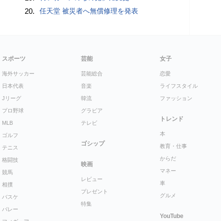
20.
任天堂 被災者へ無償修理を発表
スポーツ
芸能
女子
海外サッカー
芸能総合
恋愛
日本代表
音楽
ライフスタイル
Jリーグ
韓流
ファッション
プロ野球
グラビア
トレンド
MLB
テレビ
本
ゴルフ
ゴシップ
教育・仕事
テニス
からだ
格闘技
映画
マネー
競馬
レビュー
車
相撲
プレゼント
グルメ
バスケ
特集
バレー
YouTube