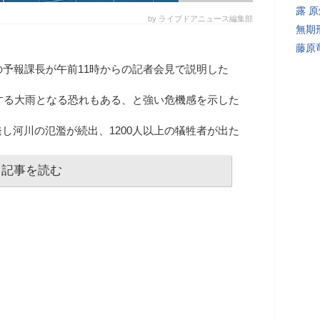
露 
by ライブドアニュース編集部
無期
藤原
の予報課長が午前11時からの記者会見で説明した
敵する大雨となる恐れもある、と強い危機感を示した
し河川の氾濫が続出、1200人以上の犠牲者が出た
記事を読む