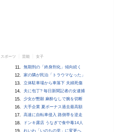
スポーツ
芸能
女子
11.
無期刑の「終身刑化」傾向続く
12.
家の隣が民泊「トラウマなった」
13.
立体駐車場から車落下 夫婦死傷
14.
夫に包丁? 毎日新聞記者の女逮捕
15.
少女が懇願 麻酔なしで腕を切断
16.
大手企業 夏ボーナス過去最高額
17.
高速に自転車侵入 路側帯を逆走
18.
ドンキ露店 うなぎで食中毒14人
19.
れいわ「いのちの党」に変更へ