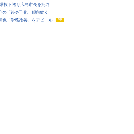
原爆投下巡り広島市長を批判
刑の「終身刑化」傾向続く
竜也「労務改善」をアピール