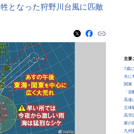
が犠牲となった狩野川台風に匹敵
主要
7歳
夫に
関東
「泥
高速
立体
高市
家の
九州