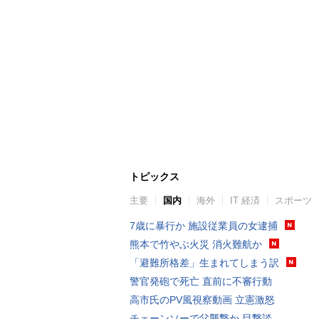
トピックス
主要
国内
海外
IT 経済
スポーツ
7歳に暴行か 施設従業員の女逮捕
熊本で竹やぶ火災 消火難航か
「避難所格差」生まれてしまう訳
警官発砲で死亡 直前に不審行動
高市氏のPV風視察動画 立憲激怒
チェーンソーで父襲撃か 目撃談