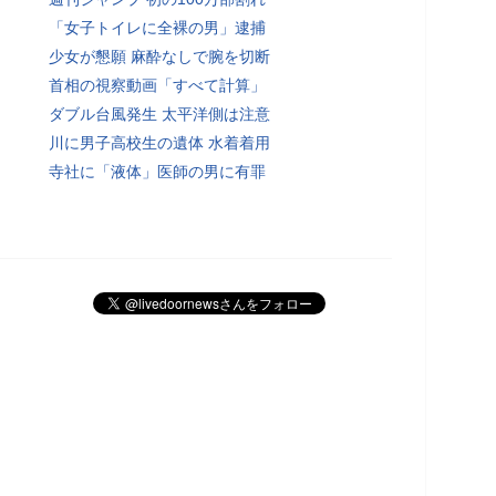
「女子トイレに全裸の男」逮捕
少女が懇願 麻酔なしで腕を切断
首相の視察動画「すべて計算」
ダブル台風発生 太平洋側は注意
川に男子高校生の遺体 水着着用
寺社に「液体」医師の男に有罪