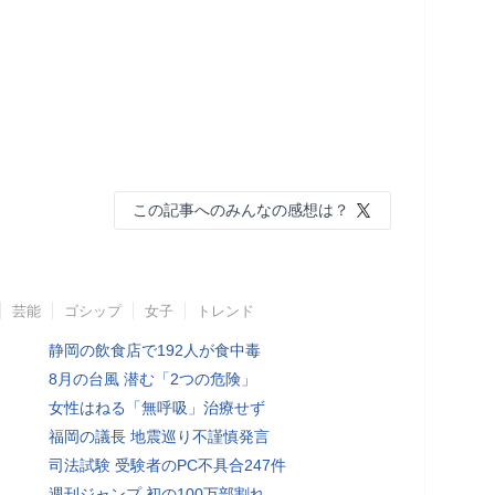
この記事へのみんなの感想は？
芸能
ゴシップ
女子
トレンド
静岡の飲食店で192人が食中毒
8月の台風 潜む「2つの危険」
女性はねる「無呼吸」治療せず
福岡の議長 地震巡り不謹慎発言
司法試験 受験者のPC不具合247件
週刊ジャンプ 初の100万部割れ