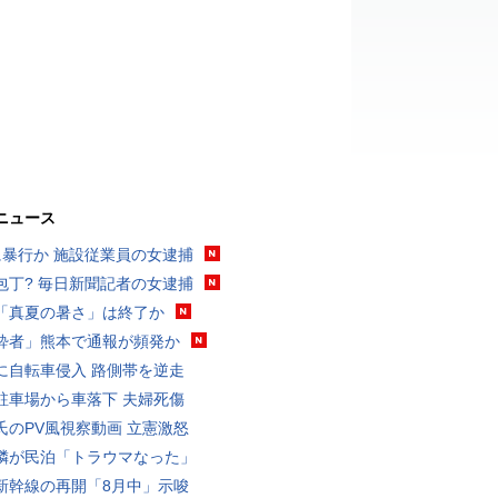
ニュース
に暴行か 施設従業員の女逮捕
包丁? 毎日新聞記者の女逮捕
「真夏の暑さ」は終了か
酔者」熊本で通報が頻発か
に自転車侵入 路側帯を逆走
駐車場から車落下 夫婦死傷
氏のPV風視察動画 立憲激怒
隣が民泊「トラウマなった」
新幹線の再開「8月中」示唆