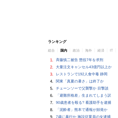
ランキング
総合
国内
政治
海外
経済
IT
1.
斉藤慎二被告 懲役7年を求刑
2.
大量注文キャンセル43億円以上か
3.
レストランで192人食中毒 静岡
4.
関東「真夏の暑さ」は終了か
5.
チェーンソーで父襲撃か 目撃談
6.
「避難所格差」生まれてしまう訳
7.
90歳患者を殴る? 看護助手を逮捕
8.
「泥酔者」熊本で通報が頻発か
9.
7歳に暴行か 施設従業員の女逮捕