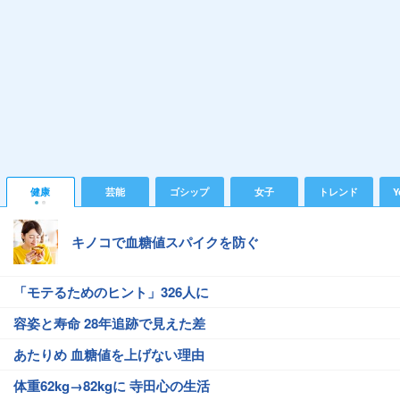
健康
芸能
ゴシップ
女子
トレンド
Y
キノコで血糖値スパイクを防ぐ
「モテるためのヒント」326人に
容姿と寿命 28年追跡で見えた差
あたりめ 血糖値を上げない理由
体重62kg→82kgに 寺田心の生活