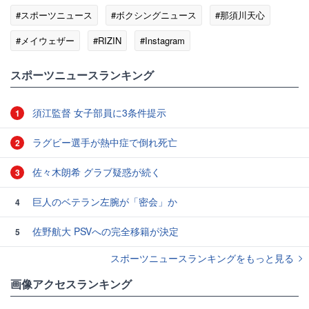
#スポーツニュース
#ボクシングニュース
#那須川天心
#メイウェザー
#RIZIN
#Instagram
スポーツニュースランキング
須江監督 女子部員に3条件提示
1
ラグビー選手が熱中症で倒れ死亡
2
佐々木朗希 グラブ疑惑が続く
3
巨人のベテラン左腕が「密会」か
4
佐野航大 PSVへの完全移籍が決定
5
スポーツニュースランキングをもっと見る
画像アクセスランキング