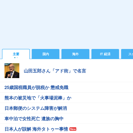
主要
国内
海外
IT 経済
ス
山田五郎さん「アド街」で名言
25歳国税職員が脱税か 懲戒免職
熊本の被災地で「火事場泥棒」か
日本郵便のシステム障害が解消
車中泊で女性死亡 遺族の胸中
日本人が誤解 海外タトゥー事情