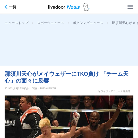
一覧
>
>
>
那須川天心がメイ
ニューストップ
スポーツニュース
ボクシングニュース
那須川天心がメイウェザーにTKO負け 「チーム天
心」の面々に反響
2019年1月1日 22時3分
写真：THE ANSWER
by ライブドアニュース編集部