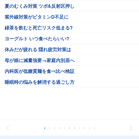
夏のむくみ対策 ツボ&反射区押し
紫外線対策がビタミンD不足に
緑茶を飲むと死亡リスク低まる?
ヨーグルト いつ食べたらいい?
休みだが疲れる 隠れ疲労対策は
母が娘に減量強要→家庭内別居へ
内科医が低糖質麺を食べ比べ検証
睡眠時の悩みを解消する過ごし方