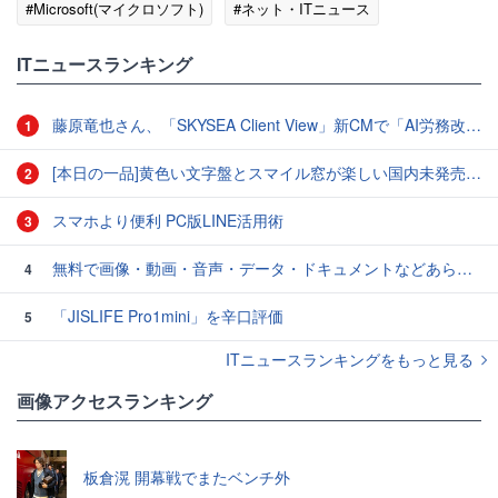
#Microsoft(マイクロソフト)
#ネット・ITニュース
ITニュースランキング
藤原竜也さん、「SKYSEA Client View」新CMで「AI労務改善」をアピール 働き方をAIが分析したら「すぐに休んで」と言われる？
1
[本日の一品]黄色い文字盤とスマイル窓が楽しい国内未発売のCASIO「AMW-880D」
2
スマホより便利 PC版LINE活用術
3
無料で画像・動画・音声・データ・ドキュメントなどあらゆるファイルを自分のローカルPC内で変換できるオープンソースのセルフホスト型ファイルコンバーター「Transmute」、ファイルサイズ制限や透かしの追加など一切なしでユーザー作成も可能
4
「JISLIFE Pro1mini」を辛口評価
5
ITニュースランキングをもっと見る
画像アクセスランキング
板倉滉 開幕戦でまたベンチ外