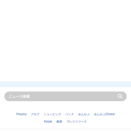
Peachy
ブログ
ショッピング
バンク
みんかぶ
みんかぶChoice
Kstyle
株探
プレスリリース