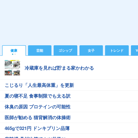
健康
芸能
ゴシップ
女子
トレンド
Y
冷蔵庫を見れば貯まる家かわかる
こじるり「人生最高体重」を更新
夏の寝不足 食事制限でも太る訳
体臭の原因 プロテインの可能性
医師が勧める 猫背解消の体操術
465gで321円 ドンキプリン品薄