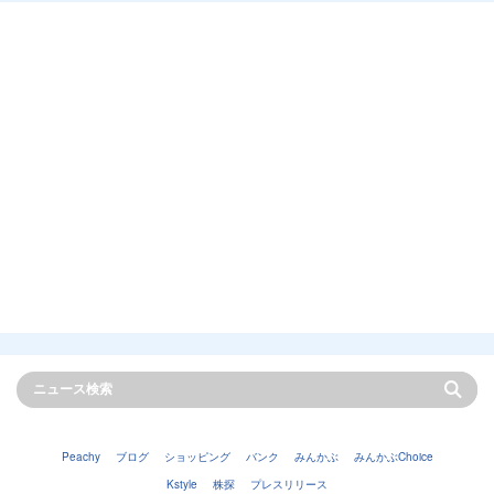
Peachy
ブログ
ショッピング
バンク
みんかぶ
みんかぶChoice
Kstyle
株探
プレスリリース