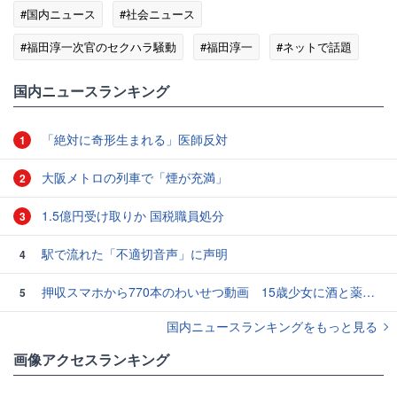
#国内ニュース
#社会ニュース
#福田淳一次官のセクハラ騒動
#福田淳一
#ネットで話題
#セクハラ
国内ニュースランキング
「絶対に奇形生まれる」医師反対
1
大阪メトロの列車で「煙が充満」
2
1.5億円受け取りか 国税職員処分
3
駅で流れた「不適切音声」に声明
4
押収スマホから770本のわいせつ動画 15歳少女に酒と薬飲ませ性的暴行か 54歳男を再逮捕 「薬もありますよ」とSNSで誘い出し
5
国内ニュースランキングをもっと見る
画像アクセスランキング