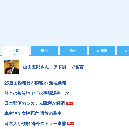
主要
国内
海外
IT 経済
ス
山田五郎さん「アド街」で名言
25歳国税職員が脱税か 懲戒免職
熊本の被災地で「火事場泥棒」か
日本郵便のシステム障害が解消
車中泊で女性死亡 遺族の胸中
日本人が誤解 海外タトゥー事情