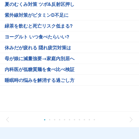
夏のむくみ対策 ツボ&反射区押し
紫外線対策がビタミンD不足に
緑茶を飲むと死亡リスク低まる?
ヨーグルト いつ食べたらいい?
休みだが疲れる 隠れ疲労対策は
母が娘に減量強要→家庭内別居へ
内科医が低糖質麺を食べ比べ検証
睡眠時の悩みを解消する過ごし方