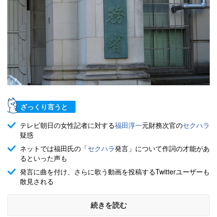
ざっくり言うと
テレビ朝日の女性記者に対する
福田淳一
元財務次官の
セクハラ
疑惑
ネットでは福田氏の「
セクハラ
発言」について作詞の才能があ
るといった声も
発言に曲を付け、さらに歌う動画を投稿するTwitterユーザーも
散見される
続きを読む