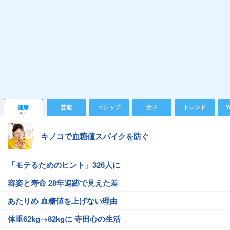
健康
芸能
ゴシップ
女子
トレンド
Y
キノコで血糖値スパイクを防ぐ
「モテるためのヒント」326人に
容姿と寿命 28年追跡で見えた差
あたりめ 血糖値を上げない理由
体重62kg→82kgに 寺田心の生活