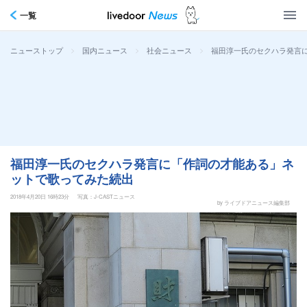
一覧
>
>
>
福田淳一氏のセクハラ発言
ニューストップ
国内ニュース
社会ニュース
福田淳一氏のセクハラ発言に「作詞の才能ある」ネ
ットで歌ってみた続出
2018年4月20日 16時23分
写真：J-CASTニュース
by ライブドアニュース編集部