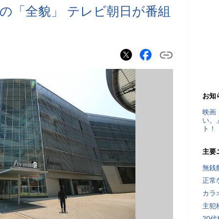
の「全貌」 テレビ朝日が番組
お知
映画
い。
ト！
主要
無銭
正常
カラ
主犯
20