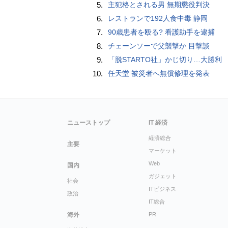
5.
主犯格とされる男 無期懲役判決
6.
レストランで192人食中毒 静岡
7.
90歳患者を殴る? 看護助手を逮捕
8.
チェーンソーで父襲撃か 目撃談
9.
「脱STARTO社」かじ切り…大勝利
10.
任天堂 被災者へ無償修理を発表
ニューストップ
IT 経済
経済総合
主要
マーケット
Web
国内
ガジェット
社会
ITビジネス
政治
IT総合
海外
PR