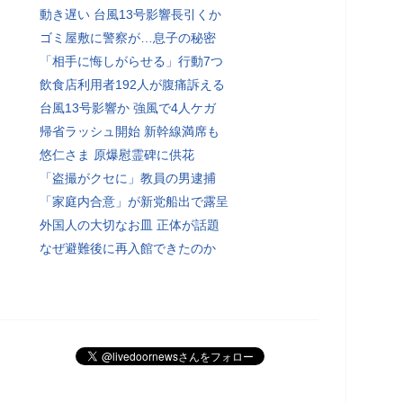
動き遅い 台風13号影響長引くか
ゴミ屋敷に警察が…息子の秘密
「相手に悔しがらせる」行動7つ
飲食店利用者192人が腹痛訴える
台風13号影響か 強風で4人ケガ
帰省ラッシュ開始 新幹線満席も
悠仁さま 原爆慰霊碑に供花
「盗撮がクセに」教員の男逮捕
「家庭内合意」が新党船出で露呈
外国人の大切なお皿 正体が話題
なぜ避難後に再入館できたのか