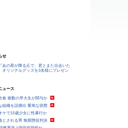
らせ
『あの星が降る丘で、君とまた出会いた
』オリジナルグッズを3名様にプレゼン
ニュース
飲食 複数の早大生が関与か
な組織を誤摘出 重篤な状態
オケで15歳少女に性暴行か
格とされる男 無期懲役判決
代税務署員 1億円超脱税か