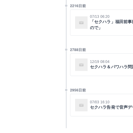
2216日前
07/13 06:20
「セクハラ」福田前事
ので」
2788日前
12/19 08:04
セクハラ＆パワハラ問
2956日前
07/03 16:10
セクハラ告発で音声デ