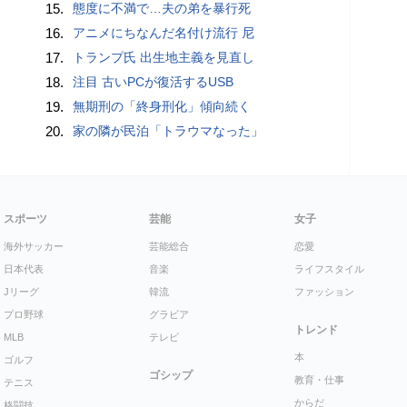
15.
態度に不満で…夫の弟を暴行死
16.
アニメにちなんだ名付け流行 尼
17.
トランプ氏 出生地主義を見直し
18.
注目 古いPCが復活するUSB
19.
無期刑の「終身刑化」傾向続く
20.
家の隣が民泊「トラウマなった」
スポーツ
芸能
女子
海外サッカー
芸能総合
恋愛
日本代表
音楽
ライフスタイル
Jリーグ
韓流
ファッション
プロ野球
グラビア
トレンド
MLB
テレビ
本
ゴルフ
ゴシップ
教育・仕事
テニス
からだ
格闘技