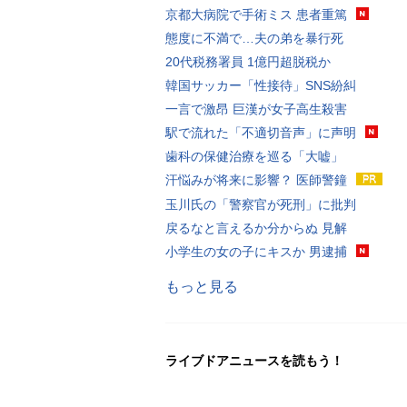
京都大病院で手術ミス 患者重篤
態度に不満で…夫の弟を暴行死
20代税務署員 1億円超脱税か
韓国サッカー「性接待」SNS紛糾
一言で激昂 巨漢が女子高生殺害
駅で流れた「不適切音声」に声明
歯科の保健治療を巡る「大嘘」
汗悩みが将来に影響？ 医師警鐘
玉川氏の「警察官が死刑」に批判
戻るなと言えるか分からぬ 見解
小学生の女の子にキスか 男逮捕
もっと見る
ライブドアニュースを読もう！