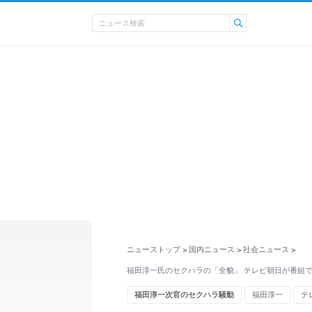
ニューストップ
国内ニュース
社会ニュース
>
>
>
福田淳一氏のセクハラの「全貌」 テレビ朝日が番組
福田淳一次官のセクハラ騒動
福田淳一
テ