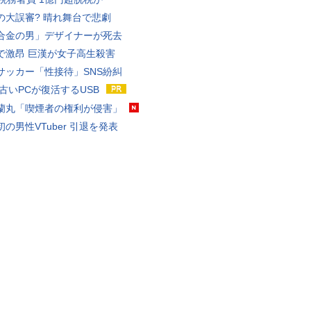
の大誤審? 晴れ舞台で悲劇
合金の男」デザイナーが死去
で激昂 巨漢が女子高生殺害
サッカー「性接待」SNS紛糾
 古いPCが復活するUSB
蘭丸「喫煙者の権利が侵害」
の男性VTuber 引退を発表