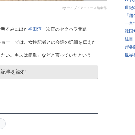
世紀
by ライブドアニュース編集部
「超
一言
で明るみに出た
福田淳一
次官のセクハラ問題
韓国
注目
ショー」では、女性記者との会話の詳細を伝えた
岸谷
したい。キスは簡単」などと言っていたという
世界初
記事を読む