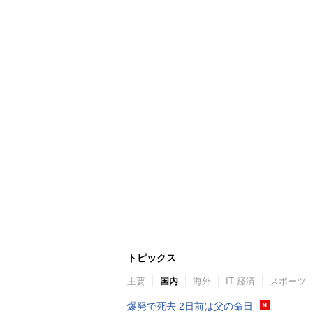
トピックス
主要
国内
海外
IT 経済
スポーツ
爆発で死去 2日前は父の命日