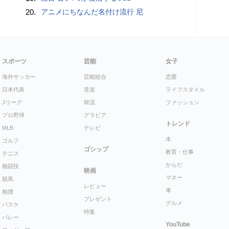
20.
アニメにちなんだ名付け流行 尼
スポーツ
芸能
女子
海外サッカー
芸能総合
恋愛
日本代表
音楽
ライフスタイル
Jリーグ
韓流
ファッション
プロ野球
グラビア
トレンド
MLB
テレビ
本
ゴルフ
ゴシップ
教育・仕事
テニス
からだ
格闘技
映画
マネー
競馬
レビュー
車
相撲
プレゼント
グルメ
バスケ
特集
バレー
YouTube