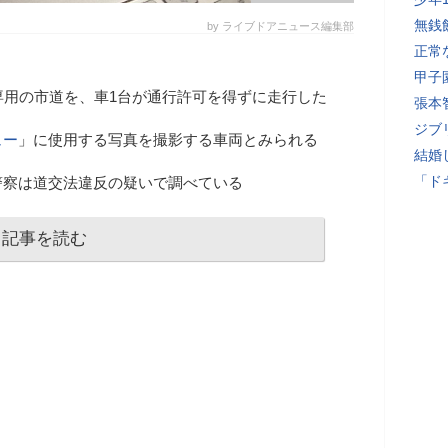
無銭
by ライブドアニュース編集部
正常
甲子
専用の市道を、車1台が通行許可を得ずに走行した
張本
ジブ
ュー
」に使用する写真を撮影する車両とみられる
結婚
「ド
警察は道交法違反の疑いで調べている
記事を読む