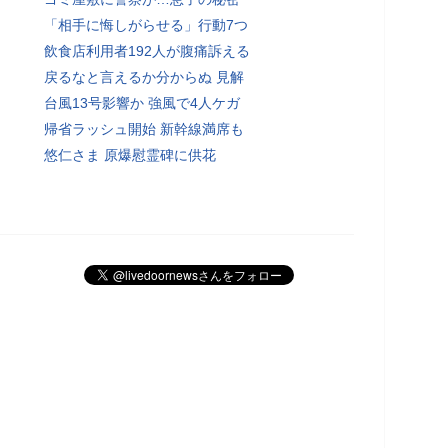
「相手に悔しがらせる」行動7つ
飲食店利用者192人が腹痛訴える
戻るなと言えるか分からぬ 見解
台風13号影響か 強風で4人ケガ
帰省ラッシュ開始 新幹線満席も
悠仁さま 原爆慰霊碑に供花