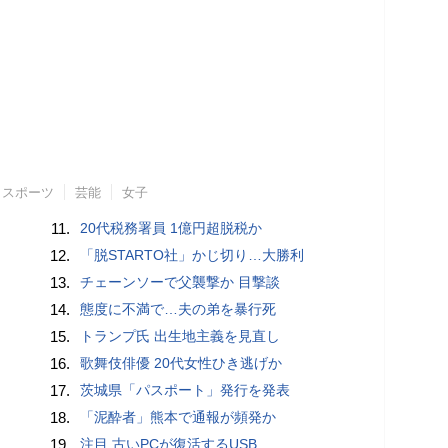
スポーツ
芸能
女子
11.
20代税務署員 1億円超脱税か
12.
「脱STARTO社」かじ切り…大勝利
13.
チェーンソーで父襲撃か 目撃談
14.
態度に不満で…夫の弟を暴行死
15.
トランプ氏 出生地主義を見直し
16.
歌舞伎俳優 20代女性ひき逃げか
17.
茨城県「パスポート」発行を発表
18.
「泥酔者」熊本で通報が頻発か
19.
注目 古いPCが復活するUSB