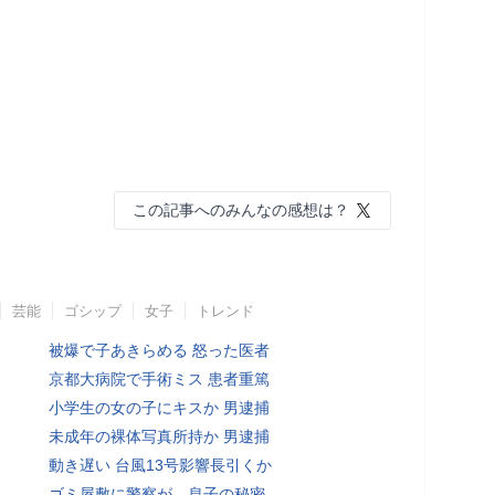
この記事へのみんなの感想は？
芸能
ゴシップ
女子
トレンド
被爆で子あきらめる 怒った医者
京都大病院で手術ミス 患者重篤
小学生の女の子にキスか 男逮捕
未成年の裸体写真所持か 男逮捕
動き遅い 台風13号影響長引くか
ゴミ屋敷に警察が…息子の秘密