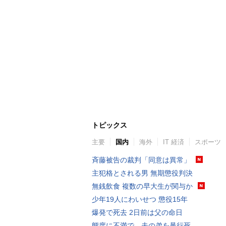
トピックス
主要
国内
海外
IT 経済
スポーツ
斉藤被告の裁判「同意は異常」
主犯格とされる男 無期懲役判決
無銭飲食 複数の早大生が関与か
少年19人にわいせつ 懲役15年
爆発で死去 2日前は父の命日
態度に不満で…夫の弟を暴行死