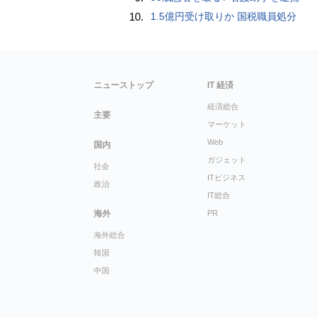
10.
1.5億円受け取りか 国税職員処分
ニューストップ
IT 経済
経済総合
主要
マーケット
Web
国内
ガジェット
社会
ITビジネス
政治
IT総合
海外
PR
海外総合
韓国
中国