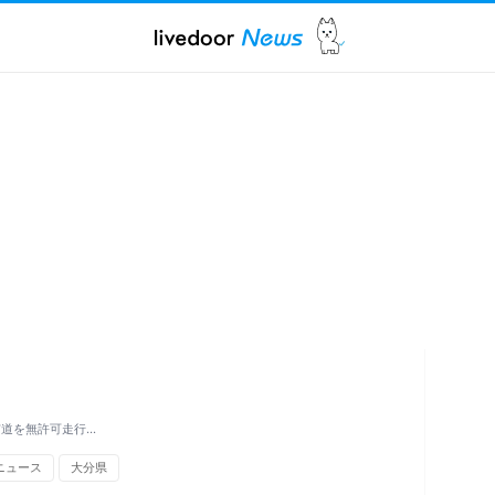
市道を無許可走行…
ニュース
大分県