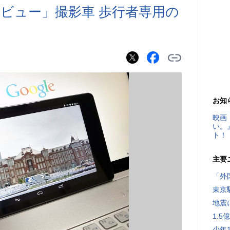
ビュー」撮影車 歩行者専用の
お知
映画
い。
ト！
主要
「外
東京
地震
1.
少年