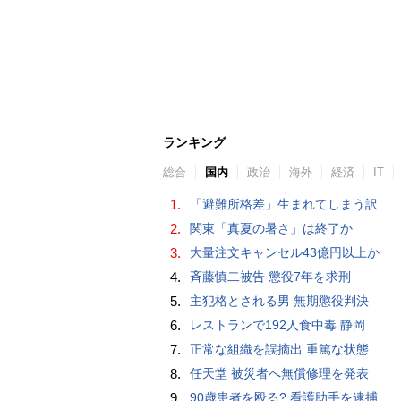
ランキング
総合
国内
政治
海外
経済
IT
1.
「避難所格差」生まれてしまう訳
2.
関東「真夏の暑さ」は終了か
3.
大量注文キャンセル43億円以上か
4.
斉藤慎二被告 懲役7年を求刑
5.
主犯格とされる男 無期懲役判決
6.
レストランで192人食中毒 静岡
7.
正常な組織を誤摘出 重篤な状態
8.
任天堂 被災者へ無償修理を発表
9.
90歳患者を殴る? 看護助手を逮捕