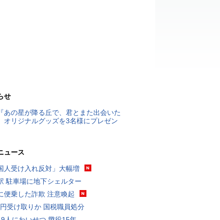
らせ
『あの星が降る丘で、君とまた出会いた
』オリジナルグッズを3名様にプレゼン
ニュース
国人受け入れ反対」大幅増
駅 駐車場に地下シェルター
に便乗した詐欺 注意喚起
5億円受け取りか 国税職員処分
19人にわいせつ 懲役15年