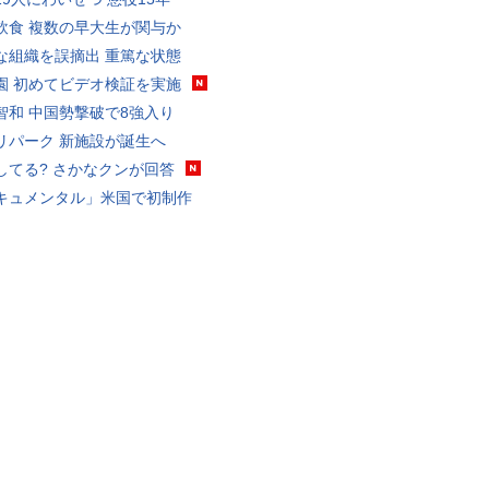
飲食 複数の早大生が関与か
な組織を誤摘出 重篤な状態
園 初めてビデオ検証を実施
智和 中国勢撃破で8強入り
リパーク 新施設が誕生へ
してる? さかなクンが回答
キュメンタル」米国で初制作