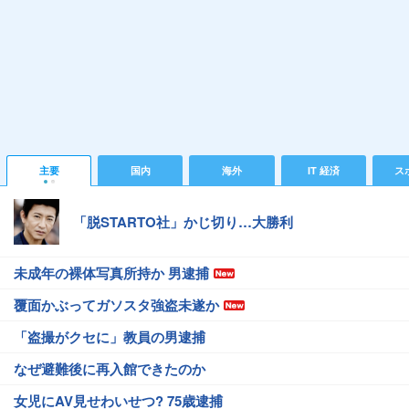
主要
国内
海外
IT 経済
ス
「脱STARTO社」かじ切り…大勝利
未成年の裸体写真所持か 男逮捕
覆面かぶってガソスタ強盗未遂か
「盗撮がクセに」教員の男逮捕
なぜ避難後に再入館できたのか
女児にAV見せわいせつ? 75歳逮捕