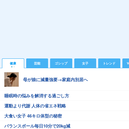
健康
芸能
ゴシップ
女子
トレンド
Y
母が娘に減量強要→家庭内別居へ
睡眠時の悩みを解消する過ごし方
運動より代謝 人体の省エネ戦略
大食い女子 46キロ体型の秘密
バランスボール毎日10分で20kg減