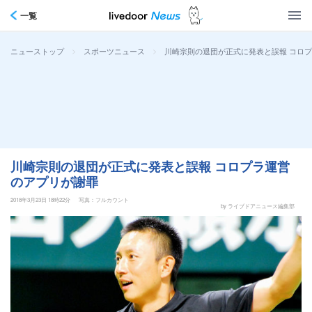
一覧
>
>
川崎宗則の退団が正式に発表と誤報 コロ
ニューストップ
スポーツニュース
川崎宗則の退団が正式に発表と誤報 コロプラ運営
のアプリが謝罪
2018年3月23日 18時22分
写真：フルカウント
by ライブドアニュース編集部