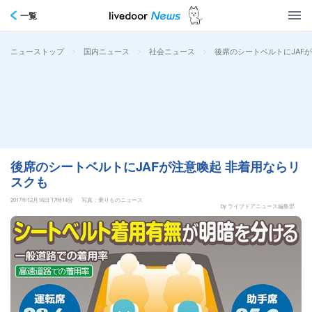
一覧
>
>
>
後席のシートベルトにJAF
ニューストップ
国内ニュース
社会ニュース
後席のシートベルトにJAFが注意喚起 非着用ならリ
スクも
2017年12月16日 17時14分
写真：乗りものニュース
by ライブドアニュース編集部