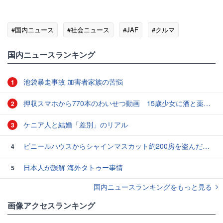
#国内ニュース
#社会ニュース
#JAF
#クルマ
国内ニュースランキング
池袋暴走事故 加害者家族の苦悩
1
押収スマホから770本のわいせつ動画 15歳少女に酒と薬飲ませ性的暴行か 54歳男を再逮捕 「薬もありますよ」とSNSで誘い出し
2
ケニア人と結婚「差別」のリアル
3
ビニールハウスからシャインマスカット約200房を盗んだ疑い ネットで販売か 無職の男（42）逮捕 岡山県警
4
日本人が誤解 海外タトゥー事情
5
国内ニュースランキングをもっと見る
画像アクセスランキング