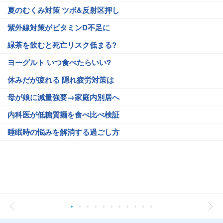
夏のむくみ対策 ツボ&反射区押し
紫外線対策がビタミンD不足に
緑茶を飲むと死亡リスク低まる?
ヨーグルト いつ食べたらいい?
休みだが疲れる 隠れ疲労対策は
母が娘に減量強要→家庭内別居へ
内科医が低糖質麺を食べ比べ検証
睡眠時の悩みを解消する過ごし方