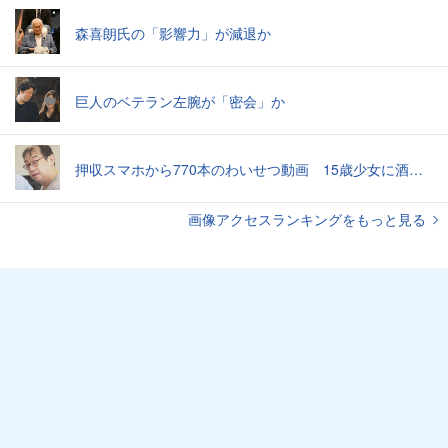
森喜朗氏の「影響力」が減退か
巨人のベテラン左腕が「密会」か
押収スマホから770本のわいせつ動画 15歳少女に酒と薬飲ませ性的暴行か 54歳男を再逮捕 「薬もありますよ」とSNSで誘い出し
画像アクセスランキングをもっと見る