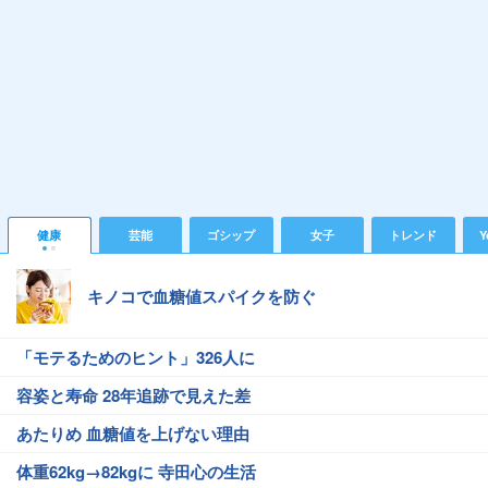
健康
芸能
ゴシップ
女子
トレンド
Y
キノコで血糖値スパイクを防ぐ
「モテるためのヒント」326人に
容姿と寿命 28年追跡で見えた差
あたりめ 血糖値を上げない理由
体重62kg→82kgに 寺田心の生活